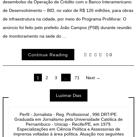
desembolso da Operação de Crédito com o Banco Interamericano
de Desenvolvimento – BID, no valor de R$ 126 milhões, para obras
de infraestrutura na cidade, por meio do Programa ProMorar. O
anúncio foi feito pelo prefeito João Campos (PSB) durante reunião
de monitoramento na sede do …
Continue Reading
0
Navegação
1
2
3
…
71
Next →
por
Luzimar Dias
posts
Perfil - Jornalista - Reg. Profissional , 996 DRT/PE.
Graduada em Jornalismo pela Universidade Católica de
Pernambuco - Unicap - Recife/PE, em 1979.
Especializações em Ciência Política e Assessorias de
imprensa voltadas à área política. Atuação nos seguintes