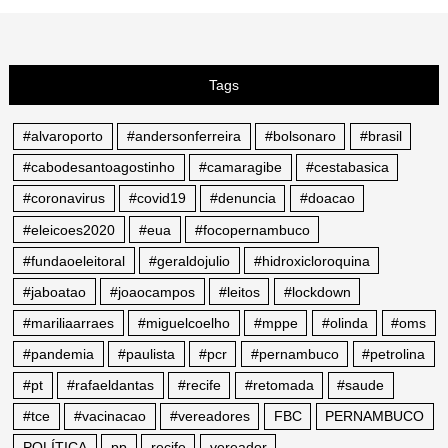
Tags
#alvaroporto
#andersonferreira
#bolsonaro
#brasil
#cabodesantoagostinho
#camaragibe
#cestabasica
#coronavirus
#covid19
#denuncia
#doacao
#eleicoes2020
#eua
#focopernambuco
#fundaoeleitoral
#geraldojulio
#hidroxicloroquina
#jaboatao
#joaocampos
#leitos
#lockdown
#mariliaarraes
#miguelcoelho
#mppe
#olinda
#oms
#pandemia
#paulista
#pcr
#pernambuco
#petrolina
#pt
#rafaeldantas
#recife
#retomada
#saude
#tce
#vacinacao
#vereadores
FBC
PERNAMBUCO
POLÍTICA
pp
recife
vereador