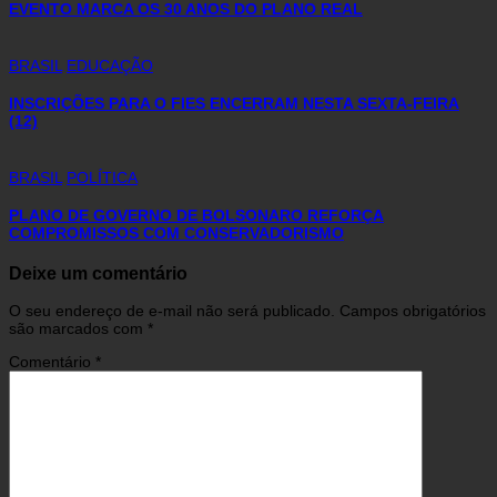
EVENTO MARCA OS 30 ANOS DO PLANO REAL
BRASIL
EDUCAÇÃO
INSCRIÇÕES PARA O FIES ENCERRAM NESTA SEXTA-FEIRA
(12)
BRASIL
POLÍTICA
PLANO DE GOVERNO DE BOLSONARO REFORÇA
COMPROMISSOS COM CONSERVADORISMO
Deixe um comentário
O seu endereço de e-mail não será publicado.
Campos obrigatórios
são marcados com
*
Comentário
*