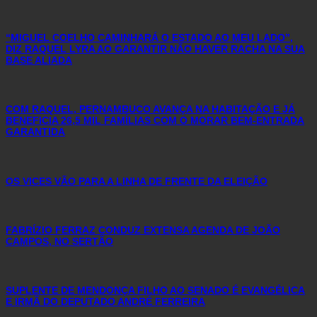
“MIGUEL COELHO CAMINHARÁ O ESTADO AO MEU LADO”,
DIZ RAQUEL LYRA AO GARANTIR NÃO HAVER RACHA NA SUA
BASE ALIADA
COM RAQUEL, PERNAMBUCO AVANÇA NA HABITAÇÃO E JÁ
BENEFICIA 26,5 MIL FAMÍLIAS COM O MORAR BEM-ENTRADA
GARANTIDA
OS VICES VÃO PARA A LINHA DE FRENTE DA ELEIÇÃO
FABRÍZIO FERRAZ CONDUZ EXTENSA AGENDA DE JOÃO
CAMPOS, NO SERTÃO
SUPLENTE DE MENDONÇA FILHO AO SENADO É EVANGÉLICA
E IRMÃ DO DEPUTADO ANDRÉ FERREIRA