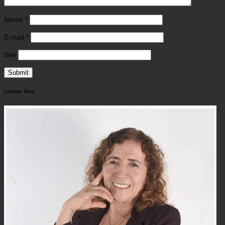
Nome
*
E-mail
*
Site
Luzimar Dias