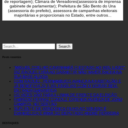
de reportagem); Câmara de Vereadores(assessora de imprensa
gabinete de parlamentar); Prefeitura de São Bento do Una
(assessoria do prefeito), assessora de campanhas eleitorais
majoritárias e proporcionais no Estado, entre outros...
Search
for:
Posts recentes
“MIGUEL COELHO CAMINHARÁ O ESTADO AO MEU LADO”,
DIZ RAQUEL LYRA AO GARANTIR NÃO HAVER RACHA NA
SUA BASE ALIADA
COM RAQUEL, PERNAMBUCO AVANÇA NA HABITAÇÃO E
JÁ BENEFICIA 26,5 MIL FAMÍLIAS COM O MORAR BEM-
ENTRADA GARANTIDA
OS VICES VÃO PARA A LINHA DE FRENTE DA ELEIÇÃO
FABRÍZIO FERRAZ CONDUZ EXTENSA AGENDA DE JOÃO
CAMPOS, NO SERTÃO
SUPLENTE DE MENDONÇA FILHO AO SENADO É
EVANGÉLICA E IRMÃ DO DEPUTADO ANDRÉ FERREIRA
DESTAQUES