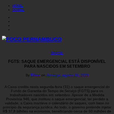
HOME
SOBRE
BRASIL
FGTS: SAQUE EMERGENCIAL ESTÁ DISPONÍVEL
PARA NASCIDOS EM SETEMBRO
By
Editor
on
domingo, agosto 30, 2020
A Caixa credita nesta segunda-feira (31) o saque emergencial do
Fundo de Garantia do Tempo de Serviço (FGTS) para os
trabalhadores nascidos em setembro. Apesar de a Medida
Provisória 946, que instituiu o saque emergencial, ter perdido a
validade, a Caixa manteve o calendário de saques, com base no
princípio da segurança jurídica. Ao todo, o governo pretende injetar
R$ 37,8 bilhões na economia, beneficiando cerca de 60 milhões de