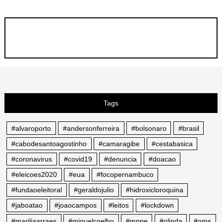
Tags
#alvaroporto
#andersonferreira
#bolsonaro
#brasil
#cabodesantoagostinho
#camaragibe
#cestabasica
#coronavirus
#covid19
#denuncia
#doacao
#eleicoes2020
#eua
#focopernambuco
#fundaoeleitoral
#geraldojulio
#hidroxicloroquina
#jaboatao
#joaocampos
#leitos
#lockdown
#mariliaarraes
#miguelcoelho
#mppe
#olinda
#oms