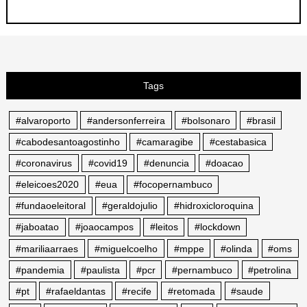
Tags
#alvaroporto
#andersonferreira
#bolsonaro
#brasil
#cabodesantoagostinho
#camaragibe
#cestabasica
#coronavirus
#covid19
#denuncia
#doacao
#eleicoes2020
#eua
#focopernambuco
#fundaoeleitoral
#geraldojulio
#hidroxicloroquina
#jaboatao
#joaocampos
#leitos
#lockdown
#mariliaarraes
#miguelcoelho
#mppe
#olinda
#oms
#pandemia
#paulista
#pcr
#pernambuco
#petrolina
#pt
#rafaeldantas
#recife
#retomada
#saude