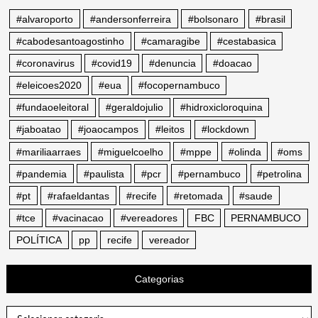
#alvaroporto
#andersonferreira
#bolsonaro
#brasil
#cabodesantoagostinho
#camaragibe
#cestabasica
#coronavirus
#covid19
#denuncia
#doacao
#eleicoes2020
#eua
#focopernambuco
#fundaoeleitoral
#geraldojulio
#hidroxicloroquina
#jaboatao
#joaocampos
#leitos
#lockdown
#mariliaarraes
#miguelcoelho
#mppe
#olinda
#oms
#pandemia
#paulista
#pcr
#pernambuco
#petrolina
#pt
#rafaeldantas
#recife
#retomada
#saude
#tce
#vacinacao
#vereadores
FBC
PERNAMBUCO
POLÍTICA
pp
recife
vereador
Categorias
Categorias