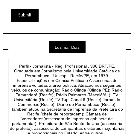
Luzimar Dias
Perfil - Jornalista - Reg. Profissional , 996 DRT/PE.
Graduada em Jornalismo pela Universidade Católica de
Pernambuco - Unicap - Recife/PE, em 1979.
Especializações em Ciência Política e Assessorias de
imprensa voltadas à área política. Atuação nos seguintes
veículos de comunicação: Rádio Olinda (Olinda PE); Rádio
Tamandaré (Recife); Rádio Palmares (Maceió/AL); TV
Universitária (Recife);TV Tupi Canal 6 (Recife);Jornal do
Commercio(Recife); Diário de Pernambuco (Recife).
Também atuou na Secretaria de Imprensa da Prefeitura do
Recife (chefe de reportagem); Câmara de
Vereadores(assessora de imprensa gabinete de
parlamentar); Prefeitura de São Bento do Una (assessoria
do prefeito), assessora de campanhas eleitorais majoritárias
e proporcionais no Estado, entre outros...