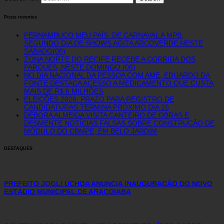
Posts recentes
PERNAMBUCO MEU PAÍS: DE CARNAVAL A MPB,
SEGUNDO DIA DE SHOWS AGITA ARCOVERDE NESTE
SÁBADO(08)
ZONA NORTE DO RECIFE RECEBE A CORRIDA DOS
PARQUES, NESTE DOMINGO (08)
NO DIA NACIONAL DA PESSOA COM AME, EDUARDO DA
FONTE DESTACA ACESSO A MEDICAMENTO QUE CUSTA
MAIS DE R$ 6 MILHÕES
ELEIÇÕES 2026: PRAZO PARA REGISTRO DE
CANDIDATURAS TERMINA PRÓXIMO DIA 15
DÉBORA ALMEIDA VISITA CANTEIRO DE OBRAS E
DESMENTE NOTÍCIAS FALSAS SOBRE CONSTRUÇÃO DE
MÓDULO DO CBMPE, EM BELO JARDIM
DESTAQUES
PREFEITO JOGLI UCHOA ANUNCIA INAUGURAÇÃO DO NOVO
ESTÁDIO MUNICIPAL DE ARAÇOIABA