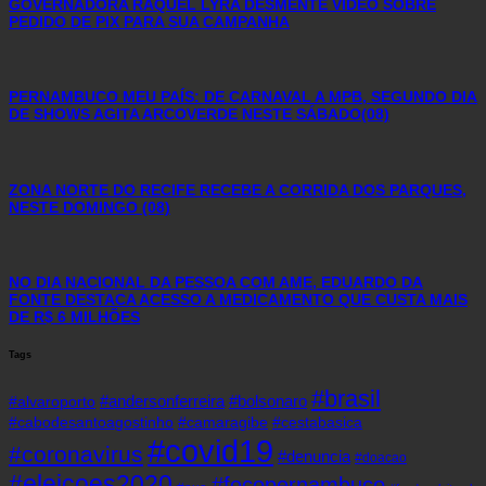
GOVERNADORA RAQUEL LYRA DESMENTE VÍDEO SOBRE
PEDIDO DE PIX PARA SUA CAMPANHA
PERNAMBUCO MEU PAÍS: DE CARNAVAL A MPB, SEGUNDO DIA
DE SHOWS AGITA ARCOVERDE NESTE SÁBADO(08)
ZONA NORTE DO RECIFE RECEBE A CORRIDA DOS PARQUES,
NESTE DOMINGO (08)
NO DIA NACIONAL DA PESSOA COM AME, EDUARDO DA
FONTE DESTACA ACESSO A MEDICAMENTO QUE CUSTA MAIS
DE R$ 6 MILHÕES
Tags
#brasil
#andersonferreira
#bolsonaro
#alvaroporto
#cabodesantoagostinho
#camaragibe
#cestabasica
#covid19
#coronavirus
#denuncia
#doacao
#eleicoes2020
#focopernambuco