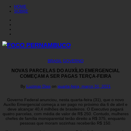
HOME
SOBRE
BRASIL
GOVERNO
NOVAS PARCELAS DO AUXÍLIO EMERGENCIAL
COMEÇAM A SER PAGAS TERÇA-FEIRA
By
Luzimar Dias
on
quarta-feira, março 31, 2021
Governo Federal anunciou, nesta quarta-feira (31), que o novo
Auxílio Emergencial começa a ser pago no próximo dia 6 de abril e
deve alcançar 40,4 milhões de brasileiros. O Executivo pagará
quatro parcelas, com média de valor de R$ 250. Contudo, mulheres
chefes de família monoparental terão direito a R$ 375, enquanto
pessoas que moram sozinhas receberão R$ 150.