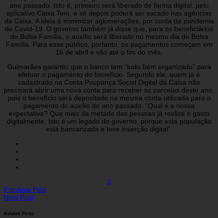
ano passado. Isto é, primeiro será liberado de forma digital, pelo
aplicativo Caixa Tem, e só depois poderá ser sacado nas agências
da Caixa. A ideia é minimizar aglomerações, por conta da pandemia
de Covid-19. O governo também já disse que, para os beneficiários
do Bolsa Família, o auxílio será liberado no mesmo dia do Bolsa
Família. Para esse público, portanto, os pagamentos começam em
16 de abril e vão até o fim do mês.
Guimarães garantiu que o banco tem “tudo bem organizado” para
efetuar o pagamento do benefício. Segundo ele, quem já é
cadastrado na Conta Poupança Social Digital da Caixa não
precisará abrir uma nova conta para receber as parcelas deste ano,
pois o benefício será depositado na mesma conta utilizada para o
pagamento do auxílio do ano passado. “Qual é a nossa
expectativa? Que mais da metade das pessoas já realize o gasto
digitalmente. Isto é um legado do governo, porque esta população
está bancarizada e teve inserção digital”.
0
Previous Post
Next Post
Related Posts