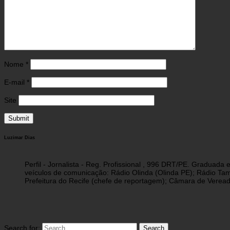
Nome
*
E-mail
*
Site
Luzimar Dias
Perfil - Jornalista - Reg. Profissional , 996 DRT/PE. Graduad
veículos de comunicação: Rádio Olinda (Olinda PE); Rádio Tam
Prefeitura do Recife (chefe de reportagem); Câmara de Vereado
Search for: