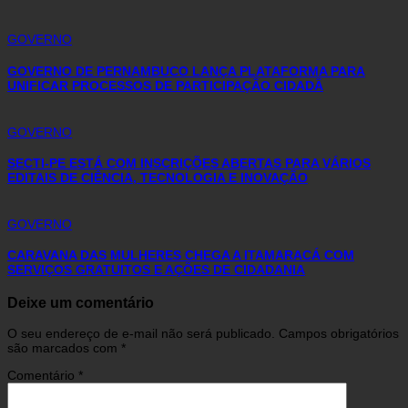
GOVERNO
GOVERNO DE PERNAMBUCO LANÇA PLATAFORMA PARA
UNIFICAR PROCESSOS DE PARTICIPAÇÃO CIDADÃ
GOVERNO
SECTI-PE ESTÁ COM INSCRIÇÕES ABERTAS PARA VÁRIOS
EDITAIS DE CIÊNCIA, TECNOLOGIA E INOVAÇÃO
GOVERNO
CARAVANA DAS MULHERES CHEGA A ITAMARACÁ COM
SERVIÇOS GRATUITOS E AÇÕES DE CIDADANIA
Deixe um comentário
O seu endereço de e-mail não será publicado.
Campos obrigatórios
são marcados com
*
Comentário
*