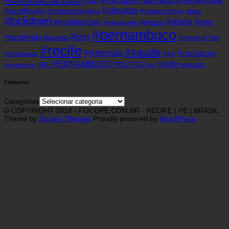
#eua
#fundaoeleitoral
#jaboatao
#geraldojulio
#joaocampos
#hidroxicloroquina
#leitos
#lockdown
#olinda
#mariliaarraes
#oms
#mppe
#miguelcoelho
#pernambuco
#pcr
#pandemia
#pt
#paulista
#petrolina
#recife
#saude
#retomada
#vacinacao
#tce
#rafaeldantas
recife
PERNAMBUCO
POLÍTICA
FBC
pp
vereador
#vereadores
Categorias
Categorias
© COPYRIGHT 2018 - FOCOPE.COM.BR - RECIFE | PE | BRASIL
Theme by
Scissor Themes
Proudly powered by
WordPress