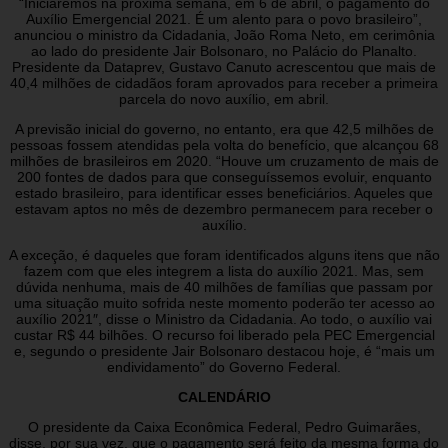
“Iniciaremos na próxima semana, em 6 de abril, o pagamento do
Auxílio Emergencial 2021. É um alento para o povo brasileiro”,
anunciou o ministro da Cidadania, João Roma Neto, em cerimônia
ao lado do presidente Jair Bolsonaro, no Palácio do Planalto.
Presidente da Dataprev, Gustavo Canuto acrescentou que mais de
40,4 milhões de cidadãos foram aprovados para receber a primeira
parcela do novo auxílio, em abril.
A previsão inicial do governo, no entanto, era que 42,5 milhões de
pessoas fossem atendidas pela volta do benefício, que alcançou 68
milhões de brasileiros em 2020. “Houve um cruzamento de mais de
200 fontes de dados para que conseguíssemos evoluir, enquanto
estado brasileiro, para identificar esses beneficiários. Aqueles que
estavam aptos no mês de dezembro permanecem para receber o
auxílio.
A exceção, é daqueles que foram identificados alguns itens que não
fazem com que eles integrem a lista do auxílio 2021. Mas, sem
dúvida nenhuma, mais de 40 milhões de famílias que passam por
uma situação muito sofrida neste momento poderão ter acesso ao
auxílio 2021″, disse o Ministro da Cidadania. Ao todo, o auxílio vai
custar R$ 44 bilhões. O recurso foi liberado pela PEC Emergencial
e, segundo o presidente Jair Bolsonaro destacou hoje, é “mais um
endividamento” do Governo Federal.
CALENDÁRIO
O presidente da Caixa Econômica Federal, Pedro Guimarães,
disse, por sua vez, que o pagamento será feito da mesma forma do