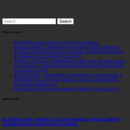
Search
for:
Posts recentes
ELEIÇÕES 2026: MIGUEL COELHO ANUNCIA
OFICIALMENTE CANDIDATURA A DEPUTADO FEDERAL
JOVENS ATENDIDOS PELA FUNASE SE APRESENTAM NA
III SEMANA DO CÉREBRO DA UFPE
“MIGUEL COELHO CAMINHARÁ O ESTADO AO MEU LADO”,
DIZ RAQUEL LYRA AO GARANTIR NÃO HAVER RACHA NA
SUA BASE ALIADA
COM RAQUEL, PERNAMBUCO AVANÇA NA HABITAÇÃO E
JÁ BENEFICIA 26,5 MIL FAMÍLIAS COM O MORAR BEM-
ENTRADA GARANTIDA
OS VICES VÃO PARA A LINHA DE FRENTE DA ELEIÇÃO
DESTAQUES
ELEIÇÕES 2026: MIGUEL COELHO ANUNCIA OFICIALMENTE
CANDIDATURA A DEPUTADO FEDERAL