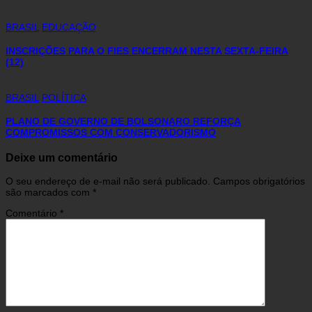
BRASIL
EDUCAÇÃO
INSCRIÇÕES PARA O FIES ENCERRAM NESTA SEXTA-FEIRA
(12)
BRASIL
POLÍTICA
PLANO DE GOVERNO DE BOLSONARO REFORÇA
COMPROMISSOS COM CONSERVADORISMO
Deixe um comentário
O seu endereço de e-mail não será publicado.
Campos obrigatórios
são marcados com
*
Comentário
*