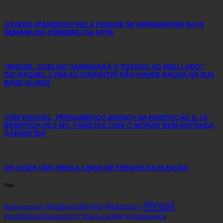
JOVENS ATENDIDOS PELA FUNASE SE APRESENTAM NA III
SEMANA DO CÉREBRO DA UFPE
“MIGUEL COELHO CAMINHARÁ O ESTADO AO MEU LADO”,
DIZ RAQUEL LYRA AO GARANTIR NÃO HAVER RACHA NA SUA
BASE ALIADA
COM RAQUEL, PERNAMBUCO AVANÇA NA HABITAÇÃO E JÁ
BENEFICIA 26,5 MIL FAMÍLIAS COM O MORAR BEM-ENTRADA
GARANTIDA
OS VICES VÃO PARA A LINHA DE FRENTE DA ELEIÇÃO
Tags
#brasil
#andersonferreira
#bolsonaro
#alvaroporto
#cabodesantoagostinho
#camaragibe
#cestabasica