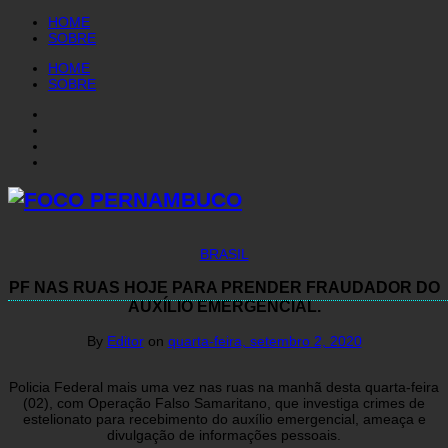
HOME
SOBRE
HOME
SOBRE
BRASIL
PF NAS RUAS HOJE PARA PRENDER FRAUDADOR DO
AUXÍLIO EMERGENCIAL.
By
Editor
on
quarta-feira, setembro 2, 2020
Policia Federal mais uma vez nas ruas na manhã desta quarta-feira
(02), com Operação Falso Samaritano, que investiga crimes de
estelionato para recebimento do auxílio emergencial, ameaça e
divulgação de informações pessoais.