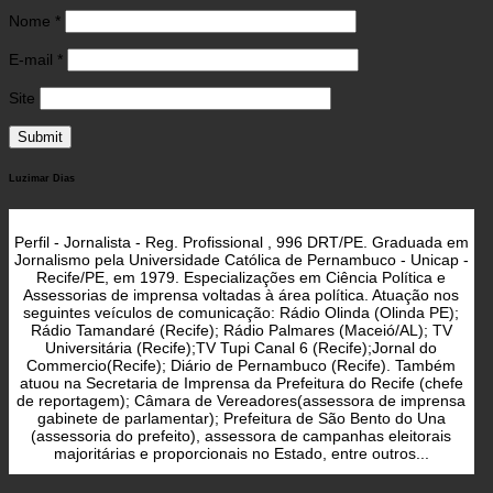
Nome
*
E-mail
*
Site
Luzimar Dias
Perfil - Jornalista - Reg. Profissional , 996 DRT/PE. Graduada em
Jornalismo pela Universidade Católica de Pernambuco - Unicap -
Recife/PE, em 1979. Especializações em Ciência Política e
Assessorias de imprensa voltadas à área política. Atuação nos
seguintes veículos de comunicação: Rádio Olinda (Olinda PE);
Rádio Tamandaré (Recife); Rádio Palmares (Maceió/AL); TV
Universitária (Recife);TV Tupi Canal 6 (Recife);Jornal do
Commercio(Recife); Diário de Pernambuco (Recife). Também
atuou na Secretaria de Imprensa da Prefeitura do Recife (chefe
de reportagem); Câmara de Vereadores(assessora de imprensa
gabinete de parlamentar); Prefeitura de São Bento do Una
(assessoria do prefeito), assessora de campanhas eleitorais
majoritárias e proporcionais no Estado, entre outros...