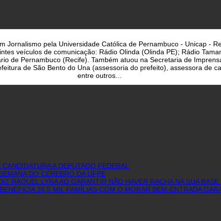
a em Jornalismo pela Universidade Católica de Pernambuco - Unicap - Re
uintes veículos de comunicação: Rádio Olinda (Olinda PE); Rádio Taman
iário de Pernambuco (Recife). Também atuou na Secretaria de Imprens
eitura de São Bento do Una (assessoria do prefeito), assessora de cam
entre outros...
E CANDIDATURA A DEPUTADO FEDERAL
I SEMANA DO CÉREBRO DA UFPE
IZ RAQUEL LYRA AO GARANTIR NÃO HAVER RACHA NA SUA BASE 
BENEFICIA 26,5 MIL FAMÍLIAS COM O MORAR BEM-ENTRADA GAR