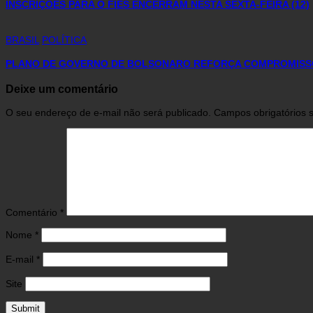
INSCRIÇÕES PARA O FIES ENCERRAM NESTA SEXTA-FEIRA (12)
BRASIL
POLÍTICA
PLANO DE GOVERNO DE BOLSONARO REFORÇA COMPROMIS
Deixe um comentário
O seu endereço de e-mail não será publicado.
Campos obrigatórios
Comentário
*
Nome
*
E-mail
*
Site