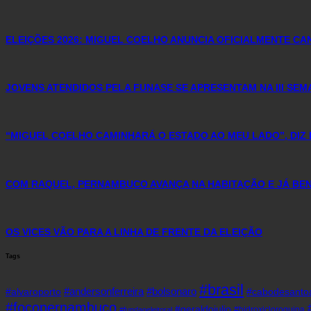
ELEIÇÕES 2026: MIGUEL COELHO ANUNCIA OFICIALMENTE C
JOVENS ATENDIDOS PELA FUNASE SE APRESENTAM NA III SE
“MIGUEL COELHO CAMINHARÁ O ESTADO AO MEU LADO”, DIZ 
COM RAQUEL, PERNAMBUCO AVANÇA NA HABITAÇÃO E JÁ BENE
OS VICES VÃO PARA A LINHA DE FRENTE DA ELEIÇÃO
Tags
#brasil
#andersonferreira
#bolsonaro
#alvaroporto
#cabodesanto
#focopernambuco
#geraldojulio
#hidroxicloroquina
#fundaoeleitoral