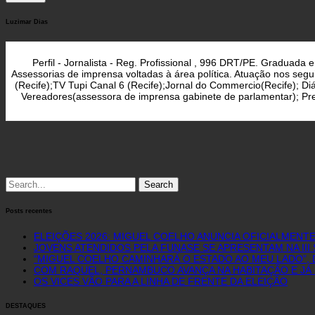
Luzimar Dias
Perfil - Jornalista - Reg. Profissional , 996 DRT/PE. Graduad
Assessorias de imprensa voltadas à área política. Atuação nos seg
(Recife);TV Tupi Canal 6 (Recife);Jornal do Commercio(Recife); D
Vereadores(assessora de imprensa gabinete de parlamentar); Pref
Search
for:
Posts recentes
ELEIÇÕES 2026: MIGUEL COELHO ANUNCIA OFICIALMENT
JOVENS ATENDIDOS PELA FUNASE SE APRESENTAM NA II
“MIGUEL COELHO CAMINHARÁ O ESTADO AO MEU LADO”, D
COM RAQUEL, PERNAMBUCO AVANÇA NA HABITAÇÃO E JÁ 
OS VICES VÃO PARA A LINHA DE FRENTE DA ELEIÇÃO
DESTAQUES