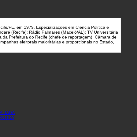
cife/PE, em 1979. Especializações em Ciência Política e
daré (Recife); Rádio Palmares (Maceió/AL); TV Universitária
a da Prefeitura do Recife (chefe de reportagem); Câmara de
panhas eleitorais majoritárias e proporcionais no Estado,
ALIADA
ANTIDA