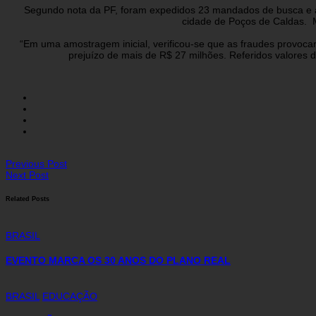
Segundo nota da PF, foram expedidos 23 mandados de busca e ap
cidade de Poços de Caldas. Me
“Em uma amostragem inicial, verificou-se que as fraudes provoc
prejuízo de mais de R$ 27 milhões. Referidos valores d
Previous Post
Next Post
Related Posts
BRASIL
EVENTO MARCA OS 30 ANOS DO PLANO REAL
BRASIL
EDUCAÇÃO