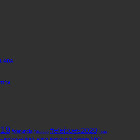
LIADA
NTIDA
d19
#eleicoes2020
#denuncia
#doacao
#eua
#pcr
#olinda
#oms
#pandemia
#mppe
#paulista
ho