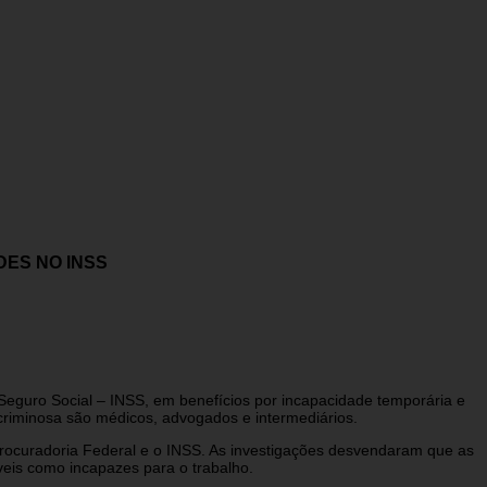
ES NO INSS
o Seguro Social – INSS, em benefícios por incapacidade temporária e
criminosa são médicos, advogados e intermediários.
 Procuradoria Federal e o INSS. As investigações desvendaram que as
veis como incapazes para o trabalho.