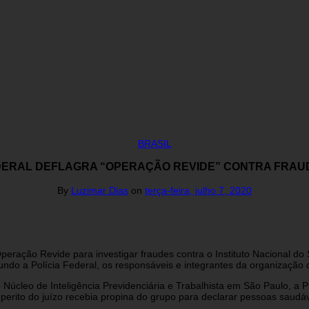
BRASIL
EDERAL DEFLAGRA “OPERAÇÃO REVIDE” CONTRA FRAUD
By
Luzimar Dias
on
terça-feira, julho 7, 2020
Operação Revide para investigar fraudes contra o Instituto Nacional d
do a Polícia Federal, os responsáveis e integrantes da organização 
Núcleo de Inteligência Previdenciária e Trabalhista em São Paulo, a
 perito do juízo recebia propina do grupo para declarar pessoas saudá