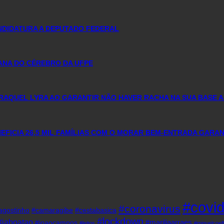
ANDIDATURA A DEPUTADO FEDERAL
MANA DO CÉREBRO DA UFPE
RAQUEL LYRA AO GARANTIR NÃO HAVER RACHA NA SUA BASE A
FICIA 26,5 MIL FAMÍLIAS COM O MORAR BEM-ENTRADA GARA
#covi
#coronavirus
agostinho
#camaragibe
#cestabasica
#lockdown
#jaboatao
#mariliaarraes
#joaocampos
#leitos
#miguelcoel