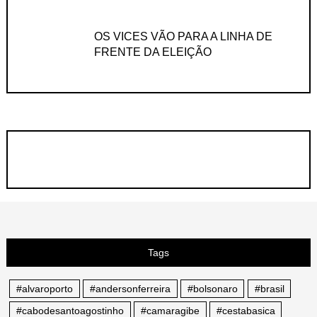
OS VICES VÃO PARA A LINHA DE
FRENTE DA ELEIÇÃO
Tags
#alvaroporto
#andersonferreira
#bolsonaro
#brasil
#cabodesantoagostinho
#camaragibe
#cestabasica