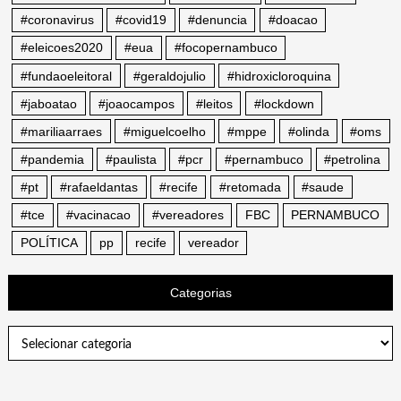
#coronavirus
#covid19
#denuncia
#doacao
#eleicoes2020
#eua
#focopernambuco
#fundaoeleitoral
#geraldojulio
#hidroxicloroquina
#jaboatao
#joaocampos
#leitos
#lockdown
#mariliaarraes
#miguelcoelho
#mppe
#olinda
#oms
#pandemia
#paulista
#pcr
#pernambuco
#petrolina
#pt
#rafaeldantas
#recife
#retomada
#saude
#tce
#vacinacao
#vereadores
FBC
PERNAMBUCO
POLÍTICA
pp
recife
vereador
Categorias
Categorias