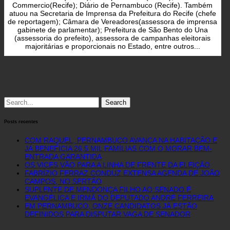
Commercio(Recife); Diário de Pernambuco (Recife). Também
atuou na Secretaria de Imprensa da Prefeitura do Recife (chefe
de reportagem); Câmara de Vereadores(assessora de imprensa
gabinete de parlamentar); Prefeitura de São Bento do Una
(assessoria do prefeito), assessora de campanhas eleitorais
majoritárias e proporcionais no Estado, entre outros...
Search
for:
Posts recentes
COM RAQUEL, PERNAMBUCO AVANÇA NA HABITAÇÃO E
JÁ BENEFICIA 26,5 MIL FAMÍLIAS COM O MORAR BEM-
ENTRADA GARANTIDA
OS VICES VÃO PARA A LINHA DE FRENTE DA ELEIÇÃO
FABRÍZIO FERRAZ CONDUZ EXTENSA AGENDA DE JOÃO
CAMPOS, NO SERTÃO
SUPLENTE DE MENDONÇA FILHO AO SENADO É
EVANGÉLICA E IRMÃ DO DEPUTADO ANDRÉ FERREIRA
EM PERNAMBUCO, ONZE CANDIDATOS JÁ ESTÃO
DEFINIDOS PARA DISPUTAR VAGA DE SENADOR