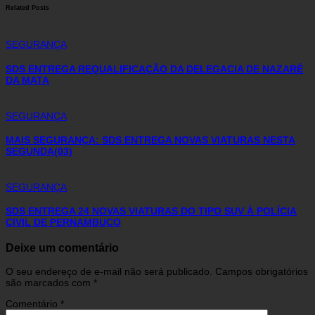
Related Posts
SEGURANÇA
SDS ENTREGA REQUALIFICAÇÃO DA DELEGACIA DE NAZARÉ
DA MATA
SEGURANÇA
MAIS SEGURANÇA: SDS ENTREGA NOVAS VIATURAS NESTA
SEGUNDA(03)
SEGURANÇA
SDS ENTREGA 24 NOVAS VIATURAS DO TIPO SUV À POLÍCIA
CIVIL DE PERNAMBUCO
Deixe um comentário
O seu endereço de e-mail não será publicado.
Campos obrigatórios
são marcados com
*
Comentário
*