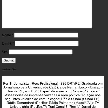
Nome
*
E-mail
*
Site
Luzimar Dias
Perfil - Jornalista - Reg. Profissional , 996 DRT/PE. Graduada em
Jornalismo pela Universidade Católica de Pernambuco - Unicap -
Recife/PE, em 1979. Especializações em Ciência Política e
Assessorias de imprensa voltadas à área política. Atuação nos
seguintes veículos de comunicação: Rádio Olinda (Olinda PE);
Rádio Tamandaré (Recife); Rádio Palmares (Maceió/AL); TV
Universitária (Recife);TV Tupi Canal 6 (Recife);Jornal do