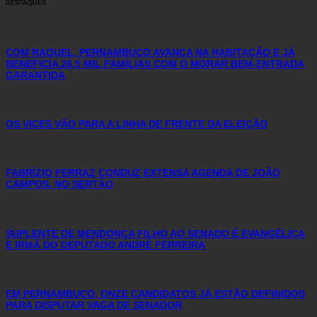
DESTAQUES
COM RAQUEL, PERNAMBUCO AVANÇA NA HABITAÇÃO E JÁ
BENEFICIA 26,5 MIL FAMÍLIAS COM O MORAR BEM-ENTRADA
GARANTIDA
OS VICES VÃO PARA A LINHA DE FRENTE DA ELEIÇÃO
FABRÍZIO FERRAZ CONDUZ EXTENSA AGENDA DE JOÃO
CAMPOS, NO SERTÃO
SUPLENTE DE MENDONÇA FILHO AO SENADO É EVANGÉLICA
E IRMÃ DO DEPUTADO ANDRÉ FERREIRA
EM PERNAMBUCO, ONZE CANDIDATOS JÁ ESTÃO DEFINIDOS
PARA DISPUTAR VAGA DE SENADOR