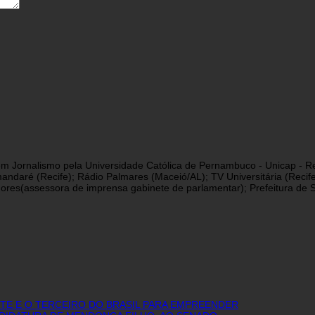
a em Jornalismo pela Universidade Católica de Pernambuco - Unicap - Re
andaré (Recife); Rádio Palmares (Maceió/AL); TV Universitária (Reci
res(assessora de imprensa gabinete de parlamentar); Prefeitura de São
E E O TERCEIRO DO BRASIL PARA EMPREENDER