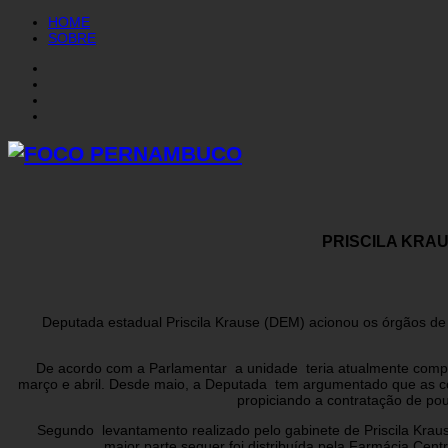
HOME
SOBRE
PRISCILA KRA
Deputada estadual Priscila Krause (DEM) acionou os órgãos de c
De acordo com a Parlamentar a unidade teria atualmente computa
março e abril. Desde maio, a Deputada tem argumentado que as com
propiciando a contratação de po
Segundo levantamento realizado pelo gabinete de Priscila Krause
maior parte sequer foi distribuída pela Farmácia Cen