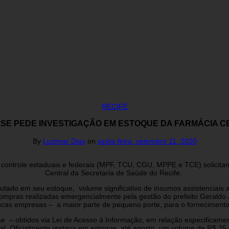
RECIFE
USE PEDE INVESTIGAÇÃO EM ESTOQUE DA FARMÁCIA C
By
Luzimar Dias
on
sexta-feira, setembro 11, 2020
ontrole estaduais e federais (MPF, TCU, CGU, MPPE e TCE) solicita
Central da Secretaria de Saúde do Recife.
do em seu estoque, volume significativo de insumos assistenciais adq
pras realizadas emergencialmente pela gestão do prefeito Geraldo J
ucas empresas – a maior parte de pequeno porte, para o forneciment
 – obtidos via Lei de Acesso à Informação, em relação especificam
tral. Oficialmente restava em estoque, até agosto, um volume de R$ 25