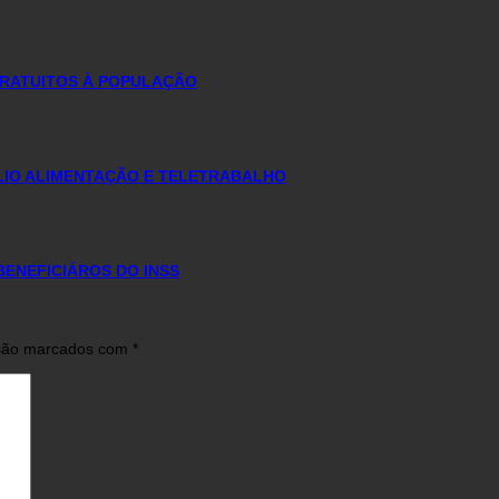
GRATUITOS À POPULAÇÃO
LIO ALIMENTAÇÃO E TELETRABALHO
ENEFICIÁROS DO INSS
 são marcados com
*