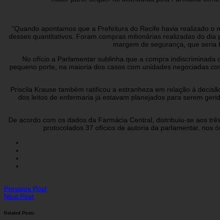
“Quando apontamos que a Prefeitura do Recife havia realizado o mai
desses quantitativos. Foram compras milionárias realizadas do di
margem de segurança, que seria b
No ofício a Parlamentar sublinha que a compra indiscriminada de
pequeno porte, na maioria dos casos com unidades negociadas com s
Priscila Krause também ratificou a estranheza em relação à decisã
dos leitos de enfermaria já estavam planejados para serem ger
De acordo com os dados da Farmácia Central, distribuiu-se aos três
protocolados 37 ofícios de autoria da parlamentar, nos ó
Previous Post
Next Post
Related Posts