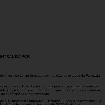
ENTRAL DA PCR
ndo investigação aprofundada com relação ao estoque da Farmácia
uiridos sem licitação, no início da pandemia, entre os meses de
ulio (PSB) foram concretizadas sem qualquer estudo de estimativa,
o de quantidades superestimadas.
ente a 13 materiais comprados – insumos, EPIs e medicamentos – a
,6 milhões de um total de compras de R$ 30,5 milhões.