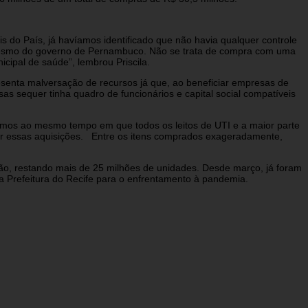
s do País, já havíamos identificado que não havia qualquer controle
té mesmo do governo de Pernambuco. Não se trata de compra com uma
ipal de saúde”, lembrou Priscila.
esenta malversação de recursos já que, ao beneficiar empresas de
s sequer tinha quadro de funcionários e capital social compatíveis
sumos ao mesmo tempo em que todos os leitos de UTI e a maior parte
por essas aquisições. Entre os itens comprados exageradamente,
hão, restando mais de 25 milhões de unidades. Desde março, já foram
 da Prefeitura do Recife para o enfrentamento à pandemia.