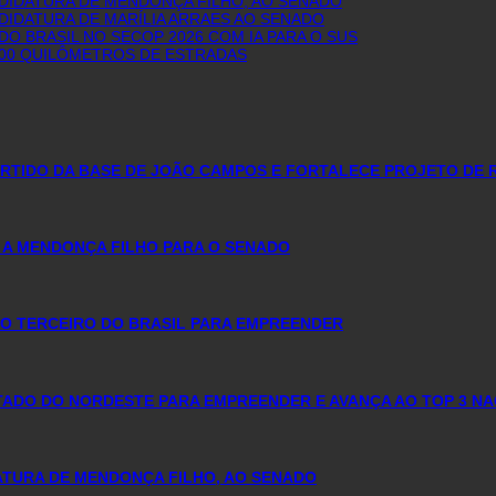
NDIDATURA DE MENDONÇA FILHO, AO SENADO
DIDATURA DE MARÍLIA ARRAES AO SENADO
O BRASIL NO SECOP 2026 COM IA PARA O SUS
600 QUILÔMETROS DE ESTRADAS
PARTIDO DA BASE DE JOÃO CAMPOS E FORTALECE PROJETO DE 
 A MENDONÇA FILHO PARA O SENADO
O TERCEIRO DO BRASIL PARA EMPREENDER
DO DO NORDESTE PARA EMPREENDER E AVANÇA AO TOP 3 NA
DATURA DE MENDONÇA FILHO, AO SENADO