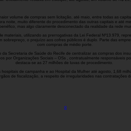
or volume de compras sem licitação, até maio, entre todas as capitai
a pra noite, muito diferente do procedimento das outras capitais e a
enéfico, mas algo claramente desconectado da realidade da rede munic
 materiais, utilizando as prerrogativas da Lei Federal Nº13.979, repr
obrepreço, o prejuízo aos cofres públicos é duplo. Parte das empresa
com compras de médio porte.
o da Secretaria de Saúde do Recife de centralizar as compras dos in
idos por Organizações Sociais – OSs , contratualmente responsáveis 
destaca-se as 27 milhões de luvas de procedimento.
 hospitais de campanha e ao Hospital da Mulher até agosto, 1,68 mil
rgãos de fiscalização, a respeito de irregularidades nas contratações
0