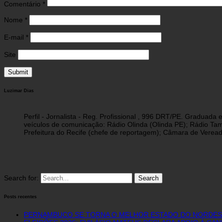
Comentário
*
Nome
*
E-mail
*
Site
Luzimar Dias
Perfil - Jornalista - Reg. Profissional , 996 DRT/PE. Graduad
veículos de comunicação: Rádio Olinda (Olinda PE); Rádio Tam
Prefeitura do Recife (chefe de reportagem); Câmara de Vereado
Search for:
Posts recentes
PERNAMBUCO SE TORNA O MELHOR ESTADO DO NORDEST