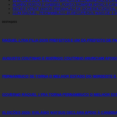
ELEIÇÕES 2026: EVILÁSIO MATEUS DECLARA APOIO À CA
ÁLVARO PORTO E GABRIEL PORTO ROMPEM APOIO À CAN
RECIFE VENCE MAIOR PREMIAÇÃO DE GOVERNO DIGITAL D
COM RAQUEL, PERNAMBUCO JÁ RECUPEROU MAIS DE 1.
DESTAQUES
RAQUEL LYRA FILIA DOIS PREFEITOS E UM EX-PREFEITO DE 
AUGUSTO COUTINHO E RODRIGO COUTINHO ANUNCIAM APOIO
PERNAMBUCO SE TORNA O MELHOR ESTADO DO NORDESTE E 
GOVERNO RAQUEL LYRA TORNA PERNAMBUCO O MELHOR ESTA
ELEIÇÕES 2026: EVILÁSIO MATEUS DECLARA APOIO À CANDI