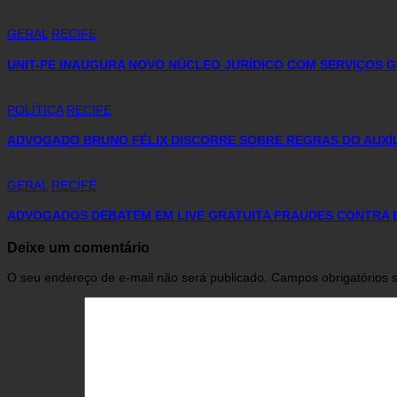
GERAL
RECIFE
UNIT-PE INAUGURA NOVO NÚCLEO JURÍDICO COM SERVIÇOS 
POLÍTICA
RECIFE
ADVOGADO BRUNO FÉLIX DISCORRE SOBRE REGRAS DO AUXÍ
GERAL
RECIFE
ADVOGADOS DEBATEM EM LIVE GRATUITA FRAUDES CONTRA B
Deixe um comentário
O seu endereço de e-mail não será publicado.
Campos obrigatórios