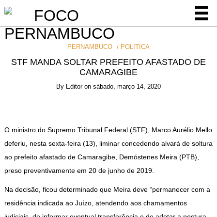
PERNAMBUCO
POLÍTICA
STF MANDA SOLTAR PREFEITO AFASTADO DE
CAMARAGIBE
By
Editor
on
sábado, março 14, 2020
O ministro do Supremo Tribunal Federal (STF), Marco Aurélio Mello
deferiu, nesta sexta-feira (13), liminar concedendo alvará de soltura
ao prefeito afastado de Camaragibe, Demóstenes Meira (PTB),
preso preventivamente em 20 de junho de 2019.
Na decisão, ficou determinado que Meira deve “permanecer com a
residência indicada ao Juízo, atendendo aos chamamentos
judiciais, de informar eventual transferência e de adotar a postura