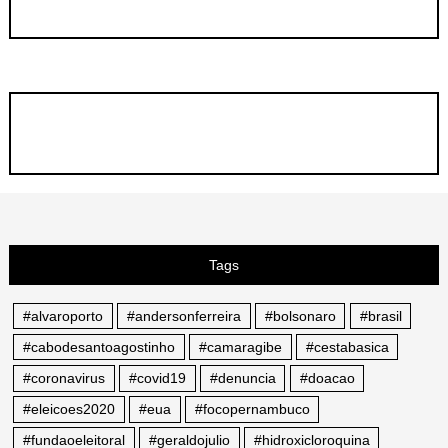
Tags
#alvaroporto
#andersonferreira
#bolsonaro
#brasil
#cabodesantoagostinho
#camaragibe
#cestabasica
#coronavirus
#covid19
#denuncia
#doacao
#eleicoes2020
#eua
#focopernambuco
#fundaoeleitoral
#geraldojulio
#hidroxicloroquina