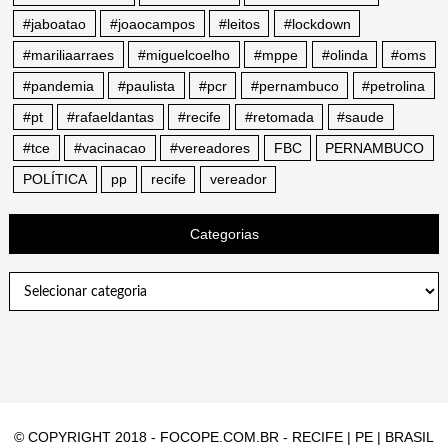
#jaboatao
#joaocampos
#leitos
#lockdown
#mariliaarraes
#miguelcoelho
#mppe
#olinda
#oms
#pandemia
#paulista
#pcr
#pernambuco
#petrolina
#pt
#rafaeldantas
#recife
#retomada
#saude
#tce
#vacinacao
#vereadores
FBC
PERNAMBUCO
POLÍTICA
pp
recife
vereador
Categorias
Categorias
© COPYRIGHT 2018 - FOCOPE.COM.BR - RECIFE | PE | BRASIL