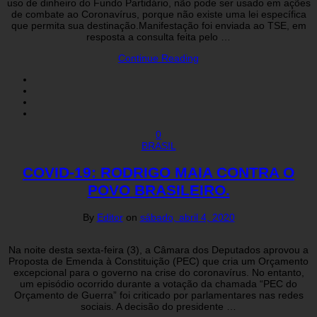
uso de dinheiro do Fundo Partidário, não pode ser usado em ações
de combate ao Coronavírus, porque não existe uma lei específica
que permita sua destinação.Manifestação foi enviada ao TSE, em
resposta a consulta feita pelo …
Continue Reading
0
BRASIL
COVID-19: RODRIGO MAIA CONTRA O
POVO BRASILEIRO.
By
Editor
on
sábado, abril 4, 2020
Na noite desta sexta-feira (3), a Câmara dos Deputados aprovou a
Proposta de Emenda à Constituição (PEC) que cria um Orçamento
excepcional para o governo na crise do coronavírus. No entanto,
um episódio ocorrido durante a votação da chamada “PEC do
Orçamento de Guerra” foi criticado por parlamentares nas redes
sociais. A decisão do presidente …