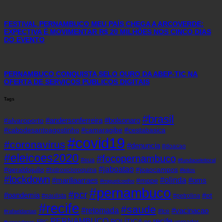
FESTIVAL PERNAMBUCO MEU PAÍS CHEGA A ARCOVERDE:
EXPECTIVA É MOVIMENTAR R$ 20 MILHÕES NOS CINCO DIAS
DO EVENTO
PERNAMBUCO CONQUISTA SELO OURO DA ABEP-TIC NA
OFERTA DE SERVIÇOS PÚBLICOS DIGITAIS
Tags
#brasil
#andersonferreira
#bolsonaro
#alvaroporto
#cabodesantoagostinho
#camaragibe
#cestabasica
#covid19
#coronavirus
#denuncia
#doacao
#eleicoes2020
#focopernambuco
#eua
#fundaoeleitoral
#jaboatao
#geraldojulio
#joaocampos
#hidroxicloroquina
#leitos
#lockdown
#olinda
#mariliaarraes
#oms
#mppe
#miguelcoelho
#pernambuco
#pcr
#pandemia
#pt
#paulista
#petrolina
#recife
#saude
#retomada
#vacinacao
#tce
#rafaeldantas
recife
PERNAMBUCO
POLÍTICA