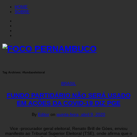
HOME
SOBRE
Tag Archives:
#fundaoeleitoral
BRASIL
FUNDO PARTIDÁRIO NÃO SERÁ USADO
EM AÇÕES DA COVID-19 DIZ PGE
By
Editor
on
quinta-feira, abril 9, 2020
Vice -procurador geral eleitoral, Renato Brill de Góes, enviou
manifesto ao Tribunal Superior Eleitoral (TSE), onde afirma que o