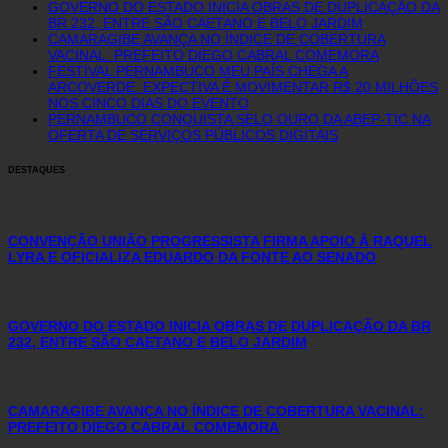
GOVERNO DO ESTADO INICIA OBRAS DE DUPLICAÇÃO DA
BR 232, ENTRE SÃO CAETANO E BELO JARDIM
CAMARAGIBE AVANÇA NO ÍNDICE DE COBERTURA
VACINAL: PREFEITO DIEGO CABRAL COMEMORA
FESTIVAL PERNAMBUCO MEU PAÍS CHEGA A
ARCOVERDE: EXPECTIVA É MOVIMENTAR R$ 20 MILHÕES
NOS CINCO DIAS DO EVENTO
PERNAMBUCO CONQUISTA SELO OURO DA ABEP-TIC NA
OFERTA DE SERVIÇOS PÚBLICOS DIGITAIS
DESTAQUES
CONVENÇÃO UNIÃO PROGRESSISTA FIRMA APOIO À RAQUEL
LYRA E OFICIALIZA EDUARDO DA FONTE AO SENADO
GOVERNO DO ESTADO INICIA OBRAS DE DUPLICAÇÃO DA BR
232, ENTRE SÃO CAETANO E BELO JARDIM
CAMARAGIBE AVANÇA NO ÍNDICE DE COBERTURA VACINAL:
PREFEITO DIEGO CABRAL COMEMORA