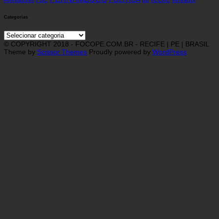
FBC
pp
vereador
#vereadores
Categorias
Categorias
© COPYRIGHT 2018 - FOCOPE.COM.BR - RECIFE | PE | BRASIL
Theme by
Scissor Themes
Proudly powered by
WordPress