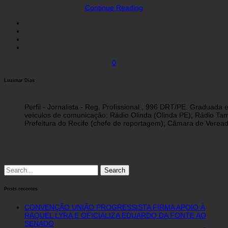
Continue Reading
0
Luzimar Dias
Perfil - Jornalista - Reg. Profissional , 996 DRT/PE. Graduad
veículos de comunicação: Rádio Olinda (Olinda PE); Rádio Tam
Prefeitura do Recife (chefe de reportagem); Câmara de Vereado
Search
for:
Posts recentes
CONVENÇÃO UNIÃO PROGRESSISTA FIRMA APOIO À
RAQUEL LYRA E OFICIALIZA EDUARDO DA FONTE AO
SENADO