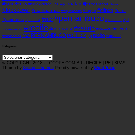
#jaboatao
#geraldojulio
#joaocampos
#hidroxicloroquina
#leitos
#lockdown
#olinda
#mariliaarraes
#oms
#mppe
#miguelcoelho
#pernambuco
#pcr
#pandemia
#pt
#paulista
#petrolina
#recife
#saude
#retomada
#vacinacao
#tce
#rafaeldantas
recife
PERNAMBUCO
POLÍTICA
FBC
pp
vereador
#vereadores
Categorias
Categorias
© COPYRIGHT 2018 - FOCOPE.COM.BR - RECIFE | PE | BRASIL
Theme by
Scissor Themes
Proudly powered by
WordPress