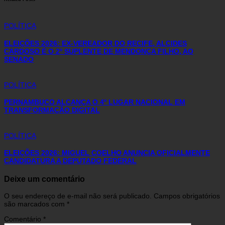
POLÍTICA
ELEIÇÕES 2026: EX-VEREADOR DO RECIFE, ALCIDES
CARDOSO É O 2º SUPLENTE DE MENDONÇA FILHO, AO
SENADO
POLÍTICA
PERNAMBUCO ALCANÇA O 4º LUGAR NACIONAL EM
TRANSFORMAÇÃO DIGITAL
POLÍTICA
ELEIÇÕES 2026: MIGUEL COELHO ANUNCIA OFICIALMENTE
CANDIDATURA A DEPUTADO FEDERAL
Deixe um comentário
O seu endereço de e-mail não será publicado.
Campos obrigatórios
são marcados com
*
Comentário
*