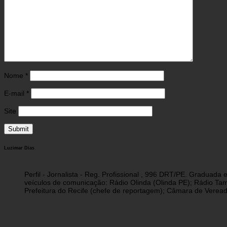
Nome
*
E-mail
*
Site
Luzimar Dias
Perfil - Jornalista - Reg. Profissional , 996 DRT/PE. Graduad
veículos de comunicação: Rádio Olinda (Olinda PE); Rádio Tam
Prefeitura do Recife (chefe de reportagem); Câmara de Vereado