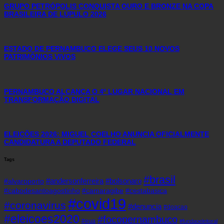
GRUPO PETRÓPOLIS CONQUISTA OURO E BRONZE NA COPA
BRASILEIRA DE LÚPULO 2026
ESTADO DE PERNAMBUCO ELEGE SEUS 10 NOVOS
PATRIMÔNIOS VIVOS
PERNAMBUCO ALCANÇA O 4º LUGAR NACIONAL EM
TRANSFORMAÇÃO DIGITAL
ELEIÇÕES 2026: MIGUEL COELHO ANUNCIA OFICIALMENTE
CANDIDATURA A DEPUTADO FEDERAL
Tags
#brasil
#andersonferreira
#bolsonaro
#alvaroporto
#cabodesantoagostinho
#camaragibe
#cestabasica
#covid19
#coronavirus
#denuncia
#doacao
#eleicoes2020
#focopernambuco
#eua
#fundaoeleitoral