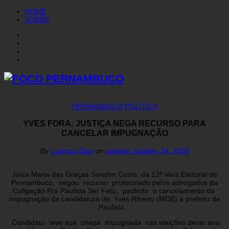
HOME
SOBRE
PERNAMBUCO
POLÍTICA
YVES FORA: JUSTIÇA NEGA RECURSO PARA
CANCELAR IMPUGNAÇÃO
By
Luzimar Dias
on
sábado, outubro 24, 2020
Juíza Maria das Graças Serafim Costa, da 12ª Vara Eleitoral de
Pernambuco, negou recurso protocolado pelos advogados da
Coligação Prá Paulista Ser Feliz, pedindo o cancelamento da
impugnação da candidatura de Yves Ribeiro (MDB) a prefeito de
Paulista .
Candidato teve sua chapa impugnada nas eleições deste ano,