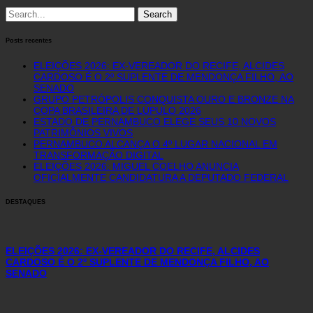
Search
for:
Posts recentes
ELEIÇÕES 2026: EX-VEREADOR DO RECIFE, ALCIDES
CARDOSO É O 2º SUPLENTE DE MENDONÇA FILHO, AO
SENADO
GRUPO PETRÓPOLIS CONQUISTA OURO E BRONZE NA
COPA BRASILEIRA DE LÚPULO 2026
ESTADO DE PERNAMBUCO ELEGE SEUS 10 NOVOS
PATRIMÔNIOS VIVOS
PERNAMBUCO ALCANÇA O 4º LUGAR NACIONAL EM
TRANSFORMAÇÃO DIGITAL
ELEIÇÕES 2026: MIGUEL COELHO ANUNCIA
OFICIALMENTE CANDIDATURA A DEPUTADO FEDERAL
DESTAQUES
ELEIÇÕES 2026: EX-VEREADOR DO RECIFE, ALCIDES
CARDOSO É O 2º SUPLENTE DE MENDONÇA FILHO, AO
SENADO