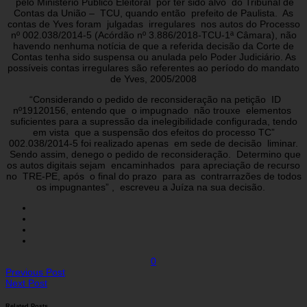
pelo Ministério Público Eleitoral por ter sido alvo do Tribunal de
Contas da União – TCU, quando então prefeito de Paulista. As
contas de Yves foram julgadas irregulares nos autos do Processo
nº 002.038/2014-5 (Acórdão nº 3.886/2018-TCU-1ª Câmara), não
havendo nenhuma notícia de que a referida decisão da Corte de
Contas tenha sido suspensa ou anulada pelo Poder Judiciário. As
possíveis contas irregulares são referentes ao período do mandato
de Yves, 2005/2008
“Considerando o pedido de reconsideração na petição ID
nº19120156, entendo que o impugnado não trouxe elementos
suficientes para a supressão da inelegibilidade configurada, tendo
em vista que a suspensão dos efeitos do processo TC”
002.038/2014-5 foi realizado apenas em sede de decisão liminar.
Sendo assim, denego o pedido de reconsideração. Determino que
os autos digitais sejam encaminhados para apreciação de recurso
no TRE-PE, após o final do prazo para as contrarrazões de todos
os impugnantes” , escreveu a Juíza na sua decisão.
0
Previous Post
Next Post
Related Posts