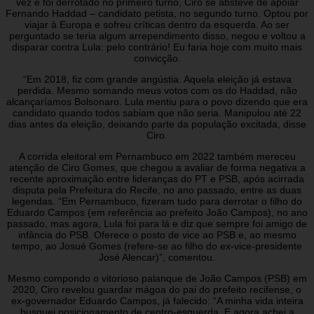
vez e foi derrotado no primeiro turno, Ciro se absteve de apoiar
Fernando Haddad – candidato petista, no segundo turno. Optou por
viajar à Europa e sofreu críticas dentro da esquerda. Ao ser
perguntado se teria algum arrependimento disso, negou e voltou a
disparar contra Lula: pelo contrário! Eu faria hoje com muito mais
convicção.
“Em 2018, fiz com grande angústia. Aquela eleição já estava
perdida. Mesmo somando meus votos com os do Haddad, não
alcançaríamos Bolsonaro. Lula mentiu para o povo dizendo que era
candidato quando todos sabiam que não seria. Manipulou até 22
dias antes da eleição, deixando parte da população excitada, disse
Ciro.
A corrida eleitoral em Pernambuco em 2022 também mereceu
atenção de Ciro Gomes, que chegou a avaliar de forma negativa a
recente aproximação entre lideranças do PT e PSB, após acirrada
disputa pela Prefeitura do Recife, no ano passado, entre as duas
legendas. “Em Pernambuco, fizeram tudo para derrotar o filho do
Eduardo Campos (em referência ao prefeito João Campos), no ano
passado, mas agora, Lula foi para lá e diz que sempre foi amigo de
infância do PSB. Oferece o posto de vice ao PSB e, ao mesmo
tempo, ao Josué Gomes (refere-se ao filho do ex-vice-presidente
José Alencar)”, comentou.
Mesmo compondo o vitorioso palanque de João Campos (PSB) em
2020, Ciro revelou guardar mágoa do pai do prefeito recifense, o
ex-governador Eduardo Campos, já falecido: “A minha vida inteira
busquei posicionamento de centro-esquerda. E agora achei a