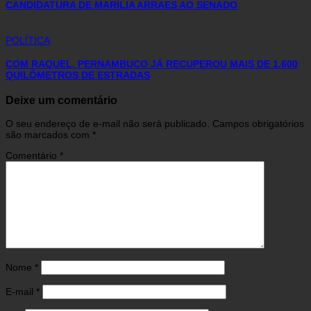
CANDIDATURA DE MARÍLIA ARRAES AO SENADO
POLÍTICA
COM RAQUEL, PERNAMBUCO JÁ RECUPEROU MAIS DE 1.600
QUILÔMETROS DE ESTRADAS
Deixe um comentário
O seu endereço de e-mail não será publicado.
Campos obrigatórios
são marcados com
*
Comentário
*
Nome
*
E-mail
*