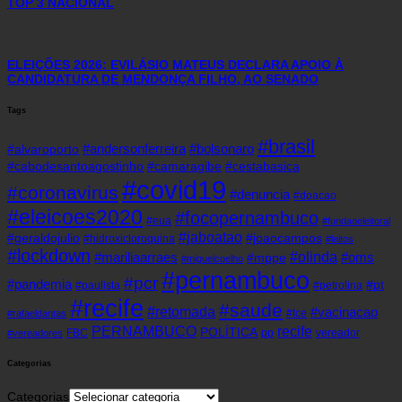
TOP 3 NACIONAL
ELEIÇÕES 2026: EVILÁSIO MATEUS DECLARA APOIO À
CANDIDATURA DE MENDONÇA FILHO, AO SENADO
Tags
#brasil
#andersonferreira
#bolsonaro
#alvaroporto
#cabodesantoagostinho
#camaragibe
#cestabasica
#covid19
#coronavirus
#denuncia
#doacao
#eleicoes2020
#focopernambuco
#eua
#fundaoeleitoral
#jaboatao
#geraldojulio
#joaocampos
#hidroxicloroquina
#leitos
#lockdown
#olinda
#mariliaarraes
#oms
#mppe
#miguelcoelho
#pernambuco
#pcr
#pandemia
#pt
#paulista
#petrolina
#recife
#saude
#retomada
#vacinacao
#tce
#rafaeldantas
recife
PERNAMBUCO
POLÍTICA
FBC
pp
vereador
#vereadores
Categorias
Categorias