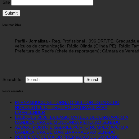
Site
Luzimar Dias
Perfil - Jornalista - Reg. Profissional , 996 DRT/PE. Graduad
veículos de comunicação: Rádio Olinda (Olinda PE); Rádio Tam
Prefeitura do Recife (chefe de reportagem); Câmara de Vereado
Search for:
Posts recentes
PERNAMBUCO SE TORNA O MELHOR ESTADO DO
NORDESTE E O TERCEIRO DO BRASIL PARA
EMPREENDER
ELEIÇÕES 2026: EVILÁSIO MATEUS DECLARA APOIO À
CANDIDATURA DE MENDONÇA FILHO, AO SENADO
ÁLVARO PORTO E GABRIEL PORTO ROMPEM APOIO À
CANDIDATURA DE MARÍLIA ARRAES AO SENADO
RECIFE VENCE MAIOR PREMIAÇÃO DE GOVERNO