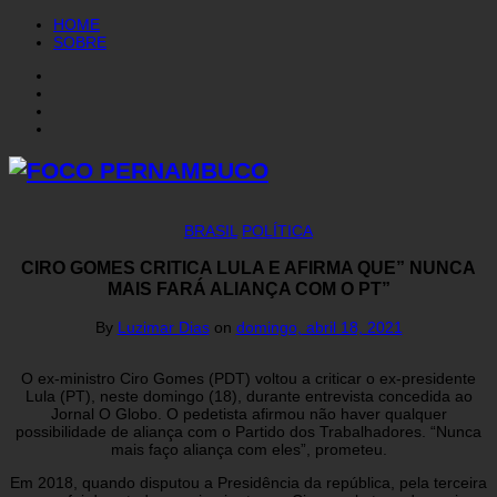
HOME
SOBRE
BRASIL
POLÍTICA
CIRO GOMES CRITICA LULA E AFIRMA QUE” NUNCA
MAIS FARÁ ALIANÇA COM O PT”
By
Luzimar Dias
on
domingo, abril 18, 2021
O ex-ministro Ciro Gomes (PDT) voltou a criticar o ex-presidente
Lula (PT), neste domingo (18), durante entrevista concedida ao
Jornal O Globo. O pedetista afirmou não haver qualquer
possibilidade de aliança com o Partido dos Trabalhadores. “Nunca
mais faço aliança com eles”, prometeu.
Em 2018, quando disputou a Presidência da república, pela terceira