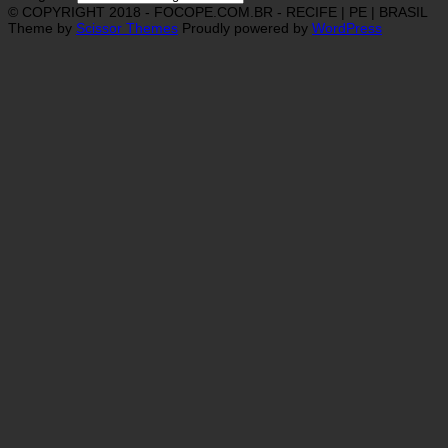
© COPYRIGHT 2018 - FOCOPE.COM.BR - RECIFE | PE | BRASIL
Theme by
Scissor Themes
Proudly powered by
WordPress