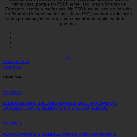
minha casa, porque no PSDB tentei isso, mas a inflexão de
Fernando Henrique me fez sair. No PSB busquei isso e a inflexão
do Eduardo Campos me fez sair. Já no PDT, que tem a educação
como preocupação central, estou encontrando muito conforto” –
pontuou.
0
Previous Post
Next Post
Related Posts
POLÍTICA
ELEIÇÕES 2026: EVILÁSIO MATEUS DECLARA APOIO À
CANDIDATURA DE MENDONÇA FILHO, AO SENADO
POLÍTICA
ÁLVARO PORTO E GABRIEL PORTO ROMPEM APOIO À