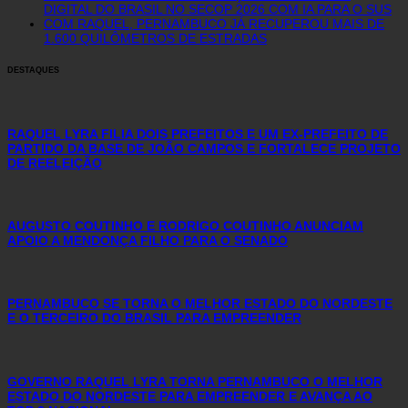
DIGITAL DO BRASIL NO SECOP 2026 COM IA PARA O SUS
COM RAQUEL, PERNAMBUCO JÁ RECUPEROU MAIS DE
1.600 QUILÔMETROS DE ESTRADAS
DESTAQUES
RAQUEL LYRA FILIA DOIS PREFEITOS E UM EX-PREFEITO DE
PARTIDO DA BASE DE JOÃO CAMPOS E FORTALECE PROJETO
DE REELEIÇÃO
AUGUSTO COUTINHO E RODRIGO COUTINHO ANUNCIAM
APOIO A MENDONÇA FILHO PARA O SENADO
PERNAMBUCO SE TORNA O MELHOR ESTADO DO NORDESTE
E O TERCEIRO DO BRASIL PARA EMPREENDER
GOVERNO RAQUEL LYRA TORNA PERNAMBUCO O MELHOR
ESTADO DO NORDESTE PARA EMPREENDER E AVANÇA AO