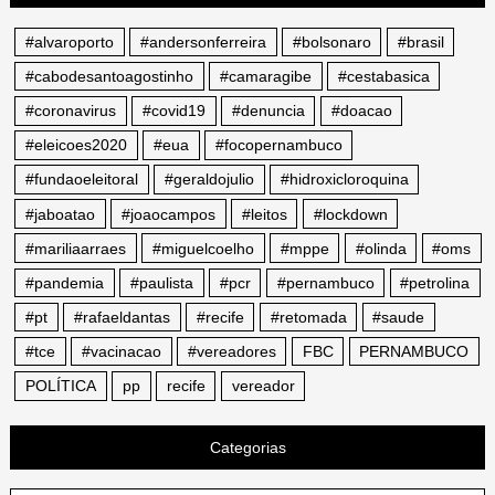
#alvaroporto
#andersonferreira
#bolsonaro
#brasil
#cabodesantoagostinho
#camaragibe
#cestabasica
#coronavirus
#covid19
#denuncia
#doacao
#eleicoes2020
#eua
#focopernambuco
#fundaoeleitoral
#geraldojulio
#hidroxicloroquina
#jaboatao
#joaocampos
#leitos
#lockdown
#mariliaarraes
#miguelcoelho
#mppe
#olinda
#oms
#pandemia
#paulista
#pcr
#pernambuco
#petrolina
#pt
#rafaeldantas
#recife
#retomada
#saude
#tce
#vacinacao
#vereadores
FBC
PERNAMBUCO
POLÍTICA
pp
recife
vereador
Categorias