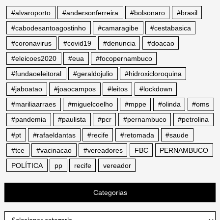
#alvaroporto
#andersonferreira
#bolsonaro
#brasil
#cabodesantoagostinho
#camaragibe
#cestabasica
#coronavirus
#covid19
#denuncia
#doacao
#eleicoes2020
#eua
#focopernambuco
#fundaoeleitoral
#geraldojulio
#hidroxicloroquina
#jaboatao
#joaocampos
#leitos
#lockdown
#mariliaarraes
#miguelcoelho
#mppe
#olinda
#oms
#pandemia
#paulista
#pcr
#pernambuco
#petrolina
#pt
#rafaeldantas
#recife
#retomada
#saude
#tce
#vacinacao
#vereadores
FBC
PERNAMBUCO
POLÍTICA
pp
recife
vereador
Categorias
Categorias