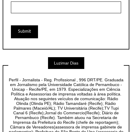
Luzimar Dias
Perfil - Jornalista - Reg. Profissional , 996 DRT/PE. Graduada
em Jornalismo pela Universidade Católica de Pernambuco -
Unicap - Recife/PE, em 1979. Especializações em Ciência
Política e Assessorias de imprensa voltadas à área política.
Atuação nos seguintes veículos de comunicação: Rádio
Olinda (Olinda PE); Rádio Tamandaré (Recife); Rádio
Palmares (Maceió/AL); TV Universitária (Recife);TV Tupi
Canal 6 (Recife);Jornal do Commercio(Recife); Diário de
Pernambuco (Recife). Também atuou na Secretaria de
Imprensa da Prefeitura do Recife (chefe de reportagem);
Câmara de Vereadores(assessora de imprensa gabinete de
parlamentar); Prefeitura de São Bento do Una (assessoria do