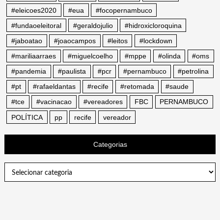
#eleicoes2020
#eua
#focopernambuco
#fundaoeleitoral
#geraldojulio
#hidroxicloroquina
#jaboatao
#joaocampos
#leitos
#lockdown
#mariliaarraes
#miguelcoelho
#mppe
#olinda
#oms
#pandemia
#paulista
#pcr
#pernambuco
#petrolina
#pt
#rafaeldantas
#recife
#retomada
#saude
#tce
#vacinacao
#vereadores
FBC
PERNAMBUCO
POLÍTICA
pp
recife
vereador
Categorias
Categorias