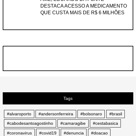
DESTACA ACESSO A MEDICAMENTO
QUE CUSTA MAIS DE R$ 6 MILHÕES
Tags
#alvaroporto
#andersonferreira
#bolsonaro
#brasil
#cabodesantoagostinho
#camaragibe
#cestabasica
#coronavirus
#covid19
#denuncia
#doacao