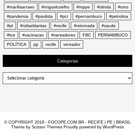
#mariliaarraes
#miguelcoelho
#mppe
#olinda
#oms
#pandemia
#paulista
#pcr
#pernambuco
#petrolina
#pt
#rafaeldantas
#recife
#retomada
#saude
#tce
#vacinacao
#vereadores
FBC
PERNAMBUCO
POLÍTICA
pp
recife
vereador
Categorias
Categorias
© COPYRIGHT 2018 - FOCOPE.COM.BR - RECIFE | PE | BRASIL
Theme by
Scissor Themes
Proudly powered by
WordPress