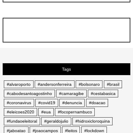
Tags
#alvaroporto
#andersonferreira
#bolsonaro
#brasil
#cabodesantoagostinho
#camaragibe
#cestabasica
#coronavirus
#covid19
#denuncia
#doacao
#eleicoes2020
#eua
#focopernambuco
#fundaoeleitoral
#geraldojulio
#hidroxicloroquina
#jaboatao
#joaocampos
#leitos
#lockdown