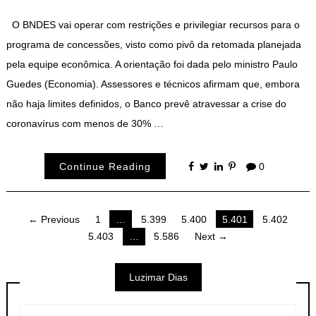
O BNDES vai operar com restrições e privilegiar recursos para o
programa de concessões, visto como pivô da retomada planejada
pela equipe econômica. A orientação foi dada pelo ministro Paulo
Guedes (Economia). Assessores e técnicos afirmam que, embora
não haja limites definidos, o Banco prevê atravessar a crise do
coronavírus com menos de 30% …
Continue Reading
0
Navegação
← Previous
1
…
5.399
5.400
5.401
5.402
5.403
…
5.586
Next →
por
posts
Luzimar Dias