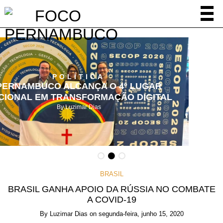
POLÍTICA
ELEIÇÕES 2026: MIGUEL COELHO ANUNCIA
OFICIALMENTE CANDIDATURA A DEPUTADO
FEDERAL
By
Luzimar Dias
BRASIL
BRASIL GANHA APOIO DA RÚSSIA NO COMBATE
A COVID-19
By
Luzimar Dias
on
segunda-feira, junho 15, 2020