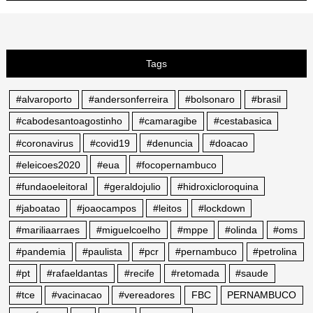
Tags
#alvaroporto
#andersonferreira
#bolsonaro
#brasil
#cabodesantoagostinho
#camaragibe
#cestabasica
#coronavirus
#covid19
#denuncia
#doacao
#eleicoes2020
#eua
#focopernambuco
#fundaoeleitoral
#geraldojulio
#hidroxicloroquina
#jaboatao
#joaocampos
#leitos
#lockdown
#mariliaarraes
#miguelcoelho
#mppe
#olinda
#oms
#pandemia
#paulista
#pcr
#pernambuco
#petrolina
#pt
#rafaeldantas
#recife
#retomada
#saude
#tce
#vacinacao
#vereadores
FBC
PERNAMBUCO