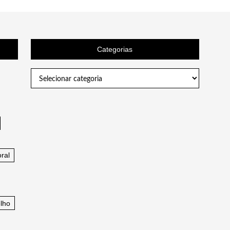
Categorias
Categorias
ral
lho