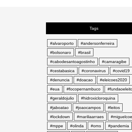
Tags
#alvaroporto
#andersonferreira
#bolsonaro
#brasil
#cabodesantoagostinho
#camaragibe
#cestabasica
#coronavirus
#covid19
#denuncia
#doacao
#eleicoes2020
#eua
#focopernambuco
#fundaoeleito
#geraldojulio
#hidroxicloroquina
#jaboatao
#joaocampos
#leitos
#lockdown
#mariliaarraes
#miguelcoe
#mppe
#olinda
#oms
#pandemia