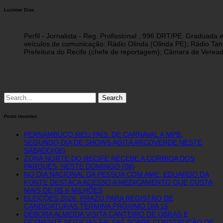
Luzimar Dias
Perfil - Jornalista - Reg. Profissional , 996 DRT/PE. Graduad
veículos de comunicação: Rádio Olinda (Olinda PE); Rádio Tam
Prefeitura do Recife (chefe de reportagem); Câmara de Vereado
Search
for:
Posts recentes
PERNAMBUCO MEU PAÍS: DE CARNAVAL A MPB,
SEGUNDO DIA DE SHOWS AGITA ARCOVERDE NESTE
SÁBADO(08)
ZONA NORTE DO RECIFE RECEBE A CORRIDA DOS
PARQUES, NESTE DOMINGO (08)
NO DIA NACIONAL DA PESSOA COM AME, EDUARDO DA
FONTE DESTACA ACESSO A MEDICAMENTO QUE CUSTA
MAIS DE R$ 6 MILHÕES
ELEIÇÕES 2026: PRAZO PARA REGISTRO DE
CANDIDATURAS TERMINA PRÓXIMO DIA 15
DÉBORA ALMEIDA VISITA CANTEIRO DE OBRAS E
DESMENTE NOTÍCIAS FALSAS SOBRE CONSTRUÇÃO DE