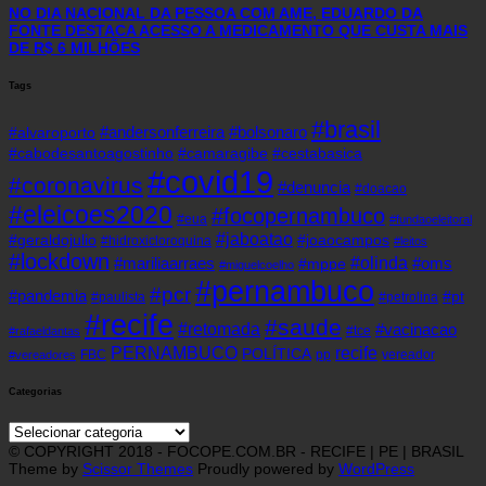
NO DIA NACIONAL DA PESSOA COM AME, EDUARDO DA
FONTE DESTACA ACESSO A MEDICAMENTO QUE CUSTA MAIS
DE R$ 6 MILHÕES
Tags
#brasil
#andersonferreira
#bolsonaro
#alvaroporto
#cabodesantoagostinho
#camaragibe
#cestabasica
#covid19
#coronavirus
#denuncia
#doacao
#eleicoes2020
#focopernambuco
#eua
#fundaoeleitoral
#jaboatao
#geraldojulio
#joaocampos
#hidroxicloroquina
#leitos
#lockdown
#olinda
#mariliaarraes
#oms
#mppe
#miguelcoelho
#pernambuco
#pcr
#pandemia
#pt
#paulista
#petrolina
#recife
#saude
#retomada
#vacinacao
#tce
#rafaeldantas
recife
PERNAMBUCO
POLÍTICA
FBC
pp
vereador
#vereadores
Categorias
Categorias
© COPYRIGHT 2018 - FOCOPE.COM.BR - RECIFE | PE | BRASIL
Theme by
Scissor Themes
Proudly powered by
WordPress