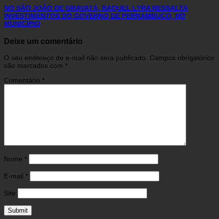
NO SÃO JOÃO DE GRAVATÁ, RAQUEL LYRA RESSALTA
INVESTIMENTOS DO GOVERNO DE PERNAMBUCO, NO
MUNICÍPIO
Deixe um comentário
O seu endereço de e-mail não será publicado.
Campos obrigatórios
são marcados com
*
Comentário
*
Nome
*
E-mail
*
Site