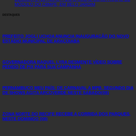
MÓDULO DO CBMPE, EM BELO JARDIM
DESTAQUES
PREFEITO JOGLI UCHOA ANUNCIA INAUGURAÇÃO DO NOVO
ESTÁDIO MUNICIPAL DE ARAÇOIABA
GOVERNADORA RAQUEL LYRA DESMENTE VÍDEO SOBRE
PEDIDO DE PIX PARA SUA CAMPANHA
PERNAMBUCO MEU PAÍS: DE CARNAVAL A MPB, SEGUNDO DIA
DE SHOWS AGITA ARCOVERDE NESTE SÁBADO(08)
ZONA NORTE DO RECIFE RECEBE A CORRIDA DOS PARQUES,
NESTE DOMINGO (08)