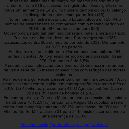
mortas no último mês de março. No mesmo período do ano
anterior, foram 316 assassinatos registrados. Isso significa que
houve um aumento de 14,2% no número de homicídios. O balanço
foi divulgado na noite desta quarta-feira (15).
No primeiro trimestre deste ano, o Estado elevou em 10,4% o
número de assassinatos se comparado com o mesmo período de
2019. (de 897 mortes saltou para 990).
Governo do Estado também não conseguiu bater a meta do Pacto
Pela Vida em Janeiro deste ano. Foram registrados 335
assassinatos contra 305 no mesmo período de 2019. Um aumento
de 9,8% no período.
Em fevereiro, não foi diferente. Pernambuco contabilizou 294
mortes violentas. Já no mesmo período do ano passado, foram
276. O aumento é de 6,5%.
A sequência com elevação dos números da violência interrompeu
de vez a série de 25 meses consecutivos com redução das mortes
violentas.
No mês de março, Recife apresentou uma mínima queda de 4,65%
crimes violentos contra a vida, em contraposição ao terceiro mês de
2019. De 43 vítimas, passou para 41. O Agreste também. Caiu de
92 para 89 casos de homicídios (-3,26%).
Em contrapartida, a Zona da Mata apresentou crescimento, saindo
de 51 para 78 (52,94%), enquanto a Região Metropolitana (sem
contar com a capital) aumentou 20,2%, pois passou de 99 para 119
vítimas. No Sertão, a alta de 31 para 34 homicídios corresponde a
uma diferença de 9,68%.
#pactopelavida
#pernambuco
#sdspe
#violencia