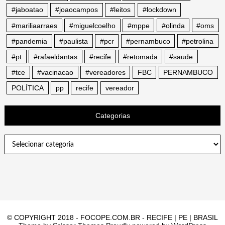
#jaboatao
#joaocampos
#leitos
#lockdown
#mariliaarraes
#miguelcoelho
#mppe
#olinda
#oms
#pandemia
#paulista
#pcr
#pernambuco
#petrolina
#pt
#rafaeldantas
#recife
#retomada
#saude
#tce
#vacinacao
#vereadores
FBC
PERNAMBUCO
POLÍTICA
pp
recife
vereador
Categorias
Categorias
© COPYRIGHT 2018 - FOCOPE.COM.BR - RECIFE | PE | BRASIL