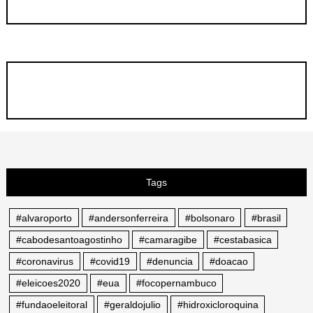
Tags
#alvaroporto
#andersonferreira
#bolsonaro
#brasil
#cabodesantoagostinho
#camaragibe
#cestabasica
#coronavirus
#covid19
#denuncia
#doacao
#eleicoes2020
#eua
#focopernambuco
#fundaoeleitoral
#geraldojulio
#hidroxicloroquina