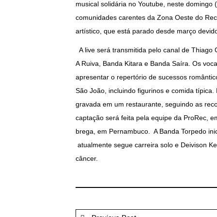
musical solidária no Youtube, neste domingo 
comunidades carentes da Zona Oeste do Reci
artístico, que está parado desde março devid
A live será transmitida pelo canal de Thiago
A Ruiva, Banda Kitara e Banda Saíra. Os vocal
apresentar o repertório de sucessos românt
São João, incluindo figurinos e comida típica.
gravada em um restaurante, seguindo as re
captação será feita pela equipe da ProRec, e
brega, em Pernambuco. A Banda Torpedo inici
atualmente segue carreira solo e Deivison K
câncer.