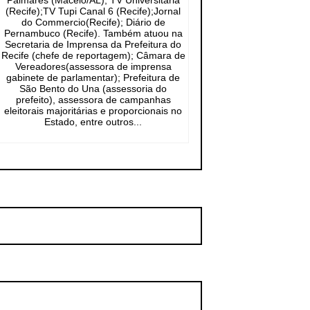
Palmares (Maceió/AL); TV Universitária
(Recife);TV Tupi Canal 6 (Recife);Jornal
do Commercio(Recife); Diário de
Pernambuco (Recife). Também atuou na
Secretaria de Imprensa da Prefeitura do
Recife (chefe de reportagem); Câmara de
Vereadores(assessora de imprensa
gabinete de parlamentar); Prefeitura de
São Bento do Una (assessoria do
prefeito), assessora de campanhas
eleitorais majoritárias e proporcionais no
Estado, entre outros...