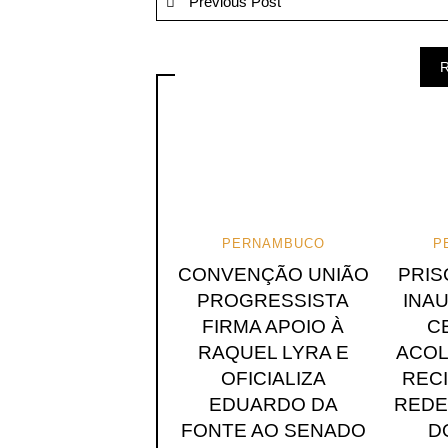
Previous Post
R
PERNAMBUCO
P
CONVENÇÃO UNIÃO
PRIS
PROGRESSISTA
INA
FIRMA APOIO À
C
RAQUEL LYRA E
ACOL
OFICIALIZA
RECI
EDUARDO DA
REDE
FONTE AO SENADO
D