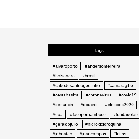
Tags
#alvaroporto
#andersonferreira
#bolsonaro
#brasil
#cabodesantoagostinho
#camaragibe
#cestabasica
#coronavirus
#covid19
#denuncia
#doacao
#eleicoes2020
#eua
#focopernambuco
#fundaoeleito
#geraldojulio
#hidroxicloroquina
#jaboatao
#joaocampos
#leitos