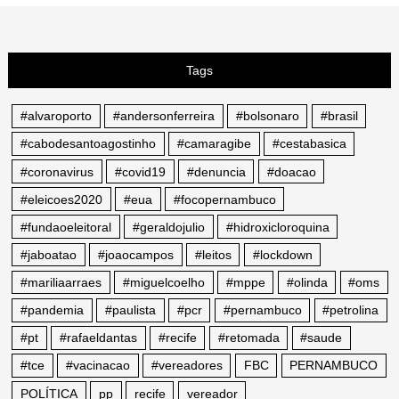
Tags
#alvaroporto
#andersonferreira
#bolsonaro
#brasil
#cabodesantoagostinho
#camaragibe
#cestabasica
#coronavirus
#covid19
#denuncia
#doacao
#eleicoes2020
#eua
#focopernambuco
#fundaoeleitoral
#geraldojulio
#hidroxicloroquina
#jaboatao
#joaocampos
#leitos
#lockdown
#mariliaarraes
#miguelcoelho
#mppe
#olinda
#oms
#pandemia
#paulista
#pcr
#pernambuco
#petrolina
#pt
#rafaeldantas
#recife
#retomada
#saude
#tce
#vacinacao
#vereadores
FBC
PERNAMBUCO
POLÍTICA
pp
recife
vereador