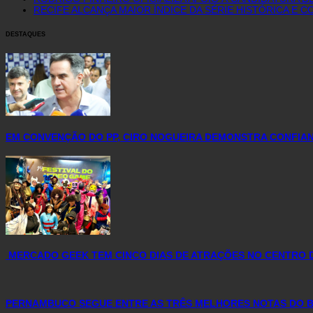
RECIFE ALCANÇA MAIOR ÍNDICE DA SÉRIE HISTÓRICA E
DESTAQUES
EM CONVENÇÃO DO PP, CIRO NOGUEIRA DEMONSTRA CONFIAN
MERCADO GEEK TEM CINCO DIAS DE ATRAÇÕES NO CENTRO
PERNAMBUCO SEGUE ENTRE AS TRÊS MELHORES NOTAS DO BR