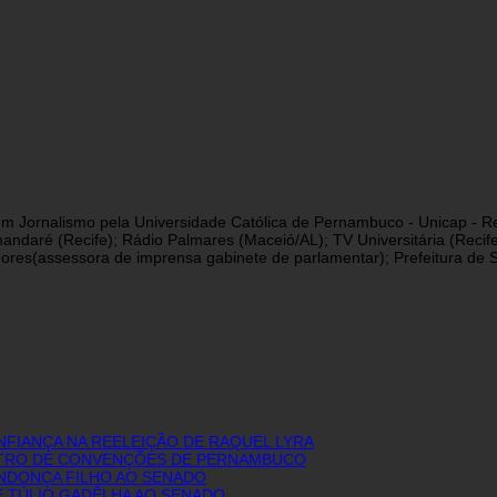
a em Jornalismo pela Universidade Católica de Pernambuco - Unicap - Re
andaré (Recife); Rádio Palmares (Maceió/AL); TV Universitária (Reci
res(assessora de imprensa gabinete de parlamentar); Prefeitura de São
FIANÇA NA REELEIÇÃO DE RAQUEL LYRA
NTRO DE CONVENÇÕES DE PERNAMBUCO
ENDONÇA FILHO AO SENADO
E TÚLIO GADÊLHA AO SENADO