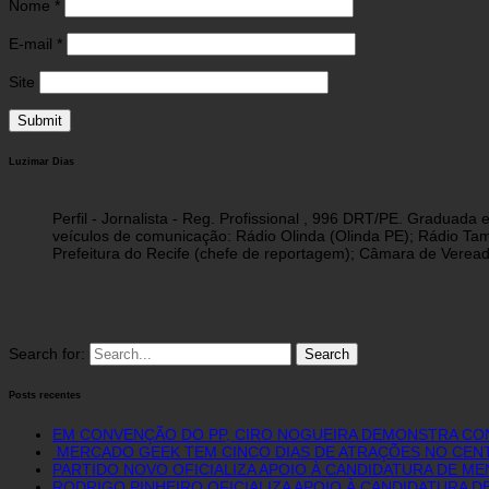
Nome
*
E-mail
*
Site
Luzimar Dias
Perfil - Jornalista - Reg. Profissional , 996 DRT/PE. Graduad
veículos de comunicação: Rádio Olinda (Olinda PE); Rádio Tam
Prefeitura do Recife (chefe de reportagem); Câmara de Vereado
Search for:
Posts recentes
EM CONVENÇÃO DO PP, CIRO NOGUEIRA DEMONSTRA CON
MERCADO GEEK TEM CINCO DIAS DE ATRAÇÕES NO CE
PARTIDO NOVO OFICIALIZA APOIO À CANDIDATURA DE M
RODRIGO PINHEIRO OFICIALIZA APOIO À CANDIDATURA D