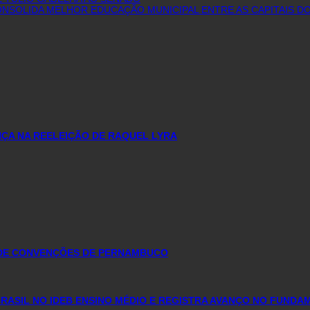
 CONSOLIDA MELHOR EDUCAÇÃO MUNICIPAL ENTRE AS CAPITAIS 
ÇA NA REELEIÇÃO DE RAQUEL LYRA
 DE CONVENÇÕES DE PERNAMBUCO
ASIL NO IDEB ENSINO MÉDIO E REGISTRA AVANÇO NO FUNDA