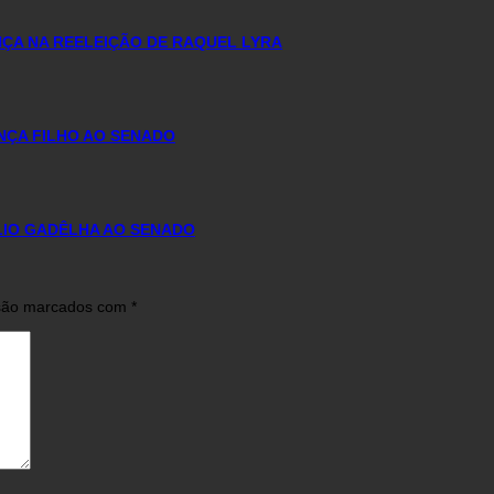
ÇA NA REELEIÇÃO DE RAQUEL LYRA
NÇA FILHO AO SENADO
ÚLIO GADÊLHA AO SENADO
 são marcados com
*