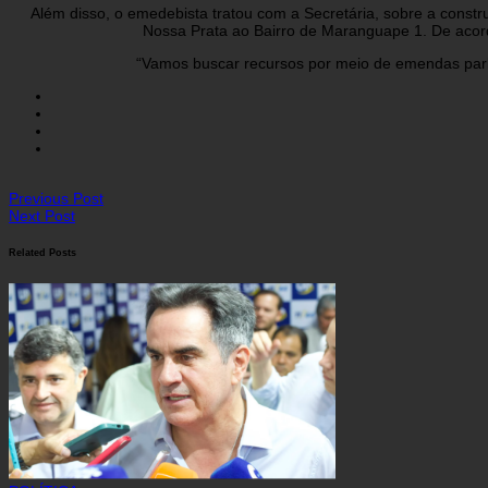
Além disso, o emedebista tratou com a Secretária, sobre a const
Nossa Prata ao Bairro de Maranguape 1. De acordo
“Vamos buscar recursos por meio de emendas parl
Previous Post
Next Post
Related Posts