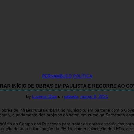
PERNAMBUCO
POLÍTICA
RAR INÍCIO DE OBRAS EM PAULISTA E RECORRE AO G
By
Luzimar Dias
on
sábado, março 6, 2021
as obras de infraestrutura urbana no município, em parceria com o Gove
auta, o andamento dos projetos do setor, em curso na Secretaria est
cio do Campo das Princesas para tratar de obras estratégicas para a
ficação de toda a iluminação da PE-15, com a colocação de LEDs, a re