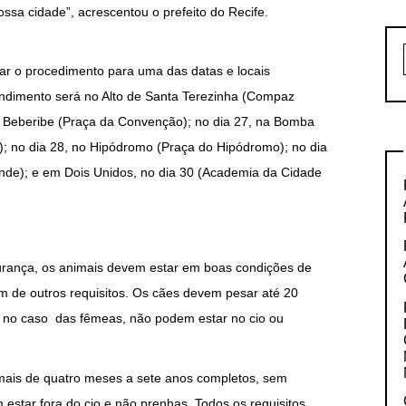
sa cidade”, acrescentou o prefeito do Recife.
ar o procedimento para uma das datas e locais
endimento será no Alto de Santa Terezinha (Compaz
Beberibe (Praça da Convenção); no dia 27, na Bomba
; no dia 28, no Hipódromo (Praça do Hipódromo); no dia
e); e em Dois Unidos, no dia 30 (Academia da Cidade
urança, os animais devem estar em boas condições de
m de outros requisitos. Os cães devem pesar até 20
e, no caso das fêmeas, não podem estar no cio ou
imais de quatro meses a sete anos completos, sem
 estar fora do cio e não prenhas. Todos os requisitos