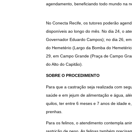
agendamento, beneficiando todo mundo na nos
No Conecta Recife, os tutores poderão agend
disponíveis ao longo do mês. No dia 24, o at
Governador Eduardo Campos); no dia 26, em 
do Hemetério (Largo da Bomba do Hemetério)
29, em Campo Grande (Praça de Campo Grand
do Alto do Capitão).
SOBRE O PROCEDIMENTO
Para que a castração seja realizada com seg
saúde e em jejum de alimentação e água, alé
quilos, ter entre 6 meses e 7 anos de idade 
prenhas.
Para os felinos, o atendimento contempla an
restrição de peso. As felinas também precisam