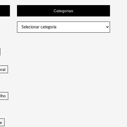
Categorias
Categorias
ral
lho
fe