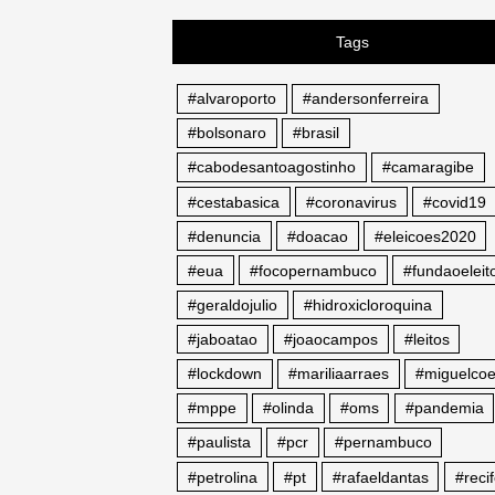
Tags
#alvaroporto
#andersonferreira
#bolsonaro
#brasil
#cabodesantoagostinho
#camaragibe
#cestabasica
#coronavirus
#covid19
#denuncia
#doacao
#eleicoes2020
#eua
#focopernambuco
#fundaoeleito
#geraldojulio
#hidroxicloroquina
#jaboatao
#joaocampos
#leitos
#lockdown
#mariliaarraes
#miguelcoe
#mppe
#olinda
#oms
#pandemia
#paulista
#pcr
#pernambuco
#petrolina
#pt
#rafaeldantas
#reci