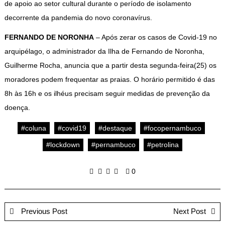
de apoio ao setor cultural durante o período de isolamento
decorrente da pandemia do novo coronavírus.
FERNANDO DE
NORONHA
– Após zerar os casos de Covid-19 no
arquipélago, o administrador da Ilha de Fernando de Noronha,
Guilherme Rocha, anuncia que a partir desta segunda-feira(25) os
moradores podem frequentar as praias. O horário permitido é das
8h às 16h e os ilhéus precisam seguir medidas de prevenção da
doença.
#coluna
#covid19
#destaque
#focopernambuco
#lockdown
#pernambuco
#petrolina
0
Previous Post
Next Post