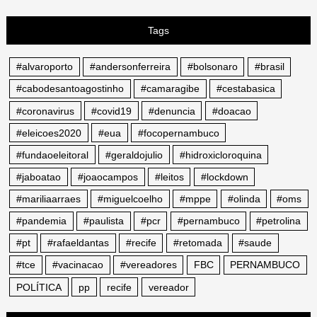
Tags
#alvaroporto
#andersonferreira
#bolsonaro
#brasil
#cabodesantoagostinho
#camaragibe
#cestabasica
#coronavirus
#covid19
#denuncia
#doacao
#eleicoes2020
#eua
#focopernambuco
#fundaoeleitoral
#geraldojulio
#hidroxicloroquina
#jaboatao
#joaocampos
#leitos
#lockdown
#mariliaarraes
#miguelcoelho
#mppe
#olinda
#oms
#pandemia
#paulista
#pcr
#pernambuco
#petrolina
#pt
#rafaeldantas
#recife
#retomada
#saude
#tce
#vacinacao
#vereadores
FBC
PERNAMBUCO
POLÍTICA
pp
recife
vereador