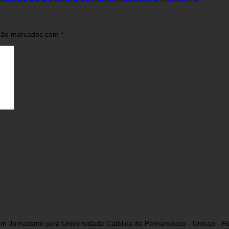
 são marcados com
*
a em Jornalismo pela Universidade Católica de Pernambuco - Unicap - Re