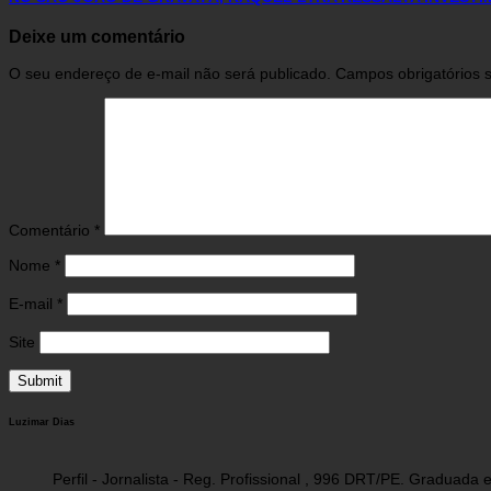
Deixe um comentário
O seu endereço de e-mail não será publicado.
Campos obrigatórios
Comentário
*
Nome
*
E-mail
*
Site
Luzimar Dias
Perfil - Jornalista - Reg. Profissional , 996 DRT/PE. Graduad