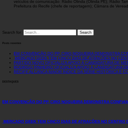
veículos de comunicação: Rádio Olinda (Olinda PE); Rádio Tam
Prefeitura do Recife (chefe de reportagem); Câmara de Vereado
Search for:
Posts recentes
EM CONVENÇÃO DO PP, CIRO NOGUEIRA DEMONSTRA CON
MERCADO GEEK TEM CINCO DIAS DE ATRAÇÕES NO CE
PARTIDO NOVO OFICIALIZA APOIO À CANDIDATURA DE M
RODRIGO PINHEIRO OFICIALIZA APOIO À CANDIDATURA D
RECIFE ALCANÇA MAIOR ÍNDICE DA SÉRIE HISTÓRICA E
DESTAQUES
EM CONVENÇÃO DO PP, CIRO NOGUEIRA DEMONSTRA CONFIAN
MERCADO GEEK TEM CINCO DIAS DE ATRAÇÕES NO CENTRO