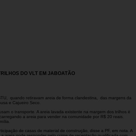
RILHOS DO VLT EM JABOATÃO
TU, quando retiravam areia de forma clandestina, das margens da
ousa e Cajueiro Seco.
am o transporte. A areia lavada existente na margem dos trilhos é
carregando a areia para vender na comunidade por R$ 20 reais.
mília.
rticipação de casas de material de construção, disse a PF, em nota. A
 a areia pode responder pelo crime de receptação qualificada com