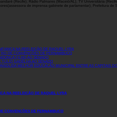
andaré (Recife); Rádio Palmares (Maceió/AL); TV Universitária (Reci
res(assessora de imprensa gabinete de parlamentar); Prefeitura de São
FIANÇA NA REELEIÇÃO DE RAQUEL LYRA
NTRO DE CONVENÇÕES DE PERNAMBUCO
ENDONÇA FILHO AO SENADO
E TÚLIO GADÊLHA AO SENADO
 CONSOLIDA MELHOR EDUCAÇÃO MUNICIPAL ENTRE AS CAPITAIS 
ÇA NA REELEIÇÃO DE RAQUEL LYRA
 DE CONVENÇÕES DE PERNAMBUCO