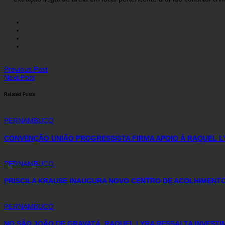
Previous Post
Next Post
Related Posts
PERNAMBUCO
CONVENÇÃO UNIÃO PROGRESSISTA FIRMA APOIO À RAQUEL L
PERNAMBUCO
PRISCILA KRAUSE INAUGURA NOVO CENTRO DE ACOLHIMENTO 
PERNAMBUCO
NO SÃO JOÃO DE GRAVATÁ, RAQUEL LYRA RESSALTA INVEST