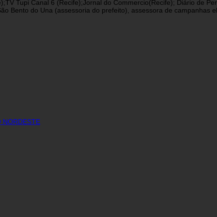
fe);TV Tupi Canal 6 (Recife);Jornal do Commercio(Recife); Diário de 
 Bento do Una (assessoria do prefeito), assessora de campanhas eleit
DO NORDESTE