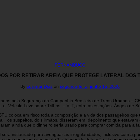
PERNAMBUCO
OS POR RETIRAR AREIA QUE PROTEGE LATERAL DOS T
By
Luzimar Dias
on
segunda-feira, junho 15, 2020
ados pela Segurança da Companhia Brasileira de Trens Urbanos – CB
ta o Veículo Leve sobre Trilhos – VLT, entre as estações Ângelo de S
 coloca em risco toda a composição e a vida dos passageiros que us
al, os suspeitos, dois irmãos, disseram em depoimento que estavam 
caram ainda que o dinheiro seria usado para comprar comida para a fa
 será instaurado para averiguar as irregularidades, inclusive com a pa
 crime com penas que variam de 1 a 5 anos de detenção. Já quem compra