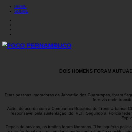
HOME
SOBRE
DOIS HOMENS FORAM AUTUAD
Duas pessoas moradoras de Jaboatão dos Guararapes, foram flagr
ferrovia onde transi
Ação, de acordo com a Companhia Brasileira de Trens Urbanos-CBTU
responsável pela sustentação do VLT. Segundo a Polícia feder
Expli
Depois de ouvidos, os irmãos foram liberados. “Um inquérito policial
extração ilegal de areia em local pertencente à união constitui