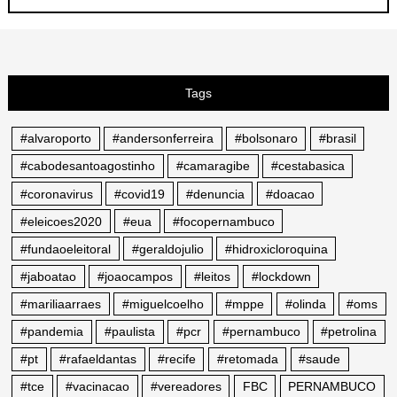
Tags
#alvaroporto
#andersonferreira
#bolsonaro
#brasil
#cabodesantoagostinho
#camaragibe
#cestabasica
#coronavirus
#covid19
#denuncia
#doacao
#eleicoes2020
#eua
#focopernambuco
#fundaoeleitoral
#geraldojulio
#hidroxicloroquina
#jaboatao
#joaocampos
#leitos
#lockdown
#mariliaarraes
#miguelcoelho
#mppe
#olinda
#oms
#pandemia
#paulista
#pcr
#pernambuco
#petrolina
#pt
#rafaeldantas
#recife
#retomada
#saude
#tce
#vacinacao
#vereadores
FBC
PERNAMBUCO