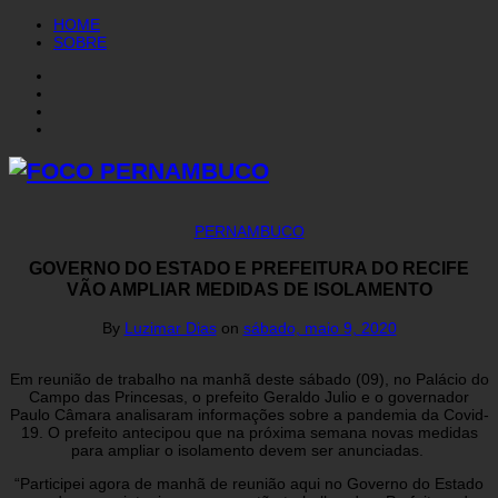
HOME
SOBRE
PERNAMBUCO
GOVERNO DO ESTADO E PREFEITURA DO RECIFE
VÃO AMPLIAR MEDIDAS DE ISOLAMENTO
By
Luzimar Dias
on
sábado, maio 9, 2020
Em reunião de trabalho na manhã deste sábado (09), no Palácio do
Campo das Princesas, o prefeito Geraldo Julio e o governador
Paulo Câmara analisaram informações sobre a pandemia da Covid-
19. O prefeito antecipou que na próxima semana novas medidas
para ampliar o isolamento devem ser anunciadas.
“Participei agora de manhã de reunião aqui no Governo do Estado