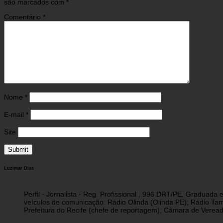
são marcados com
*
Comentário
*
Nome
*
E-mail
*
Site
Luzimar Dias
Perfil - Jornalista - Reg. Profissional , 996 DRT/PE. Graduad
veículos de comunicação: Rádio Olinda (Olinda PE); Rádio Tam
Prefeitura do Recife (chefe de reportagem); Câmara de Vereado