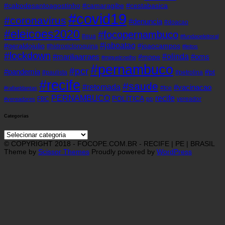
#cabodesantoagostinho
#camaragibe
#cestabasica
#covid19
#coronavirus
#denuncia
#doacao
#eleicoes2020
#focopernambuco
#eua
#fundaoeleitoral
#jaboatao
#geraldojulio
#joaocampos
#hidroxicloroquina
#leitos
#lockdown
#olinda
#mariliaarraes
#oms
#mppe
#miguelcoelho
#pernambuco
#pcr
#pandemia
#pt
#paulista
#petrolina
#recife
#saude
#retomada
#vacinacao
#tce
#rafaeldantas
recife
PERNAMBUCO
POLÍTICA
FBC
pp
vereador
#vereadores
Categorias
Categorias
© COPYRIGHT 2018 - FOCOPE.COM.BR - RECIFE | PE | BRASIL
Theme by
Scissor Themes
Proudly powered by
WordPress