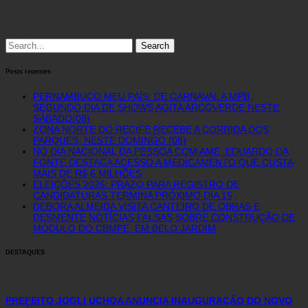
Search
for:
Posts recentes
PERNAMBUCO MEU PAÍS: DE CARNAVAL A MPB,
SEGUNDO DIA DE SHOWS AGITA ARCOVERDE NESTE
SÁBADO(08)
ZONA NORTE DO RECIFE RECEBE A CORRIDA DOS
PARQUES, NESTE DOMINGO (08)
NO DIA NACIONAL DA PESSOA COM AME, EDUARDO DA
FONTE DESTACA ACESSO A MEDICAMENTO QUE CUSTA
MAIS DE R$ 6 MILHÕES
ELEIÇÕES 2026: PRAZO PARA REGISTRO DE
CANDIDATURAS TERMINA PRÓXIMO DIA 15
DÉBORA ALMEIDA VISITA CANTEIRO DE OBRAS E
DESMENTE NOTÍCIAS FALSAS SOBRE CONSTRUÇÃO DE
MÓDULO DO CBMPE, EM BELO JARDIM
DESTAQUES
PREFEITO JOGLI UCHOA ANUNCIA INAUGURAÇÃO DO NOVO