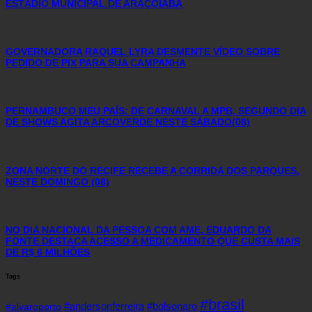
ESTÁDIO MUNICIPAL DE ARAÇOIABA
GOVERNADORA RAQUEL LYRA DESMENTE VÍDEO SOBRE
PEDIDO DE PIX PARA SUA CAMPANHA
PERNAMBUCO MEU PAÍS: DE CARNAVAL A MPB, SEGUNDO DIA
DE SHOWS AGITA ARCOVERDE NESTE SÁBADO(08)
ZONA NORTE DO RECIFE RECEBE A CORRIDA DOS PARQUES,
NESTE DOMINGO (08)
NO DIA NACIONAL DA PESSOA COM AME, EDUARDO DA
FONTE DESTACA ACESSO A MEDICAMENTO QUE CUSTA MAIS
DE R$ 6 MILHÕES
Tags
#brasil
#andersonferreira
#bolsonaro
#alvaroporto