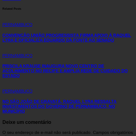
Related Posts
PERNAMBUCO
CONVENÇÃO UNIÃO PROGRESSISTA FIRMA APOIO À RAQUEL
LYRA E OFICIALIZA EDUARDO DA FONTE AO SENADO
PERNAMBUCO
PRISCILA KRAUSE INAUGURA NOVO CENTRO DE
ACOLHIMENTO NO RECIFE E AMPLIA REDE DE CUIDADO DO
ESTADO
PERNAMBUCO
NO SÃO JOÃO DE GRAVATÁ, RAQUEL LYRA RESSALTA
INVESTIMENTOS DO GOVERNO DE PERNAMBUCO, NO
MUNICÍPIO
Deixe um comentário
O seu endereço de e-mail não será publicado.
Campos obrigatórios