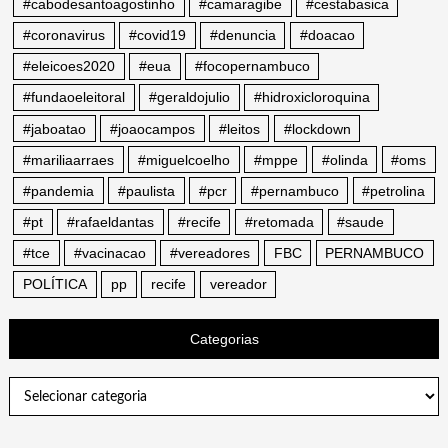
#cabodesantoagostinho
#camaragibe
#cestabasica
#coronavirus
#covid19
#denuncia
#doacao
#eleicoes2020
#eua
#focopernambuco
#fundaoeleitoral
#geraldojulio
#hidroxicloroquina
#jaboatao
#joaocampos
#leitos
#lockdown
#mariliaarraes
#miguelcoelho
#mppe
#olinda
#oms
#pandemia
#paulista
#pcr
#pernambuco
#petrolina
#pt
#rafaeldantas
#recife
#retomada
#saude
#tce
#vacinacao
#vereadores
FBC
PERNAMBUCO
POLÍTICA
pp
recife
vereador
Categorias
Categorias