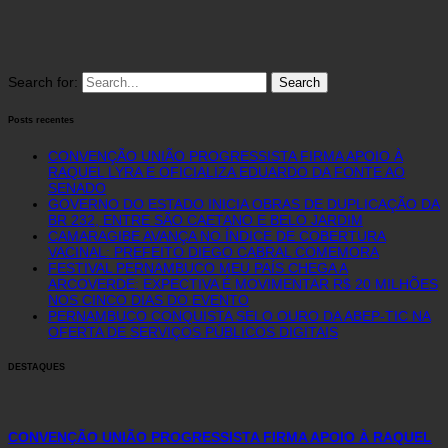
Search for:
Posts recentes
CONVENÇÃO UNIÃO PROGRESSISTA FIRMA APOIO À
RAQUEL LYRA E OFICIALIZA EDUARDO DA FONTE AO
SENADO
GOVERNO DO ESTADO INICIA OBRAS DE DUPLICAÇÃO DA
BR 232, ENTRE SÃO CAETANO E BELO JARDIM
CAMARAGIBE AVANÇA NO ÍNDICE DE COBERTURA
VACINAL: PREFEITO DIEGO CABRAL COMEMORA
FESTIVAL PERNAMBUCO MEU PAÍS CHEGA A
ARCOVERDE: EXPECTIVA É MOVIMENTAR R$ 20 MILHÕES
NOS CINCO DIAS DO EVENTO
PERNAMBUCO CONQUISTA SELO OURO DA ABEP-TIC NA
OFERTA DE SERVIÇOS PÚBLICOS DIGITAIS
DESTAQUES
CONVENÇÃO UNIÃO PROGRESSISTA FIRMA APOIO À RAQUEL