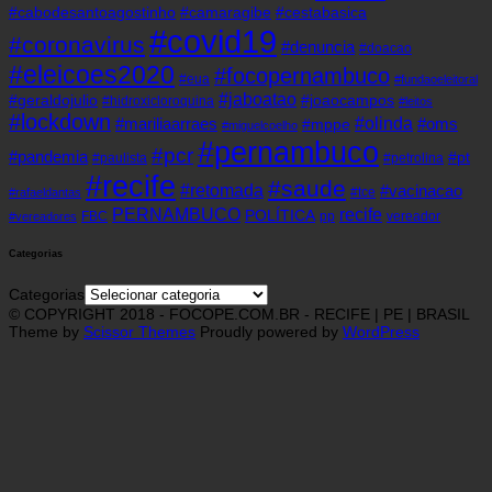
#cabodesantoagostinho
#camaragibe
#cestabasica
#covid19
#coronavirus
#denuncia
#doacao
#eleicoes2020
#focopernambuco
#eua
#fundaoeleitoral
#jaboatao
#geraldojulio
#joaocampos
#hidroxicloroquina
#leitos
#lockdown
#olinda
#mariliaarraes
#oms
#mppe
#miguelcoelho
#pernambuco
#pcr
#pandemia
#pt
#paulista
#petrolina
#recife
#saude
#retomada
#vacinacao
#tce
#rafaeldantas
recife
PERNAMBUCO
POLÍTICA
FBC
pp
vereador
#vereadores
Categorias
Categorias
© COPYRIGHT 2018 - FOCOPE.COM.BR - RECIFE | PE | BRASIL
Theme by
Scissor Themes
Proudly powered by
WordPress