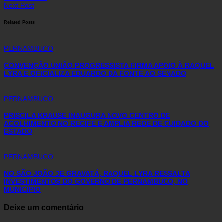
Next Post
Related Posts
PERNAMBUCO
CONVENÇÃO UNIÃO PROGRESSISTA FIRMA APOIO À RAQUEL
LYRA E OFICIALIZA EDUARDO DA FONTE AO SENADO
PERNAMBUCO
PRISCILA KRAUSE INAUGURA NOVO CENTRO DE
ACOLHIMENTO NO RECIFE E AMPLIA REDE DE CUIDADO DO
ESTADO
PERNAMBUCO
NO SÃO JOÃO DE GRAVATÁ, RAQUEL LYRA RESSALTA
INVESTIMENTOS DO GOVERNO DE PERNAMBUCO, NO
MUNICÍPIO
Deixe um comentário