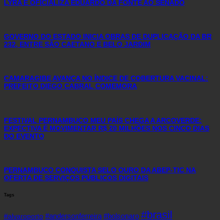
LYRA E OFICIALIZA EDUARDO DA FONTE AO SENADO
GOVERNO DO ESTADO INICIA OBRAS DE DUPLICAÇÃO DA BR
232, ENTRE SÃO CAETANO E BELO JARDIM
CAMARAGIBE AVANÇA NO ÍNDICE DE COBERTURA VACINAL:
PREFEITO DIEGO CABRAL COMEMORA
FESTIVAL PERNAMBUCO MEU PAÍS CHEGA A ARCOVERDE:
EXPECTIVA É MOVIMENTAR R$ 20 MILHÕES NOS CINCO DIAS
DO EVENTO
PERNAMBUCO CONQUISTA SELO OURO DA ABEP-TIC NA
OFERTA DE SERVIÇOS PÚBLICOS DIGITAIS
Tags
#brasil
#andersonferreira
#bolsonaro
#alvaroporto