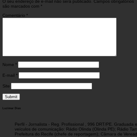
O seu endereço de e-mail não será publicado.
Campos obrigatórios
são marcados com
*
Comentário
*
Nome
*
E-mail
*
Site
Luzimar Dias
Perfil - Jornalista - Reg. Profissional , 996 DRT/PE. Graduad
veículos de comunicação: Rádio Olinda (Olinda PE); Rádio Tam
Prefeitura do Recife (chefe de reportagem); Câmara de Vereado