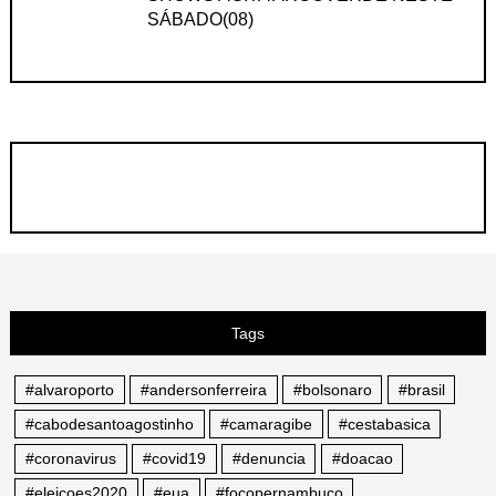
SÁBADO(08)
Tags
#alvaroporto
#andersonferreira
#bolsonaro
#brasil
#cabodesantoagostinho
#camaragibe
#cestabasica
#coronavirus
#covid19
#denuncia
#doacao
#eleicoes2020
#eua
#focopernambuco