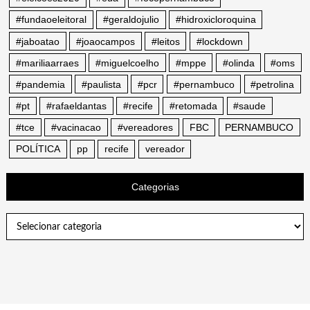
#fundaoeleitoral
#geraldojulio
#hidroxicloroquina
#jaboatao
#joaocampos
#leitos
#lockdown
#mariliaarraes
#miguelcoelho
#mppe
#olinda
#oms
#pandemia
#paulista
#pcr
#pernambuco
#petrolina
#pt
#rafaeldantas
#recife
#retomada
#saude
#tce
#vacinacao
#vereadores
FBC
PERNAMBUCO
POLÍTICA
pp
recife
vereador
Categorias
Categorias