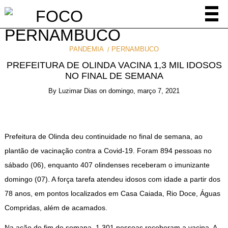
PANDEMIA
PERNAMBUCO
PREFEITURA DE OLINDA VACINA 1,3 MIL IDOSOS
NO FINAL DE SEMANA
By
Luzimar Dias
on
domingo, março 7, 2021
Prefeitura de Olinda deu continuidade no final de semana, ao
plantão de vacinação contra a Covid-19. Foram 894 pessoas no
sábado (06), enquanto 407 olindenses receberam o imunizante
domingo (07). A força tarefa atendeu idosos com idade a partir dos
78 anos, em pontos localizados em Casa Caiada, Rio Doce, Águas
Compridas, além de acamados.
Na ação do fim de semana, 1.301 pessoas receberam a vacina. A