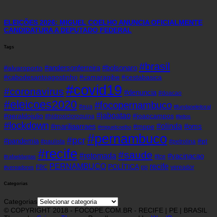
ELEIÇÕES 2026: MIGUEL COELHO ANUNCIA OFICIALMENTE
CANDIDATURA A DEPUTADO FEDERAL
Tags
#brasil
#andersonferreira
#bolsonaro
#alvaroporto
#cabodesantoagostinho
#camaragibe
#cestabasica
#covid19
#coronavirus
#denuncia
#doacao
#eleicoes2020
#focopernambuco
#eua
#fundaoeleitoral
#jaboatao
#geraldojulio
#joaocampos
#hidroxicloroquina
#leitos
#lockdown
#olinda
#mariliaarraes
#oms
#mppe
#miguelcoelho
#pernambuco
#pcr
#pandemia
#pt
#paulista
#petrolina
#recife
#saude
#retomada
#vacinacao
#tce
#rafaeldantas
recife
PERNAMBUCO
POLÍTICA
FBC
pp
vereador
#vereadores
Categorias
Categorias
© COPYRIGHT 2018 - FOCOPE.COM.BR - RECIFE | PE | BRASIL