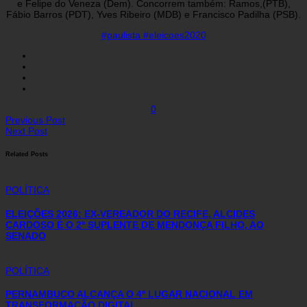
e Felipe do Veneza (Dem). Concorrem também: Ramos,(PTB),
Fábio Barros (PDT), Yves Ribeiro (MDB) e Francisco Padilha (PSB).
#paulista #eleicoes2020
0
Previous Post
Next Post
Related Posts
POLÍTICA
ELEIÇÕES 2026: EX-VEREADOR DO RECIFE, ALCIDES
CARDOSO É O 2º SUPLENTE DE MENDONÇA FILHO, AO
SENADO
POLÍTICA
PERNAMBUCO ALCANÇA O 4º LUGAR NACIONAL EM
TRANSFORMAÇÃO DIGITAL