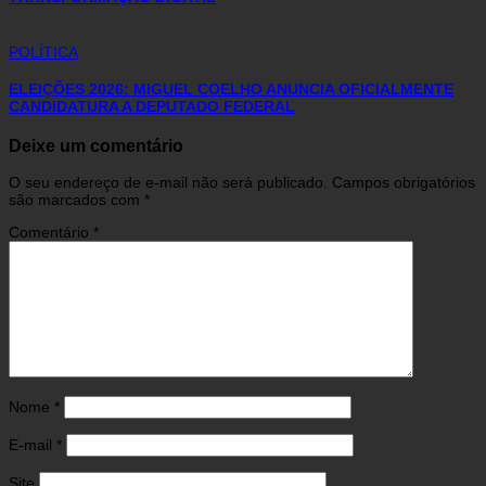
POLÍTICA
ELEIÇÕES 2026: MIGUEL COELHO ANUNCIA OFICIALMENTE
CANDIDATURA A DEPUTADO FEDERAL
Deixe um comentário
O seu endereço de e-mail não será publicado.
Campos obrigatórios
são marcados com
*
Comentário
*
Nome
*
E-mail
*
Site