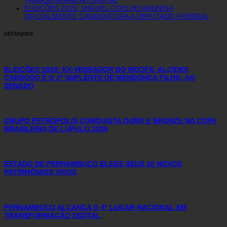
ELEIÇÕES 2026: MIGUEL COELHO ANUNCIA
OFICIALMENTE CANDIDATURA A DEPUTADO FEDERAL
DESTAQUES
ELEIÇÕES 2026: EX-VEREADOR DO RECIFE, ALCIDES
CARDOSO É O 2º SUPLENTE DE MENDONÇA FILHO, AO
SENADO
GRUPO PETRÓPOLIS CONQUISTA OURO E BRONZE NA COPA
BRASILEIRA DE LÚPULO 2026
ESTADO DE PERNAMBUCO ELEGE SEUS 10 NOVOS
PATRIMÔNIOS VIVOS
PERNAMBUCO ALCANÇA O 4º LUGAR NACIONAL EM
TRANSFORMAÇÃO DIGITAL