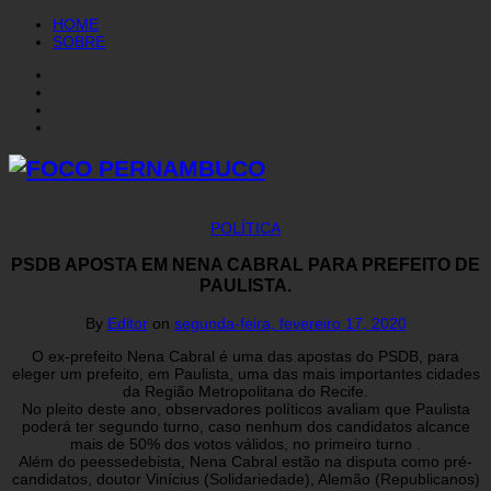
HOME
SOBRE
POLÍTICA
PSDB APOSTA EM NENA CABRAL PARA PREFEITO DE
PAULISTA.
By
Editor
on
segunda-feira, fevereiro 17, 2020
O ex-prefeito Nena Cabral é uma das apostas do PSDB, para
eleger um prefeito, em Paulista, uma das mais importantes cidades
da Região Metropolitana do Recife.
No pleito deste ano, observadores políticos avaliam que Paulista
poderá ter segundo turno, caso nenhum dos candidatos alcance
mais de 50% dos votos válidos, no primeiro turno .
Além do peessedebista, Nena Cabral estão na disputa como pré-
candidatos, doutor Vinícius (Solidariedade), Alemão (Republicanos)