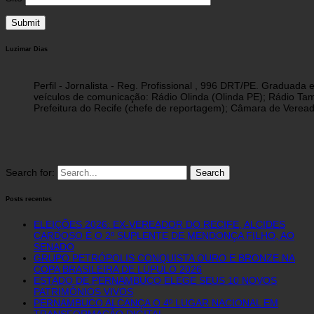
Luzimar Dias
Perfil - Jornalista - Reg. Profissional , 996 DRT/PE. Graduad
veículos de comunicação: Rádio Olinda (Olinda PE); Rádio Tam
Prefeitura do Recife (chefe de reportagem); Câmara de Vereado
Search for:
Posts recentes
ELEIÇÕES 2026: EX-VEREADOR DO RECIFE, ALCIDES
CARDOSO É O 2º SUPLENTE DE MENDONÇA FILHO, AO
SENADO
GRUPO PETRÓPOLIS CONQUISTA OURO E BRONZE NA
COPA BRASILEIRA DE LÚPULO 2026
ESTADO DE PERNAMBUCO ELEGE SEUS 10 NOVOS
PATRIMÔNIOS VIVOS
PERNAMBUCO ALCANÇA O 4º LUGAR NACIONAL EM
TRANSFORMAÇÃO DIGITAL