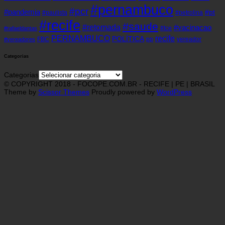
#pernambuco
#pcr
#pandemia
#pt
#paulista
#petrolina
#recife
#saude
#retomada
#vacinacao
#tce
#rafaeldantas
recife
PERNAMBUCO
POLÍTICA
FBC
pp
vereador
#vereadores
Categorias
Categorias
© COPYRIGHT 2018 - FOCOPE.COM.BR - RECIFE | PE | BRASIL
Theme by
Scissor Themes
Proudly powered by
WordPress