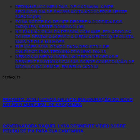
PERNAMBUCO MEU PAÍS: DE CARNAVAL A MPB,
SEGUNDO DIA DE SHOWS AGITA ARCOVERDE NESTE
SÁBADO(08)
ZONA NORTE DO RECIFE RECEBE A CORRIDA DOS
PARQUES, NESTE DOMINGO (08)
NO DIA NACIONAL DA PESSOA COM AME, EDUARDO DA
FONTE DESTACA ACESSO A MEDICAMENTO QUE CUSTA
MAIS DE R$ 6 MILHÕES
ELEIÇÕES 2026: PRAZO PARA REGISTRO DE
CANDIDATURAS TERMINA PRÓXIMO DIA 15
DÉBORA ALMEIDA VISITA CANTEIRO DE OBRAS E
DESMENTE NOTÍCIAS FALSAS SOBRE CONSTRUÇÃO DE
MÓDULO DO CBMPE, EM BELO JARDIM
DESTAQUES
PREFEITO JOGLI UCHOA ANUNCIA INAUGURAÇÃO DO NOVO
ESTÁDIO MUNICIPAL DE ARAÇOIABA
GOVERNADORA RAQUEL LYRA DESMENTE VÍDEO SOBRE
PEDIDO DE PIX PARA SUA CAMPANHA