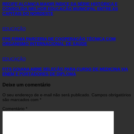
RECIFE ALCANÇA MAIOR ÍNDICE DA SÉRIE HISTÓRICA E
CONSOLIDA MELHOR EDUCAÇÃO MUNICIPAL ENTRE AS
CAPITAIS DO NORDESTE
EDUCAÇÃO
FPS FIRMA PARCERIA DE COOPERAÇÃO TÉCNICA COM
ORGANISMO INTERNACIONAL DE SAÚDE
EDUCAÇÃO
FITS GOIANA ABRE SELEÇÃO PARA CURSO DE MEDICINA VIA
ENEM E PORTADORES DE DIPLOMA
Deixe um comentário
O seu endereço de e-mail não será publicado.
Campos obrigatórios
são marcados com
*
Comentário
*