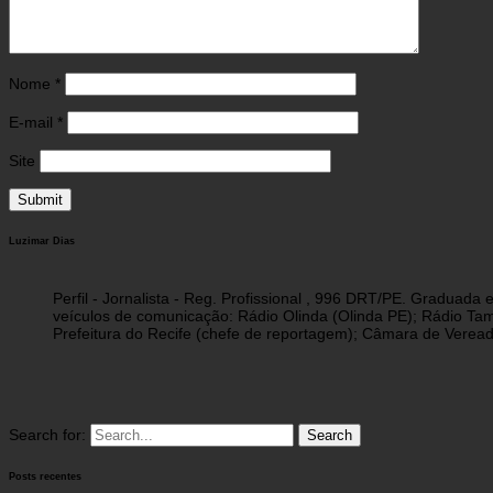
Nome
*
E-mail
*
Site
Luzimar Dias
Perfil - Jornalista - Reg. Profissional , 996 DRT/PE. Graduad
veículos de comunicação: Rádio Olinda (Olinda PE); Rádio Tam
Prefeitura do Recife (chefe de reportagem); Câmara de Vereado
Search for:
Posts recentes