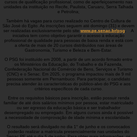
cursos de qualificação profissional, como de aperfeiçoamento nas
unidades da instituição no Recife, Paulista, Caruaru, Serra Talhada
e Petrolina;
Também há vagas para curso realizado no Centro de Cultura de
São José do Egito. As inscrições seguem até domingo (31) e devem
ser realizadas exclusivamente pelo site
www.pe.senac.br/psg
.
A
iniciativa tem como objetivo garantir o acesso à educação
profissional de qualidade para pessoas de baixa renda e está com
a oferta de mais de 20 cursos distribuídos nas áreas de
Gastronomia, Turismo e Beleza e Bem-Estar.
O PSG foi instituído em 2008, a partir de um acordo firmado entre
os Ministérios da Educação, do Trabalho e da Fazenda,
Confederação Nacional do Comércio de Bens, Serviços e Turismo
(CNC) e o Senac. Em 2025, o programa impactou mais de 9 mil
pessoas somente em Pernambuco. Para participar, o candidato
precisa atender às características do público-alvo do PSG e aos
critérios específicos de cada curso.
Entre os requisitos básicos para inscrição, estão possuir renda
familiar de até dois salários mínimos por pessoa, estar matriculado
ou ser egresso da educação básica e ser trabalhador
desempregado ou empregado. Em alguns cursos ainda é possível
a necessidade de comprovação de idade mínima e escolaridade.
O resultado será divulgado no dia 1° de junho e os convocados
poderão realizar a matrícula presencialmente nas unidades do
Senac PE até o dia 5 de junho. Para obter mais informações, os