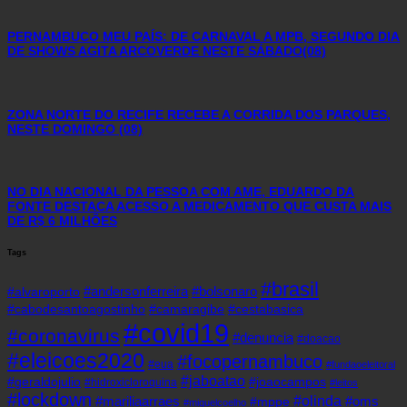
PERNAMBUCO MEU PAÍS: DE CARNAVAL A MPB, SEGUNDO DIA
DE SHOWS AGITA ARCOVERDE NESTE SÁBADO(08)
ZONA NORTE DO RECIFE RECEBE A CORRIDA DOS PARQUES,
NESTE DOMINGO (08)
NO DIA NACIONAL DA PESSOA COM AME, EDUARDO DA
FONTE DESTACA ACESSO A MEDICAMENTO QUE CUSTA MAIS
DE R$ 6 MILHÕES
Tags
#brasil
#andersonferreira
#bolsonaro
#alvaroporto
#cabodesantoagostinho
#camaragibe
#cestabasica
#covid19
#coronavirus
#denuncia
#doacao
#eleicoes2020
#focopernambuco
#eua
#fundaoeleitoral
#jaboatao
#geraldojulio
#joaocampos
#hidroxicloroquina
#leitos
#lockdown
#olinda
#mariliaarraes
#oms
#mppe
#miguelcoelho