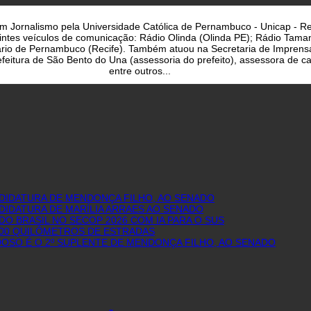
a em Jornalismo pela Universidade Católica de Pernambuco - Unicap - Re
uintes veículos de comunicação: Rádio Olinda (Olinda PE); Rádio Taman
iário de Pernambuco (Recife). Também atuou na Secretaria de Imprens
eitura de São Bento do Una (assessoria do prefeito), assessora de cam
entre outros...
NDIDATURA DE MENDONÇA FILHO, AO SENADO
DIDATURA DE MARÍLIA ARRAES AO SENADO
O BRASIL NO SECOP 2026 COM IA PARA O SUS
600 QUILÔMETROS DE ESTRADAS
DOSO É O 2º SUPLENTE DE MENDONÇA FILHO, AO SENADO