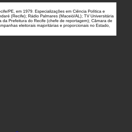
cife/PE, em 1979. Especializações em Ciência Política e
daré (Recife); Rádio Palmares (Maceió/AL); TV Universitária
a da Prefeitura do Recife (chefe de reportagem); Câmara de
panhas eleitorais majoritárias e proporcionais no Estado,