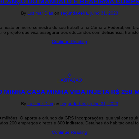
BALANÇO DO MANDATO E REAFIRMA COM
By
Luzimar Dias
on
segunda-feira, julho 31, 2023
neste primeiro semestre do seu trabalho na Câmara Federal, em Brasíl
r o projeto que visa assegurar aos educandos com deficiência, transt
Continue Reading
0
HABITAÇÃO
MINHA CASA MINHA VIDA INJETA R$ 250 
By
Luzimar Dias
on
segunda-feira, julho 31, 2023
0 milhões. O aporte é oriundo da GRS Incorporações, que vai construi
ados 200 empregos diretos e 300 indiretos. Detalhes do habitacional 
Continue Reading