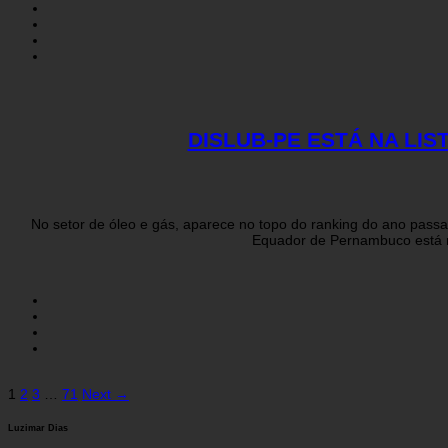
DISLUB-PE ESTÁ NA LI
No setor de óleo e gás, aparece no topo do ranking do ano pass
Equador de Pernambuco está na
1
2
3
…
71
Next →
Navegação
Luzimar Dias
por