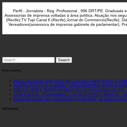
posts
Perfil - Jornalista - Reg. Profissional , 996 DRT/PE. Graduad
Assessorias de imprensa voltadas à área política. Atuação nos seg
(Recife);TV Tupi Canal 6 (Recife);Jornal do Commercio(Recife); D
Vereadores(assessora de imprensa gabinete de parlamentar); Pref
Search
for:
Posts recentes
ELEIÇÕES 2026: EVILÁSIO MATEUS DECLARA APOIO À CA
ÁLVARO PORTO E GABRIEL PORTO ROMPEM APOIO À CAN
RECIFE VENCE MAIOR PREMIAÇÃO DE GOVERNO DIGITAL D
COM RAQUEL, PERNAMBUCO JÁ RECUPEROU MAIS DE 1.
ELEIÇÕES 2026: EX-VEREADOR DO RECIFE, ALCIDES CAR
DESTAQUES