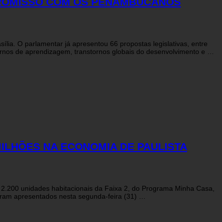
PROMISSO COM OS PENAMBUCANOS
ia. O parlamentar já apresentou 66 propostas legislativas, entre
ornos de aprendizagem, transtornos globais do desenvolvimento e …
MILHÕES NA ECONOMIA DE PAULISTA
r 2.200 unidades habitacionais da Faixa 2, do Programa Minha Casa,
foram apresentados nesta segunda-feira (31) …