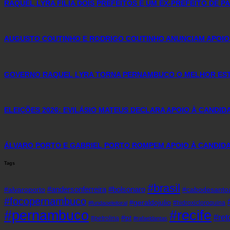
RAQUEL LYRA FILIA DOIS PREFEITOS E UM EX-PREFEITO DE 
AUGUSTO COUTINHO E RODRIGO COUTINHO ANUNCIAM APOIO
GOVERNO RAQUEL LYRA TORNA PERNAMBUCO O MELHOR ESTA
ELEIÇÕES 2026: EVILÁSIO MATEUS DECLARA APOIO À CANDI
ÁLVARO PORTO E GABRIEL PORTO ROMPEM APOIO À CANDIDA
Tags
#brasil
#andersonferreira
#bolsonaro
#alvaroporto
#cabodesanto
#focopernambuco
#geraldojulio
#hidroxicloroquina
#fundaoeleitoral
#pernambuco
#recife
#re
#pt
#petrolina
#rafaeldantas