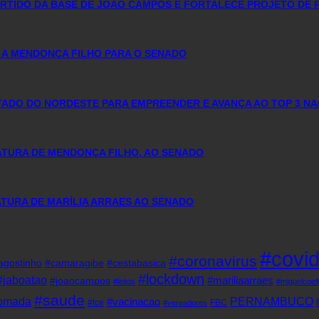
PARTIDO DA BASE DE JOÃO CAMPOS E FORTALECE PROJETO DE 
 A MENDONÇA FILHO PARA O SENADO
DO DO NORDESTE PARA EMPREENDER E AVANÇA AO TOP 3 NA
DATURA DE MENDONÇA FILHO, AO SENADO
TURA DE MARÍLIA ARRAES AO SENADO
#covi
#coronavirus
agostinho
#camaragibe
#cestabasica
#lockdown
#jaboatao
#mariliaarraes
#joaocampos
#leitos
#miguelcoel
#saude
tomada
PERNAMBUCO
#vacinacao
#tce
FBC
#vereadores