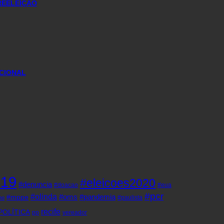
REELEIÇÃO
CIONAL
d19
#eleicoes2020
#denuncia
#doacao
#eua
#pcr
#olinda
#oms
#pandemia
#mppe
#paulista
ho
recife
POLÍTICA
pp
vereador