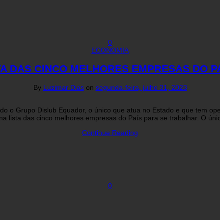
0
ECONOMIA
STA DAS CINCO MELHORES EMPRESAS DO P
By
Luzimar Dias
on
segunda-feira, julho 31, 2023
ado o Grupo Dislub Equador, o único que atua no Estado e que tem op
 lista das cinco melhores empresas do País para se trabalhar. O ún
Continue Reading
0