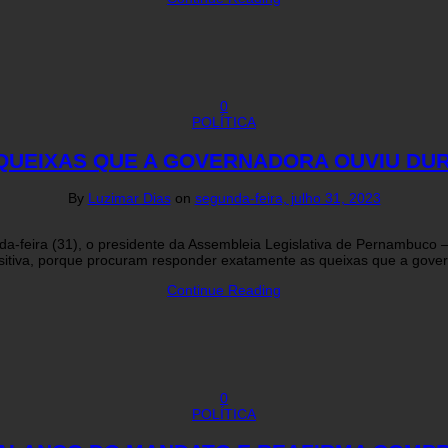
0
POLÍTICA
UEIXAS QUE A GOVERNADORA OUVIU DUR
By
Luzimar Dias
on
segunda-feira, julho 31, 2023
a-feira (31), o presidente da Assembleia Legislativa de Pernambuco 
sitiva, porque procuram responder exatamente as queixas que a gove
Continue Reading
0
POLÍTICA