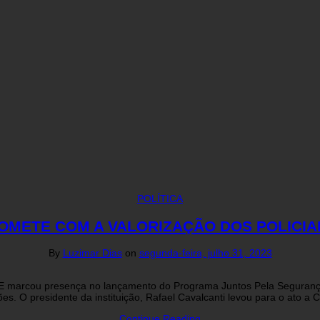
POLÍTICA
METE COM A VALORIZAÇÃO DOS POLICIA
By
Luzimar Dias
on
segunda-feira, julho 31, 2023
ol- PE marcou presença no lançamento do Programa Juntos Pela Segura
es. O presidente da instituição, Rafael Cavalcanti levou para o ato 
Continue Reading