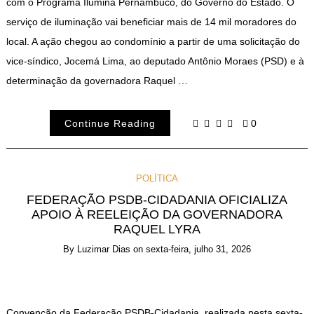
com o Programa Ilumina Pernambuco, do Governo do Estado. O
serviço de iluminação vai beneficiar mais de 14 mil moradores do
local. A ação chegou ao condomínio a partir de uma solicitação do
vice-síndico, Jocemá Lima, ao deputado Antônio Moraes (PSD) e à
determinação da governadora Raquel …
Continue Reading
0
POLÍTICA
FEDERAÇÃO PSDB-CIDADANIA OFICIALIZA
APOIO À REELEIÇÃO DA GOVERNADORA
RAQUEL LYRA
By
Luzimar Dias
on
sexta-feira, julho 31, 2026
Convenção da Federação PSDB-Cidadania, realizada nesta sexta-