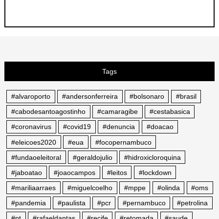
Tags
#alvaroporto
#andersonferreira
#bolsonaro
#brasil
#cabodesantoagostinho
#camaragibe
#cestabasica
#coronavirus
#covid19
#denuncia
#doacao
#eleicoes2020
#eua
#focopernambuco
#fundaoeleitoral
#geraldojulio
#hidroxicloroquina
#jaboatao
#joaocampos
#leitos
#lockdown
#mariliaarraes
#miguelcoelho
#mppe
#olinda
#oms
#pandemia
#paulista
#pcr
#pernambuco
#petrolina
#pt
#rafaeldantas
#recife
#retomada
#saude