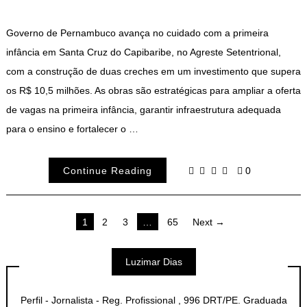
Governo de Pernambuco avança no cuidado com a primeira
infância em Santa Cruz do Capibaribe, no Agreste Setentrional,
com a construção de duas creches em um investimento que supera
os R$ 10,5 milhões. As obras são estratégicas para ampliar a oferta
de vagas na primeira infância, garantir infraestrutura adequada
para o ensino e fortalecer o …
Continue Reading
0
Navegação
1
2
3
…
65
Next →
por
Luzimar Dias
posts
Perfil - Jornalista - Reg. Profissional , 996 DRT/PE. Graduada