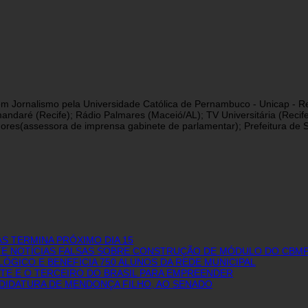
a em Jornalismo pela Universidade Católica de Pernambuco - Unicap - Re
andaré (Recife); Rádio Palmares (Maceió/AL); TV Universitária (Reci
res(assessora de imprensa gabinete de parlamentar); Prefeitura de São
S TERMINA PRÓXIMO DIA 15
NTE NOTÍCIAS FALSAS SOBRE CONSTRUÇÃO DE MÓDULO DO CBMP
GICO E BENEFICIA 750 ALUNOS DA REDE MUNICIPAL
E E O TERCEIRO DO BRASIL PARA EMPREENDER
NDIDATURA DE MENDONÇA FILHO, AO SENADO