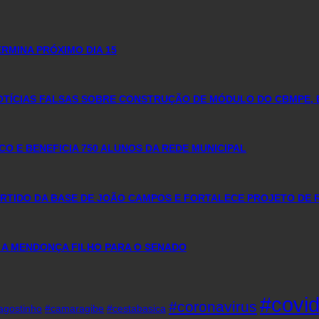
RMINA PRÓXIMO DIA 15
NOTÍCIAS FALSAS SOBRE CONSTRUÇÃO DE MÓDULO DO CBMPE, 
 E BENEFICIA 750 ALUNOS DA REDE MUNICIPAL
PARTIDO DA BASE DE JOÃO CAMPOS E FORTALECE PROJETO DE 
 A MENDONÇA FILHO PARA O SENADO
#covi
#coronavirus
agostinho
#camaragibe
#cestabasica