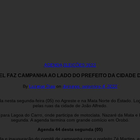
AGENDA
ELEIÇÕES 2022
UEL FAZ CAMPANHA AO LADO DO PREFEITO DA CIDADE 
By
Luzimar Dias
on
domingo, setembro 4, 2022
a nesta segunda-feira (05) no Agreste e na Mata Norte do Estado. Lo
pelas ruas da cidade de João Alfredo.
ue para Lagoa do Carro, onde participa de motociata. Nazaré da Mata 
segunda. A agenda termina com grande comício em Orobó.
Agenda 44 desta segunda (05)
a e inauguração do comitê de campanha com o prefeito Zé Martins, e