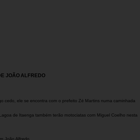
DE JOÃO ALFREDO
go cedo, ele se encontra com o prefeito Zé Martins numa caminhada
e Lagoa de Itaenga também terão motociatas com Miguel Coelho nesta
m João Alfredo