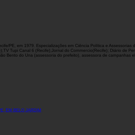
cife/PE, em 1979. Especializações em Ciência Política e Assessorias d
fe);TV Tupi Canal 6 (Recife);Jornal do Commercio(Recife); Diário de 
 Bento do Una (assessoria do prefeito), assessora de campanhas eleit
E, EM BELO JARDIM