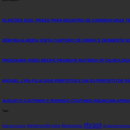
ELEIÇÕES 2026: PRAZO PARA REGISTRO DE CANDIDATURAS TE
DÉBORA ALMEIDA VISITA CANTEIRO DE OBRAS E DESMENTE 
PROGRAMA VISÃO RECIFE PROMOVE MUTIRÃO OFTALMOLÓGICO
RAQUEL LYRA FILIA DOIS PREFEITOS E UM EX-PREFEITO DE 
AUGUSTO COUTINHO E RODRIGO COUTINHO ANUNCIAM APOIO
Tags
#brasil
#andersonferreira
#bolsonaro
#alvaroporto
#cabodesanto