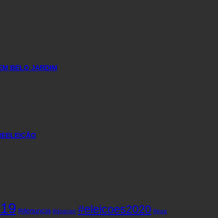
EM BELO JARDIM
REELEIÇÃO
d19
#eleicoes2020
#denuncia
#doacao
#eua