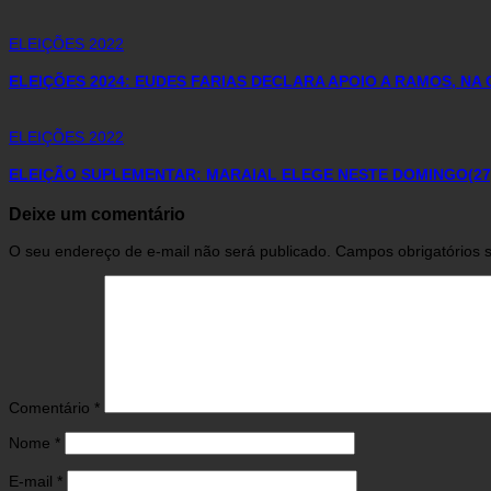
ELEIÇÕES 2022
ELEIÇÕES 2024: EUDES FARIAS DECLARA APOIO A RAMOS, NA 
ELEIÇÕES 2022
ELEIÇÃO SUPLEMENTAR: MARAIAL ELEGE NESTE DOMINGO(27)
Deixe um comentário
O seu endereço de e-mail não será publicado.
Campos obrigatórios
Comentário
*
Nome
*
E-mail
*