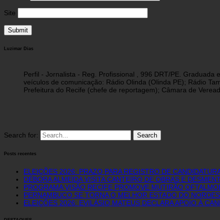
Site
Luzimar Dias
Perfil - Jornalista - Reg. Profissional , 996 DRT/PE. Graduad
veículos de comunicação: Rádio Olinda (Olinda PE); Rádio Tam
Prefeitura do Recife (chefe de reportagem); Câmara de Vereado
Search for:
Posts recentes
ELEIÇÕES 2026: PRAZO PARA REGISTRO DE CANDIDATURA
DÉBORA ALMEIDA VISITA CANTEIRO DE OBRAS E DESME
PROGRAMA VISÃO RECIFE PROMOVE MUTIRÃO OFTALMOLÓ
PERNAMBUCO SE TORNA O MELHOR ESTADO DO NORDEST
ELEIÇÕES 2026: EVILÁSIO MATEUS DECLARA APOIO À CA
DESTAQUES