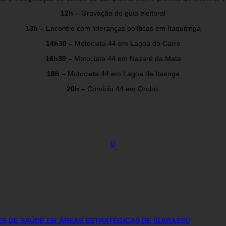
12h –
Gravação do guia eleitoral
13h –
Encontro com lideranças políticas em Itaquitinga
14h30 –
Motociata 44 em Lagoa do Carro
16h30 –
Motociata 44 em Nazaré da Mata
18h –
Motociata 44 em Lagoa de Itaenga
20h –
Comício 44 em Orobó
0
ES DE SAÚDE EM ÁREAS ESTRATÉGICAS DE IGARASSU