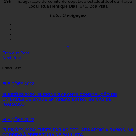
19h
– Inauguração do comitê do deputado estadual Joel da Harpa
Local: Rua Henrique Dias, 675, Boa Vista
Foto: Divulgação
0
Previous Post
Next Post
Related Posts
ELEIÇÕES 2022
ELEIÇÕES 2024: ELCIONE GARANTE CONSTRUÇÃO DE
UNIDADES DE SAÚDE EM ÁREAS ESTRATÉGICAS DE
IGARASSU
ELEIÇÕES 2022
ELEIÇÕES 2024: EUDES FARIAS DECLARA APOIO A RAMOS, NA
CORRIDA À PREFEITURA DE PAULISTA