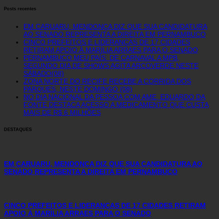
Posts recentes
EM CARUARU, MENDONÇA DIZ QUE SUA CANDIDATURA
AO SENADO REPRESENTA A DIREITA EM PERNAMBUCO
CINCO PREFEITOS E LIDERANÇAS DE 17 CIDADES
RETIRAM APOIO À MARÍLIA ARRAES PARA O SENADO
PERNAMBUCO MEU PAÍS: DE CARNAVAL A MPB,
SEGUNDO DIA DE SHOWS AGITA ARCOVERDE NESTE
SÁBADO(08)
ZONA NORTE DO RECIFE RECEBE A CORRIDA DOS
PARQUES, NESTE DOMINGO (08)
NO DIA NACIONAL DA PESSOA COM AME, EDUARDO DA
FONTE DESTACA ACESSO A MEDICAMENTO QUE CUSTA
MAIS DE R$ 6 MILHÕES
DESTAQUES
EM CARUARU, MENDONÇA DIZ QUE SUA CANDIDATURA AO
SENADO REPRESENTA A DIREITA EM PERNAMBUCO
CINCO PREFEITOS E LIDERANÇAS DE 17 CIDADES RETIRAM
APOIO À MARÍLIA ARRAES PARA O SENADO