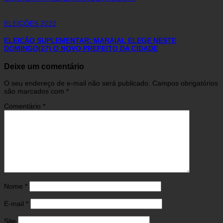
ELEIÇÕES 2022
ELEIÇÃO SUPLEMENTAR: MARAIAL ELEGE NESTE
DOMINGO(27) O NOVO PREFEITO DA CIDADE
Deixe um comentário
O seu endereço de e-mail não será publicado.
Campos obrigatórios
são marcados com
*
Comentário
*
Nome
*
E-mail
*
Site