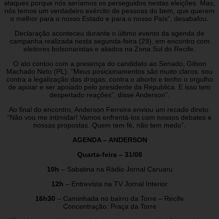
ataques porque nós seríamos os perseguidos nestas eleições. Mas,
nós temos um verdadeiro exército de pessoas do bem, que querem
o melhor para o nosso Estado e para o nosso País”, desabafou.
Declaração aconteceu durante o último evento da agenda de
campanha realizada nesta segunda-feira (29), em encontro com
eleitores bolsonaristas e aliados na Zona Sul do Recife.
O ato contou com a presença do candidato ao Senado, Gilson
Machado Neto (PL). “Meus posicionamentos são muito claros: sou
contra a legalização das drogas, contra o aborto e tenho o orgulho
de apoiar e ser apoiado pelo presidente da Republica. E isso tem
despertado reações”, disse Anderson”.
Ao final do encontro, Anderson Ferreira enviou um recado direto:
“Não vou me intimidar! Vamos enfrentá-los com nossos debates e
nossas propostas. Quem tem fé, não tem medo”.
AGENDA – ANDERSON
Quarta-feira – 31/08
10h
– Sabatina na Rádio Jornal Caruaru
12h
– Entrevista na TV Jornal Interior
16h30
– Caminhada no bairro da Torre – Recife
Concentração: Praça da Torre