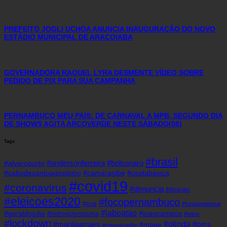
PREFEITO JOGLI UCHOA ANUNCIA INAUGURAÇÃO DO NOVO
ESTÁDIO MUNICIPAL DE ARAÇOIABA
GOVERNADORA RAQUEL LYRA DESMENTE VÍDEO SOBRE
PEDIDO DE PIX PARA SUA CAMPANHA
PERNAMBUCO MEU PAÍS: DE CARNAVAL A MPB, SEGUNDO DIA
DE SHOWS AGITA ARCOVERDE NESTE SÁBADO(08)
Tags
#brasil
#andersonferreira
#bolsonaro
#alvaroporto
#cabodesantoagostinho
#camaragibe
#cestabasica
#covid19
#coronavirus
#denuncia
#doacao
#eleicoes2020
#focopernambuco
#eua
#fundaoeleitoral
#jaboatao
#geraldojulio
#joaocampos
#hidroxicloroquina
#leitos
#lockdown
#olinda
#mariliaarraes
#oms
#mppe
#miguelcoelho