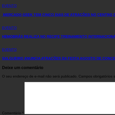
EVENTO
MERCADO GEEK TEM CINCO DIAS DE ATRAÇÕES NO CENTRO
EVENTO
HEMOBRÁS REALIZA NO RECIFE TREINAMENTO INTERNACION
EVENTO
SALGUEIRO ANUNCIA ATRAÇÕES DA FESTA AGOSTO DE CONCE
Deixe um comentário
O seu endereço de e-mail não será publicado.
Campos obrigatórios
Comentário
*