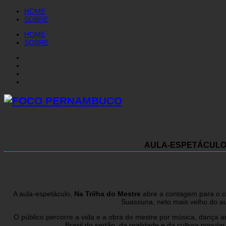
HOME
SOBRE
HOME
SOBRE
AULA-ESPETÁCULO 
A aula-espetáculo,
Na Trilha do Mestre
abre a contagem para o ce
Suassuna, neto mais velho do au
O público percorre a vida e a obra do mestre por música, dança arm
Brasil do sertão, da oralidade e da cultura popul