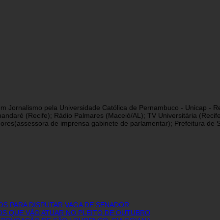
a em Jornalismo pela Universidade Católica de Pernambuco - Unicap - Re
andaré (Recife); Rádio Palmares (Maceió/AL); TV Universitária (Reci
res(assessora de imprensa gabinete de parlamentar); Prefeitura de São
OS PARA DISPUTAR VAGA DE SENADOR
IOS QUE VÃO ATUAR NO PLEITO DE OUTUBRO