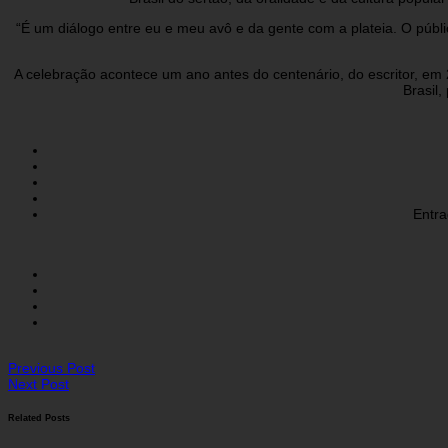
“É um diálogo entre eu e meu avô e da gente com a plateia. O públi
A celebração acontece um ano antes do centenário, do escritor, e
Brasil,
Entra
Previous Post
Next Post
Related Posts