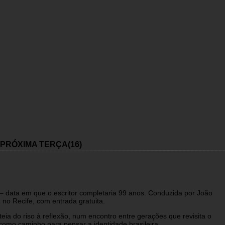
PRÓXIMA TERÇA(16)
 – data em que o escritor completaria 99 anos. Conduzida por João
no Recife, com entrada gratuita.
teia do riso à reflexão, num encontro entre gerações que revisita o
 como caminho para pensar a identidade brasileira.