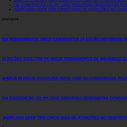
MARCÍLIO RÉGIO INAUGURA NOVO CMEI NA COMUNIDAD
EM CONVENÇÃO DO PP, CIRO NOGUEIRA DEMONSTRA CON
MERCADO GEEK TEM CINCO DIAS DE ATRAÇÕES NO CE
DESTAQUES
EM PERNAMBUCO, ONZE CANDIDATOS JÁ ESTÃO DEFINIDOS P
ELEIÇÕES 2023: TRE-PE INICIA TREINAMENTO DE MESÁRIOS 
MARCÍLIO RÉGIO INAUGURA NOVO CMEI NA COMUNIDADE PO
EM CONVENÇÃO DO PP, CIRO NOGUEIRA DEMONSTRA CONFIAN
MERCADO GEEK TEM CINCO DIAS DE ATRAÇÕES NO CENTRO