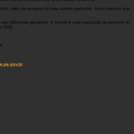
ecidos, além de imagens do meu acervo particular, numa vivência que
 com diferentes gerações. O evento é uma realização do governo do
gio GGE.
a.
fe.pe.gov.br