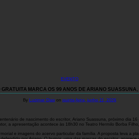
EVENTO
GRATUITA MARCA OS 99 ANOS DE ARIANO SUASSUNA, 
By
Luzimar Dias
on
quinta-feira, junho 11, 2026
ntenário de nascimento do escritor, Ariano Suassuna, próximo dia 16
tor, a apresentação acontece às 18h30 no Teatro Hermilo Borba Filho, 
orial e imagens do acervo particular da família. A proposta leva a pla
ar defendido por Ariano. O humor, uma das marcas do escritor, aparece