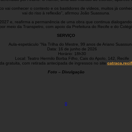
co vai conhecer o contexto e os bastidores de vídeos, muitos já conh
vai do riso à reflexão”, afirmou João Suassuna.
m 2027 e, reafirma a permanência de uma obra que continua dialogando
 por meio da Transpetro, com apoio da Prefeitura do Recife e do Colé
SERVIÇO
Aula-espetáculo “Na Trilha do Mestre, 99 anos de Ariano Suassun
Data: 16 de junho de 2026
Horário: 18h30
Local: Teatro Hermilo Borba Filho, Cais do Apolo, 142, Recife
da gratuita, com retirada antecipada de ingressos no site
catraca.reci
Foto – Divulgação
0