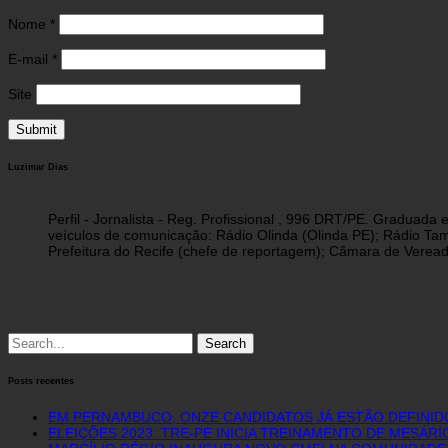
Nome
*
E-mail
*
Site
Luzimar Dias
Perfil - Jornalista - Reg. Profissional , 996 DRT/PE. Graduad
veículos de comunicação: Rádio Olinda (Olinda PE); Rádio Tam
Prefeitura do Recife (chefe de reportagem); Câmara de Vereado
Search
for:
Posts recentes
EM PERNAMBUCO, ONZE CANDIDATOS JÁ ESTÃO DEFINID
ELEIÇÕES 2023: TRE-PE INICIA TREINAMENTO DE MESÁR