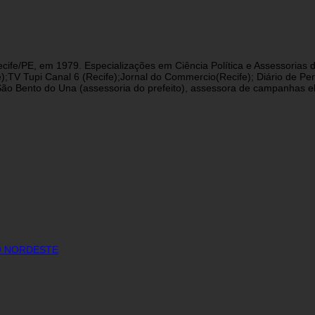
cife/PE, em 1979. Especializações em Ciência Política e Assessorias d
fe);TV Tupi Canal 6 (Recife);Jornal do Commercio(Recife); Diário de 
 Bento do Una (assessoria do prefeito), assessora de campanhas eleit
DO NORDESTE