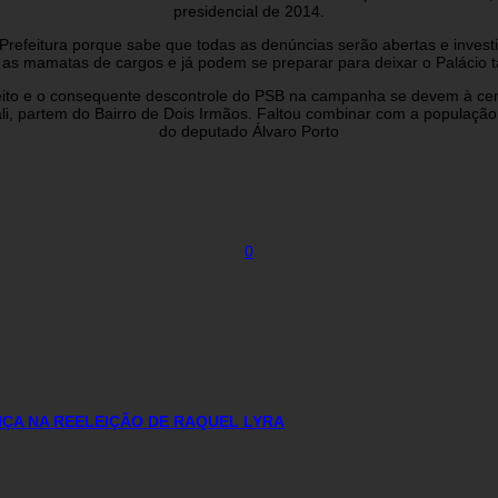
presidencial de 2014.
Prefeitura porque sabe que todas as denúncias serão abertas e invest
 as mamatas de cargos e já podem se preparar para deixar o Palácio t
feito e o consequente descontrole do PSB na campanha se devem à cent
, partem do Bairro de Dois Irmãos. Faltou combinar com a população 
do deputado Álvaro Porto
0
ÇA NA REELEIÇÃO DE RAQUEL LYRA