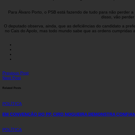
Para Álvaro Porto, o PSB está fazendo de tudo para não perder a 
disso, vão perder
O deputado observa, ainda, que as deficiências do candidato a pre
no Cais do Apolo, mas todo mundo sabe que as ordens cumpridas ali
Previous Post
Next Post
Related Posts
POLÍTICA
EM CONVENÇÃO DO PP, CIRO NOGUEIRA DEMONSTRA CONFIAN
POLÍTICA