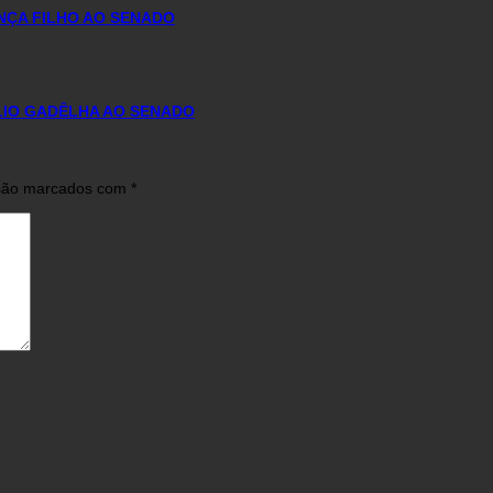
NÇA FILHO AO SENADO
ÚLIO GADÊLHA AO SENADO
 são marcados com
*