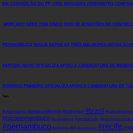
EM CONVENÇÃO DO PP, CIRO NOGUEIRA DEMONSTRA CONFIAN
MERCADO GEEK TEM CINCO DIAS DE ATRAÇÕES NO CENTRO
PERNAMBUCO SEGUE ENTRE AS TRÊS MELHORES NOTAS DO BR
PARTIDO NOVO OFICIALIZA APOIO À CANDIDATURA DE MENDO
RODRIGO PINHEIRO OFICIALIZA APOIO À CANDIDATURA DE T
Tags
#brasil
#andersonferreira
#bolsonaro
#alvaroporto
#cabodesanto
#focopernambuco
#geraldojulio
#hidroxicloroquina
#fundaoeleitoral
#pernambuco
#recife
#re
#pt
#petrolina
#rafaeldantas