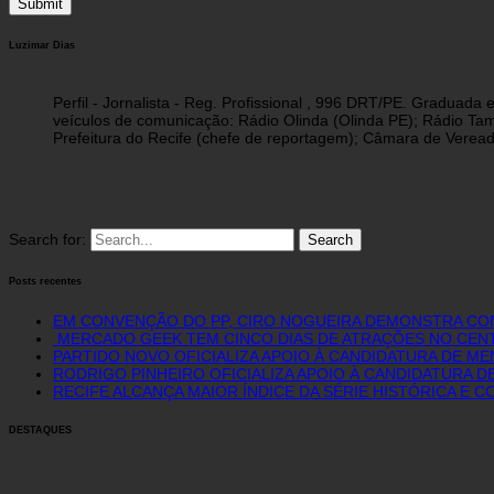
Luzimar Dias
Perfil - Jornalista - Reg. Profissional , 996 DRT/PE. Graduad
veículos de comunicação: Rádio Olinda (Olinda PE); Rádio Tam
Prefeitura do Recife (chefe de reportagem); Câmara de Vereado
Search for:
Posts recentes
EM CONVENÇÃO DO PP, CIRO NOGUEIRA DEMONSTRA CON
MERCADO GEEK TEM CINCO DIAS DE ATRAÇÕES NO CE
PARTIDO NOVO OFICIALIZA APOIO À CANDIDATURA DE M
RODRIGO PINHEIRO OFICIALIZA APOIO À CANDIDATURA D
RECIFE ALCANÇA MAIOR ÍNDICE DA SÉRIE HISTÓRICA E
DESTAQUES