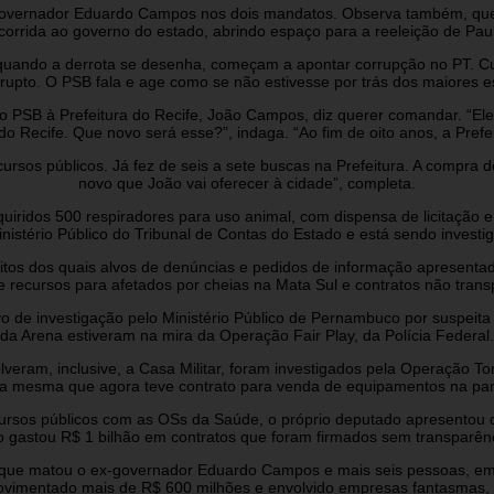
governador Eduardo Campos nos dois mandatos. Observa também, que há
 corrida ao governo do estado, abrindo espaço para a reeleição de Pa
 quando a derrota se desenha, começam a apontar corrupção no PT. Cu
orrupto. O PSB fala e age como se não estivesse por trás dos maiores 
 PSB à Prefeitura do Recife, João Campos, diz querer comandar. “Ele
o Recife. Que novo será esse?”, indaga. “Ao fim de oito anos, a Prefe
ecursos públicos. Já fez de seis a sete buscas na Prefeitura. A compr
novo que João vai oferecer à cidade”, completa.
quiridos 500 respiradores para uso animal, com dispensa de licitação
istério Público do Tribunal de Contas do Estado e está sendo investig
itos dos quais alvos de denúncias e pedidos de informação apresentado
de recursos para afetados por cheias na Mata Sul e contratos não tran
vo de investigação pelo Ministério Público de Pernambuco por suspeita 
da Arena estiveram na mira da Operação Fair Play, da Polícia Federal.
lveram, inclusive, a Casa Militar, foram investigados pela Operação T
a mesma que agora teve contrato para venda de equipamentos na pandem
cursos públicos com as OSs da Saúde, o próprio deputado apresentou 
gastou R$ 1 bilhão em contratos que foram firmados sem transparênc
to que matou o ex-governador Eduardo Campos e mais seis pessoas, em
ovimentado mais de R$ 600 milhões e envolvido empresas fantasmas,