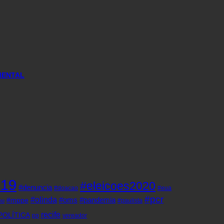
MENTAL
d19
#eleicoes2020
#denuncia
#doacao
#eua
#pcr
#olinda
#oms
#pandemia
#mppe
#paulista
ho
recife
POLÍTICA
pp
vereador