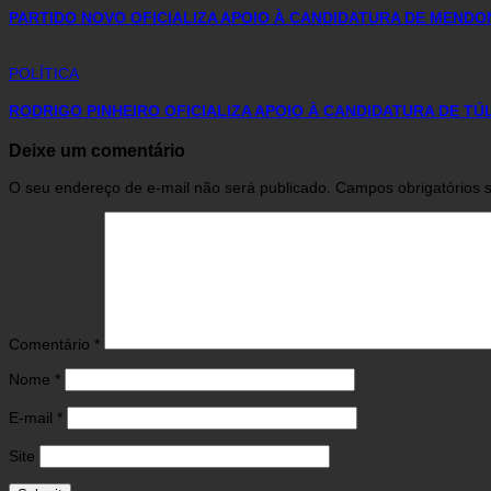
PARTIDO NOVO OFICIALIZA APOIO À CANDIDATURA DE MENDO
POLÍTICA
RODRIGO PINHEIRO OFICIALIZA APOIO À CANDIDATURA DE T
Deixe um comentário
O seu endereço de e-mail não será publicado.
Campos obrigatórios
Comentário
*
Nome
*
E-mail
*
Site