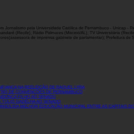
a em Jornalismo pela Universidade Católica de Pernambuco - Unicap - Re
andaré (Recife); Rádio Palmares (Maceió/AL); TV Universitária (Reci
res(assessora de imprensa gabinete de parlamentar); Prefeitura de São
FIANÇA NA REELEIÇÃO DE RAQUEL LYRA
NTRO DE CONVENÇÕES DE PERNAMBUCO
ENDONÇA FILHO AO SENADO
E TÚLIO GADÊLHA AO SENADO
 CONSOLIDA MELHOR EDUCAÇÃO MUNICIPAL ENTRE AS CAPITAIS 