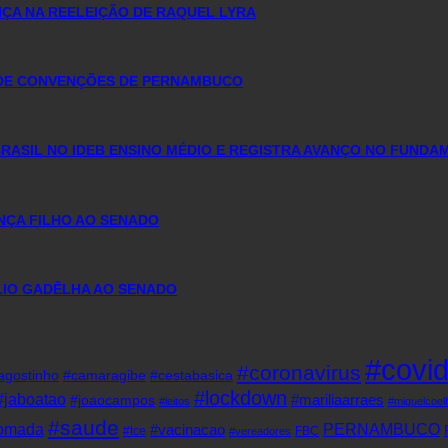
ÇA NA REELEIÇÃO DE RAQUEL LYRA
 DE CONVENÇÕES DE PERNAMBUCO
ASIL NO IDEB ENSINO MÉDIO E REGISTRA AVANÇO NO FUNDA
NÇA FILHO AO SENADO
ÚLIO GADÊLHA AO SENADO
#covi
#coronavirus
agostinho
#camaragibe
#cestabasica
#lockdown
#jaboatao
#mariliaarraes
#joaocampos
#leitos
#miguelcoel
#saude
tomada
PERNAMBUCO
#vacinacao
#tce
FBC
#vereadores