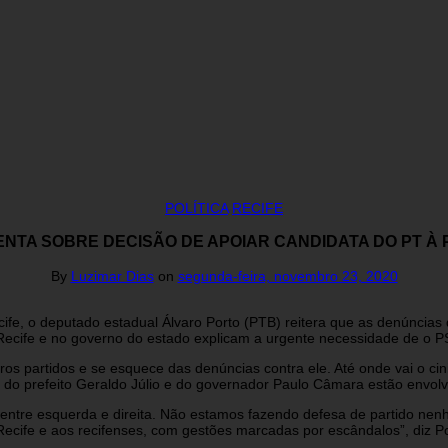
POLÍTICA
RECIFE
TA SOBRE DECISÃO DE APOIAR CANDIDATA DO PT À 
By
Luzimar Dias
on
segunda-feira, novembro 23, 2020
cife, o deputado estadual Álvaro Porto (PTB) reitera que as denúncias
 Recife e no governo do estado explicam a urgente necessidade de o PS
os partidos e se esquece das denúncias contra ele. Até onde vai o c
 do prefeito Geraldo Júlio e do governador Paulo Câmara estão envolv
a entre esquerda e direita. Não estamos fazendo defesa de partido nen
Recife e aos recifenses, com gestões marcadas por escândalos”, diz Po