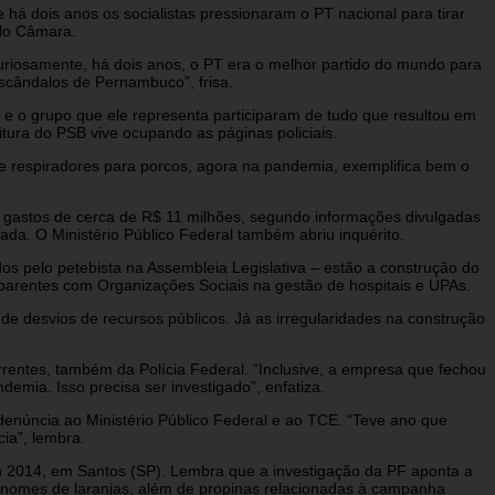
 dois anos os socialistas pressionaram o PT nacional para tirar
ulo Câmara.
riosamente, há dois anos, o PT era o melhor partido do mundo para
escândalos de Pernambuco”, frisa.
 e o grupo que ele representa participaram de tudo que resultou em
itura do PSB vive ocupando as páginas policiais.
a de respiradores para porcos, agora na pandemia, exemplifica bem o
 e gastos de cerca de R$ 11 milhões, segundo informações divulgadas
ada. O Ministério Público Federal também abriu inquérito.
s pelo petebista na Assembleia Legislativa – estão a construção do
sparentes com Organizações Sociais na gestão de hospitais e UPAs.
de desvios de recursos públicos. Já as irregularidades na construção
orrentes, também da Polícia Federal. “Inclusive, a empresa que fechou
ia. Isso precisa ser investigado”, enfatiza.
denúncia ao Ministério Público Federal e ao TCE. “Teve ano que
ia”, lembra.
 2014, em Santos (SP). Lembra que a investigação da PF aponta a
 nomes de laranjas, além de propinas relacionadas à campanha