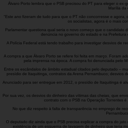
Álvaro Porto lembra que o PSB precisou do PT para eleger o ex-
Marília da
“Este ano fizeram de tudo para que o PT não concorresse e agora,
os socialistas, agora é o mais c
Parlamentar questiona qual seria o novo começo que o candidato do
denúncia no governo do estado e na Prefeitura d
A Polícia Federal está tendo trabalho para investigar desvios de r
A compra a que Álvaro Porto se refere foi feita em março. Foram ad
pela imprensa na época. A compra foi denunciada pelo Min
Entre os escândalos de âmbito estadual citados pelo deputado – mu
presídio de Itaquitinga, contratos da Arena Pernambuco; desvios 
Anunciado para ser entregue em 2012, o presídio de Itaquitinga é al
Por sua vez, os desvios do dinheiro das vítimas das cheias, que envo
contrato com o PSB na Operação Torrentes é 
No que diz respeito à falta de transparência no emprego de re
Pernambuco 
O deputado diz ainda que o PSB precisa explicar a compra do ja
existência de um esquema de lavagem de dinheiro que teria m