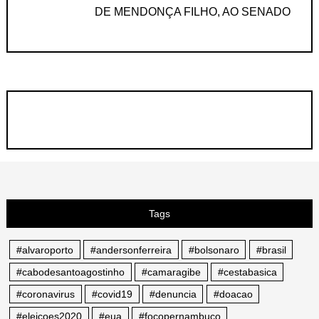
DE MENDONÇA FILHO, AO SENADO
Tags
#alvaroporto
#andersonferreira
#bolsonaro
#brasil
#cabodesantoagostinho
#camaragibe
#cestabasica
#coronavirus
#covid19
#denuncia
#doacao
#eleicoes2020
#eua
#focopernambuco