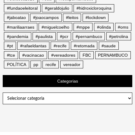
#fundaoeleitoral
#geraldojulio
#hidroxicloroquina
#jaboatao
#joaocampos
#leitos
#lockdown
#mariliaarraes
#miguelcoelho
#mppe
#olinda
#oms
#pandemia
#paulista
#pcr
#pernambuco
#petrolina
#pt
#rafaeldantas
#recife
#retomada
#saude
#tce
#vacinacao
#vereadores
FBC
PERNAMBUCO
POLÍTICA
pp
recife
vereador
Categorias
Categorias