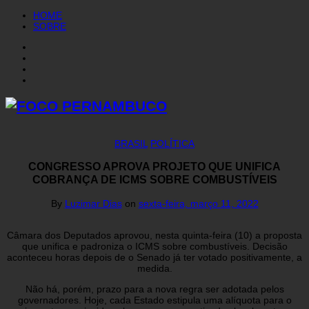
HOME
SOBRE
BRASIL
POLÍTICA
CONGRESSO APROVA PROJETO QUE UNIFICA
COBRANÇA DE ICMS SOBRE COMBUSTÍVEIS
By
Luzimar Dias
on
sexta-feira, março 11, 2022
Câmara dos Deputados aprovou, nesta quinta-feira (10) a proposta
que unifica e padroniza o ICMS sobre combustíveis. Decisão
aconteceu horas depois de o Senado já ter votado positivamente, a
medida.
Não há, porém, prazo para a nova regra ser adotada pelos
governadores. Hoje, cada Estado estipula uma alíquota para o