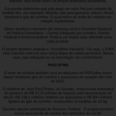
imposto, que incide sobre os preços praticados localmente.
A proposta determina que seja pago um valor fixo por unidade de
medida litro, por exemplo. Medida vale para gasolina, etanol, diesel,
biodiesel e gás de cozinha. O querosene de avião foi retirado em
votação suplementar.
Quem decidirá o tamanho da cobrança será o Conselho Nacional
de Política Fazendária – Confaz integrado por estados, Distrito
Federal e Governo federal. Poderá ser fixado valor diferente para
cada produto.
O projeto também estipula a “monofasia tributária”. Ou seja, o ICMS
será cobrado todo em uma única etapa da cadeia produtiva. Nesse
caso, nas refinarias ou na importação de combustíveis.
PIS/COFINS
O texto da medida também zera as alíquotas de PIS/Cofins sobre
diesel, biodiesel, gás de cozinha e querosene de aviação até o fim
de 2022.
O relatório de Jean Paul Prates, no Senado, mencionava estimativa
do governo de R$ 17,25 bilhões de impacto pela desoneração do
diesel, R$ 338,2 milhões relativos ao querosene e R$ 304 milhões
ligados ao gás de cozinha –excetuados os botijões de 13 kg.
Decisão atende solicitação do Governo Federal . O projeto também
exclui essa perda de receita das restrições da Lei de