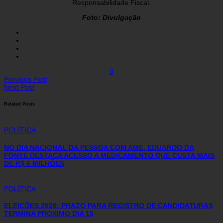
Responsabilidade Fiscal.
Foto: Divulgação
0
Previous Post
Next Post
Related Posts
POLÍTICA
NO DIA NACIONAL DA PESSOA COM AME, EDUARDO DA
FONTE DESTACA ACESSO A MEDICAMENTO QUE CUSTA MAIS
DE R$ 6 MILHÕES
POLÍTICA
ELEIÇÕES 2026: PRAZO PARA REGISTRO DE CANDIDATURAS
TERMINA PRÓXIMO DIA 15