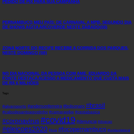
PEDIDO DE PIX PARA SUA CAMPANHA
PERNAMBUCO MEU PAÍS: DE CARNAVAL A MPB, SEGUNDO DIA
DE SHOWS AGITA ARCOVERDE NESTE SÁBADO(08)
ZONA NORTE DO RECIFE RECEBE A CORRIDA DOS PARQUES,
NESTE DOMINGO (08)
NO DIA NACIONAL DA PESSOA COM AME, EDUARDO DA
FONTE DESTACA ACESSO A MEDICAMENTO QUE CUSTA MAIS
DE R$ 6 MILHÕES
Tags
#brasil
#andersonferreira
#bolsonaro
#alvaroporto
#cabodesantoagostinho
#camaragibe
#cestabasica
#covid19
#coronavirus
#denuncia
#doacao
#eleicoes2020
#focopernambuco
#eua
#fundaoeleitoral