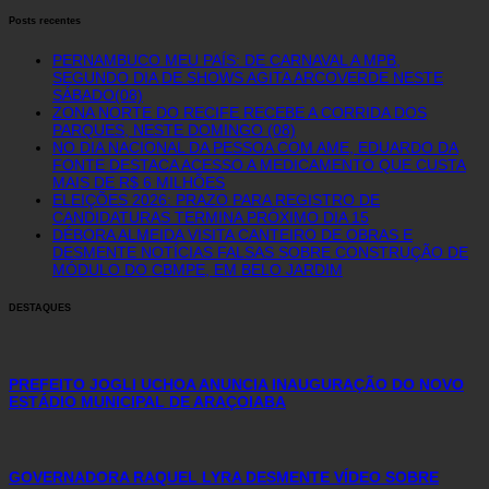
Posts recentes
PERNAMBUCO MEU PAÍS: DE CARNAVAL A MPB,
SEGUNDO DIA DE SHOWS AGITA ARCOVERDE NESTE
SÁBADO(08)
ZONA NORTE DO RECIFE RECEBE A CORRIDA DOS
PARQUES, NESTE DOMINGO (08)
NO DIA NACIONAL DA PESSOA COM AME, EDUARDO DA
FONTE DESTACA ACESSO A MEDICAMENTO QUE CUSTA
MAIS DE R$ 6 MILHÕES
ELEIÇÕES 2026: PRAZO PARA REGISTRO DE
CANDIDATURAS TERMINA PRÓXIMO DIA 15
DÉBORA ALMEIDA VISITA CANTEIRO DE OBRAS E
DESMENTE NOTÍCIAS FALSAS SOBRE CONSTRUÇÃO DE
MÓDULO DO CBMPE, EM BELO JARDIM
DESTAQUES
PREFEITO JOGLI UCHOA ANUNCIA INAUGURAÇÃO DO NOVO
ESTÁDIO MUNICIPAL DE ARAÇOIABA
GOVERNADORA RAQUEL LYRA DESMENTE VÍDEO SOBRE