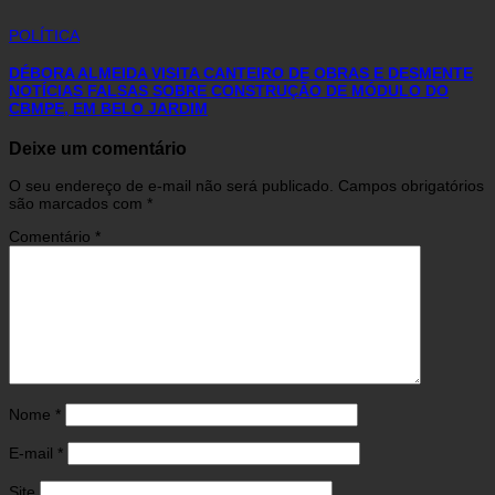
POLÍTICA
DÉBORA ALMEIDA VISITA CANTEIRO DE OBRAS E DESMENTE
NOTÍCIAS FALSAS SOBRE CONSTRUÇÃO DE MÓDULO DO
CBMPE, EM BELO JARDIM
Deixe um comentário
O seu endereço de e-mail não será publicado.
Campos obrigatórios
são marcados com
*
Comentário
*
Nome
*
E-mail
*
Site