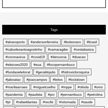
Tags
#alvaroporto
#andersonferreira
#bolsonaro
#brasil
#cabodesantoagostinho
#camaragibe
#cestabasica
#coronavirus
#covid19
#denuncia
#doacao
#eleicoes2020
#eua
#focopernambuco
#fundaoeleitoral
#geraldojulio
#hidroxicloroquina
#jaboatao
#joaocampos
#leitos
#lockdown
#mariliaarraes
#miguelcoelho
#mppe
#olinda
#oms
#pandemia
#paulista
#pcr
#pernambuco
#petrolina
#pt
#rafaeldantas
#recife
#retomada
#saude