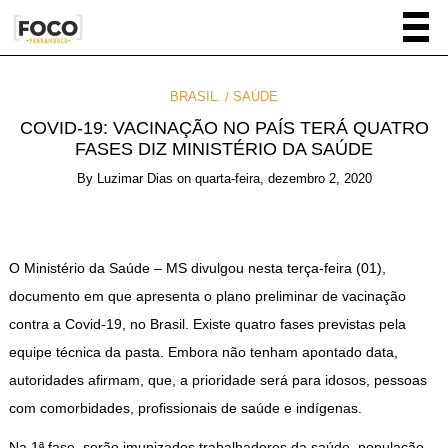
BRASIL
SAÚDE
COVID-19: VACINAÇÃO NO PAÍS TERÁ QUATRO
FASES DIZ MINISTÉRIO DA SAÚDE
By
Luzimar Dias
on
quarta-feira, dezembro 2, 2020
O Ministério da Saúde – MS divulgou nesta terça-feira (01),
documento em que apresenta o plano preliminar de vacinação
contra a Covid-19, no Brasil. Existe quatro fases previstas pela
equipe técnica da pasta. Embora não tenham apontado data,
autoridades afirmam, que, a prioridade será para idosos, pessoas
com comorbidades, profissionais de saúde e indígenas.
Na 1ª fase, serão imunizados trabalhadores da saúde, população