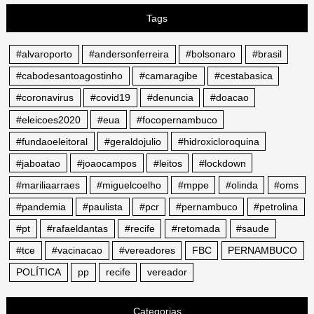
Tags
#alvaroporto
#andersonferreira
#bolsonaro
#brasil
#cabodesantoagostinho
#camaragibe
#cestabasica
#coronavirus
#covid19
#denuncia
#doacao
#eleicoes2020
#eua
#focopernambuco
#fundaoeleitoral
#geraldojulio
#hidroxicloroquina
#jaboatao
#joaocampos
#leitos
#lockdown
#mariliaarraes
#miguelcoelho
#mppe
#olinda
#oms
#pandemia
#paulista
#pcr
#pernambuco
#petrolina
#pt
#rafaeldantas
#recife
#retomada
#saude
#tce
#vacinacao
#vereadores
FBC
PERNAMBUCO
POLÍTICA
pp
recife
vereador
Categorias