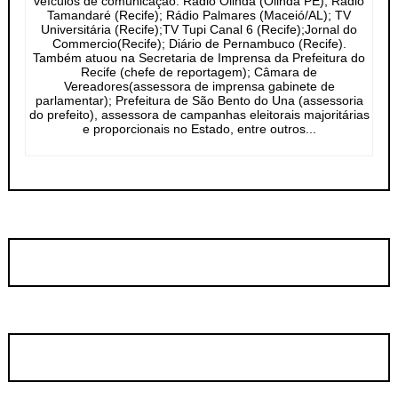
veículos de comunicação: Rádio Olinda (Olinda PE); Rádio
Tamandaré (Recife); Rádio Palmares (Maceió/AL); TV
Universitária (Recife);TV Tupi Canal 6 (Recife);Jornal do
Commercio(Recife); Diário de Pernambuco (Recife).
Também atuou na Secretaria de Imprensa da Prefeitura do
Recife (chefe de reportagem); Câmara de
Vereadores(assessora de imprensa gabinete de
parlamentar); Prefeitura de São Bento do Una (assessoria
do prefeito), assessora de campanhas eleitorais majoritárias
e proporcionais no Estado, entre outros...