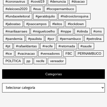
#coronavirus
#covid19
#denuncia
#doacao
#eleicoes2020
#eua
#focopernambuco
#fundaoeleitoral
#geraldojulio
#hidroxicloroquina
#jaboatao
#joaocampos
#leitos
#lockdown
#mariliaarraes
#miguelcoelho
#mppe
#olinda
#oms
#pandemia
#paulista
#pcr
#pernambuco
#petrolina
#pt
#rafaeldantas
#recife
#retomada
#saude
#tce
#vacinacao
#vereadores
FBC
PERNAMBUCO
POLÍTICA
pp
recife
vereador
Categorias
Categorias