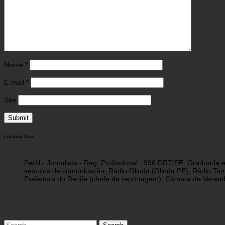
Nome
*
E-mail
*
Site
Luzimar Dias
Perfil - Jornalista - Reg. Profissional , 996 DRT/PE. Graduad
veículos de comunicação: Rádio Olinda (Olinda PE); Rádio Tam
Prefeitura do Recife (chefe de reportagem); Câmara de Vereado
Search