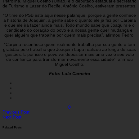
Petrolina, Miguel Coelho (União) e o deputado estadual e secretário
de Turismo e Lazer do Recife, Antônio Coelho, estiveram presentes.
“O time do PSB está aqui nesse palanque, porque a gente conhece
a história de Joaquim, a gente sabe o quanto ele já fez por Carpina
e que ele irá fazer ainda mais. Todo mundo sabe que Joaquim é o
candidato do coração do povo e a nossa gente quer mudança e
quer alguém que trabalhe por quem mais precisa”, afirmou Pedro.
“Carpina reconhece quem realmente trabalha por sua gente e tem
gratidão pelo trabalho que Joaquim Lapa realizou ao longo de suas
gestões. E por isso o povo vai depositar mais uma vez o seu voto
de confiança para transformar novamente essa cidade”, afirmou
Miguel Coelho.
Foto: Lula Carneiro
0
Previous Post
Next Post
Related Posts