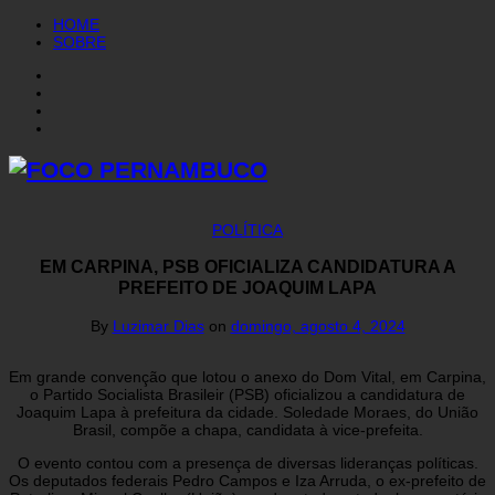
HOME
SOBRE
POLÍTICA
EM CARPINA, PSB OFICIALIZA CANDIDATURA A
PREFEITO DE JOAQUIM LAPA
By
Luzimar Dias
on
domingo, agosto 4, 2024
Em grande convenção que lotou o anexo do Dom Vital, em Carpina,
o Partido Socialista Brasileir (PSB) oficializou a candidatura de
Joaquim Lapa à prefeitura da cidade. Soledade Moraes, do União
Brasil, compõe a chapa, candidata à vice-prefeita.
O evento contou com a presença de diversas lideranças políticas.
Os deputados federais Pedro Campos e Iza Arruda, o ex-prefeito de