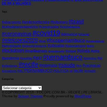
DE R$ 6 MILHÕES
Tags
#brasil
#andersonferreira
#bolsonaro
#alvaroporto
#cabodesantoagostinho
#camaragibe
#cestabasica
#covid19
#coronavirus
#denuncia
#doacao
#eleicoes2020
#focopernambuco
#eua
#fundaoeleitoral
#jaboatao
#geraldojulio
#joaocampos
#hidroxicloroquina
#leitos
#lockdown
#olinda
#mariliaarraes
#oms
#mppe
#miguelcoelho
#pernambuco
#pcr
#pandemia
#pt
#paulista
#petrolina
#recife
#saude
#retomada
#vacinacao
#tce
#rafaeldantas
recife
PERNAMBUCO
POLÍTICA
FBC
pp
vereador
#vereadores
Categorias
Categorias
© COPYRIGHT 2018 - FOCOPE.COM.BR - RECIFE | PE | BRASIL
Theme by
Scissor Themes
Proudly powered by
WordPress