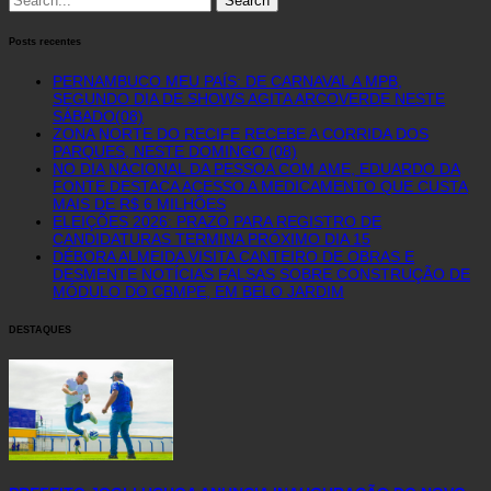
for:
Posts recentes
PERNAMBUCO MEU PAÍS: DE CARNAVAL A MPB,
SEGUNDO DIA DE SHOWS AGITA ARCOVERDE NESTE
SÁBADO(08)
ZONA NORTE DO RECIFE RECEBE A CORRIDA DOS
PARQUES, NESTE DOMINGO (08)
NO DIA NACIONAL DA PESSOA COM AME, EDUARDO DA
FONTE DESTACA ACESSO A MEDICAMENTO QUE CUSTA
MAIS DE R$ 6 MILHÕES
ELEIÇÕES 2026: PRAZO PARA REGISTRO DE
CANDIDATURAS TERMINA PRÓXIMO DIA 15
DÉBORA ALMEIDA VISITA CANTEIRO DE OBRAS E
DESMENTE NOTÍCIAS FALSAS SOBRE CONSTRUÇÃO DE
MÓDULO DO CBMPE, EM BELO JARDIM
DESTAQUES