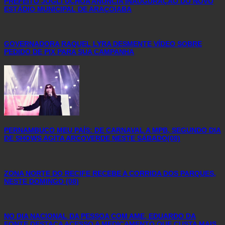
PREFEITO JOGLI UCHOA ANUNCIA INAUGURAÇÃO DO NOVO
ESTÁDIO MUNICIPAL DE ARAÇOIABA
GOVERNADORA RAQUEL LYRA DESMENTE VÍDEO SOBRE
PEDIDO DE PIX PARA SUA CAMPANHA
PERNAMBUCO MEU PAÍS: DE CARNAVAL A MPB, SEGUNDO DIA
DE SHOWS AGITA ARCOVERDE NESTE SÁBADO(08)
ZONA NORTE DO RECIFE RECEBE A CORRIDA DOS PARQUES,
NESTE DOMINGO (08)
NO DIA NACIONAL DA PESSOA COM AME, EDUARDO DA
FONTE DESTACA ACESSO A MEDICAMENTO QUE CUSTA MAIS