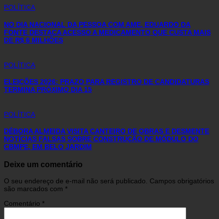
POLÍTICA
NO DIA NACIONAL DA PESSOA COM AME, EDUARDO DA
FONTE DESTACA ACESSO A MEDICAMENTO QUE CUSTA MAIS
DE R$ 6 MILHÕES
POLÍTICA
ELEIÇÕES 2026: PRAZO PARA REGISTRO DE CANDIDATURAS
TERMINA PRÓXIMO DIA 15
POLÍTICA
DÉBORA ALMEIDA VISITA CANTEIRO DE OBRAS E DESMENTE
NOTÍCIAS FALSAS SOBRE CONSTRUÇÃO DE MÓDULO DO
CBMPE, EM BELO JARDIM
Deixe um comentário
O seu endereço de e-mail não será publicado.
Campos obrigatórios
são marcados com
*
Comentário
*