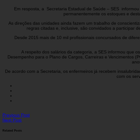
Em resposta, a Secretaria Estadual de Saúde – SES informou qu
permanentemente os estoques e destac
As direções das unidades ainda fazem um trabalho de conscientiza
regras citadas e, inclusive, são convidados a participar
Desde 2015 mais de 10 mil profissionais concursados de diferen
A respeito dos salários da categoria, a SES informou que os 
Desempenho para o Plano de Cargos, Carreiras e Vencimentos (PCC
ano
De acordo com a Secretaria, os enfermeiros já recebem insalubrida
com os serv
Previous Post
Next Post
Related Posts