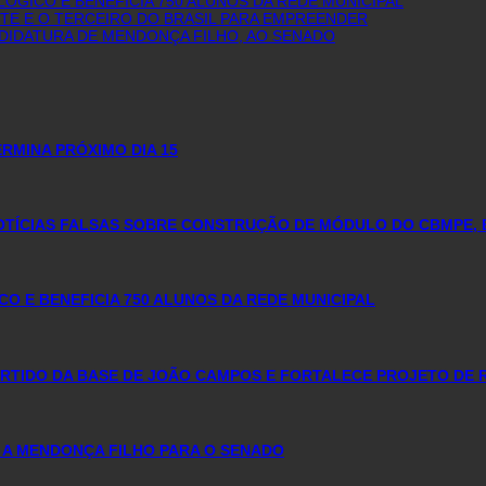
GICO E BENEFICIA 750 ALUNOS DA REDE MUNICIPAL
E E O TERCEIRO DO BRASIL PARA EMPREENDER
NDIDATURA DE MENDONÇA FILHO, AO SENADO
RMINA PRÓXIMO DIA 15
NOTÍCIAS FALSAS SOBRE CONSTRUÇÃO DE MÓDULO DO CBMPE, 
 E BENEFICIA 750 ALUNOS DA REDE MUNICIPAL
PARTIDO DA BASE DE JOÃO CAMPOS E FORTALECE PROJETO DE 
 A MENDONÇA FILHO PARA O SENADO