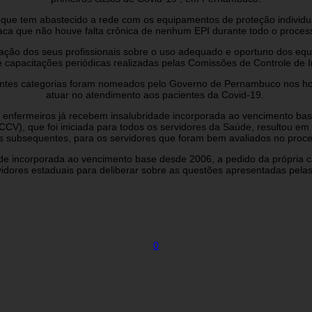
e tem abastecido a rede com os equipamentos de proteção individua
a que não houve falta crônica de nenhum EPI durante todo o processo
ção dos seus profissionais sobre o uso adequado e oportuno dos equi
 de capacitações periódicas realizadas pelas Comissões de Controle de
tes categorias foram nomeados pelo Governo de Pernambuco nos hosp
atuar no atendimento aos pacientes da Covid-19.
enfermeiros já recebem insalubridade incorporada ao vencimento base
V), que foi iniciada para todos os servidores da Saúde, resultou e
s subsequentes, para os servidores que foram bem avaliados no proce
de incorporada ao vencimento base desde 2006, a pedido da própria c
idores estaduais para deliberar sobre as questões apresentadas pelas
0