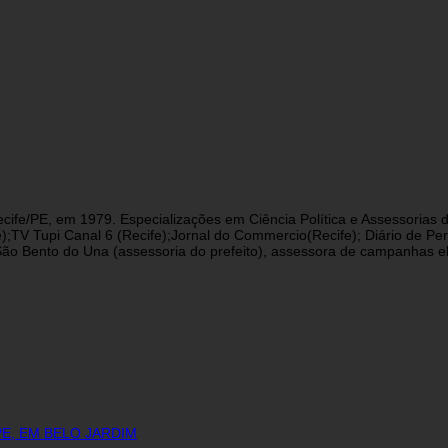
cife/PE, em 1979. Especializações em Ciência Política e Assessorias d
fe);TV Tupi Canal 6 (Recife);Jornal do Commercio(Recife); Diário de 
 Bento do Una (assessoria do prefeito), assessora de campanhas eleit
E, EM BELO JARDIM