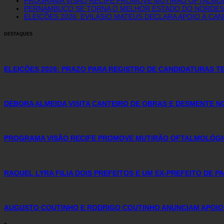
PROGRAMA VISÃO RECIFE PROMOVE MUTIRÃO OFTALMOLÓ
PERNAMBUCO SE TORNA O MELHOR ESTADO DO NORDEST
ELEIÇÕES 2026: EVILÁSIO MATEUS DECLARA APOIO À CA
DESTAQUES
ELEIÇÕES 2026: PRAZO PARA REGISTRO DE CANDIDATURAS TE
DÉBORA ALMEIDA VISITA CANTEIRO DE OBRAS E DESMENTE 
PROGRAMA VISÃO RECIFE PROMOVE MUTIRÃO OFTALMOLÓGICO
RAQUEL LYRA FILIA DOIS PREFEITOS E UM EX-PREFEITO DE 
AUGUSTO COUTINHO E RODRIGO COUTINHO ANUNCIAM APOIO