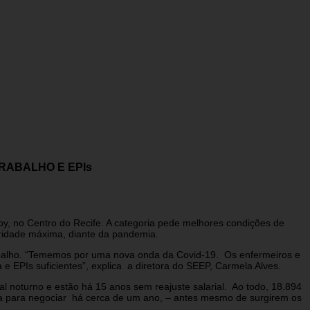
RABALHO E EPIs
y, no Centro do Recife. A categoria pede melhores condições de
ubridade máxima, diante da pandemia.
abalho. “Tememos por uma nova onda da Covid-19. Os enfermeiros e
 EPIs suficientes”, explica a diretora do SEEP, Carmela Alves.
l noturno e estão há 15 anos sem reajuste salarial. Ao todo, 18.894
ia para negociar há cerca de um ano, – antes mesmo de surgirem os