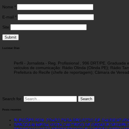
Nome
*
E-mail
*
Site
Luzimar Dias
Perfil - Jornalista - Reg. Profissional , 996 DRT/PE. Graduad
veículos de comunicação: Rádio Olinda (Olinda PE); Rádio Tam
Prefeitura do Recife (chefe de reportagem); Câmara de Vereado
Search for:
Posts recentes
ELEIÇÕES 2026: PRAZO PARA REGISTRO DE CANDIDATURA
DÉBORA ALMEIDA VISITA CANTEIRO DE OBRAS E DESME