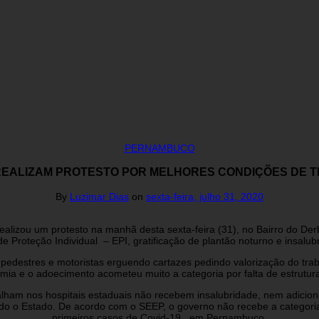
PERNAMBUCO
EALIZAM PROTESTO POR MELHORES CONDIÇÕES DE T
By
Luzimar Dias
on
sexta-feira, julho 31, 2020
lizou um protesto na manhã desta sexta-feira (31), no Bairro do Derb
e Proteção Individual – EPI, gratificação de plantão noturno e insal
edestres e motoristas erguendo cartazes pedindo valorização do tr
a e o adoecimento acometeu muito a categoria por falta de estrutura e
lham nos hospitais estaduais não recebem insalubridade, nem adiciona
todo o Estado. De acordo com o SEEP, o governo não recebe a categor
primeiros casos de Covid-19 , em Pernambuco.