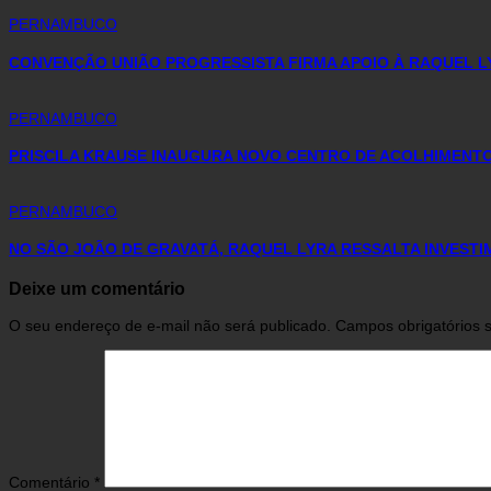
PERNAMBUCO
CONVENÇÃO UNIÃO PROGRESSISTA FIRMA APOIO À RAQUEL L
PERNAMBUCO
PRISCILA KRAUSE INAUGURA NOVO CENTRO DE ACOLHIMENTO 
PERNAMBUCO
NO SÃO JOÃO DE GRAVATÁ, RAQUEL LYRA RESSALTA INVEST
Deixe um comentário
O seu endereço de e-mail não será publicado.
Campos obrigatórios
Comentário
*