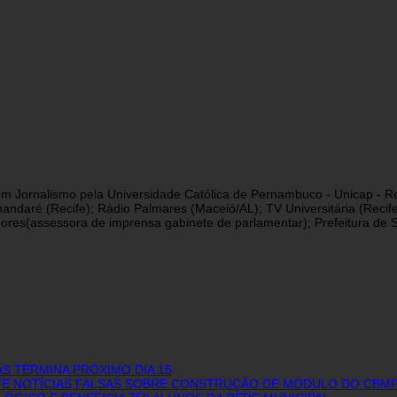
a em Jornalismo pela Universidade Católica de Pernambuco - Unicap - Re
andaré (Recife); Rádio Palmares (Maceió/AL); TV Universitária (Reci
res(assessora de imprensa gabinete de parlamentar); Prefeitura de São
S TERMINA PRÓXIMO DIA 15
NTE NOTÍCIAS FALSAS SOBRE CONSTRUÇÃO DE MÓDULO DO CBMP