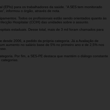
l (EPIs) para os trabalhadores da saúde. “A SES tem monitorado
”, informou o órgão, através de nota.
pamentos. Todos os profissionais estão sendo orientados quanto às
 Infecção Hospitalar (CCIH) das unidades sobre o assunto.
itais estaduais. Desse total, mais de 3 mil foram chamados para
 desde 2006, a pedido da própria categoria. Já a Avaliação de
m um aumento no salário base de 5% no primeiro ano e de 2,5% nos
sso.
ategoria. Por fim, a SES-PE destaca que mantém o diálogo constante
 categorias.