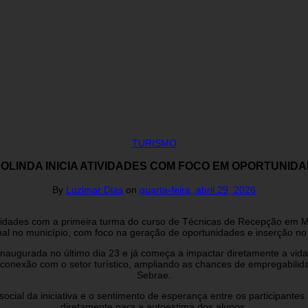
TURISMO
 OLINDA INICIA ATIVIDADES COM FOCO EM OPORTUNI
By
Luzimar Dias
on
quarta-feira, abril 29, 2026
 atividades com a primeira turma do curso de Técnicas de Recepção e
onal no município, com foco na geração de oportunidades e inserção n
oi inaugurada no último dia 23 e já começa a impactar diretamente a 
 e conexão com o setor turístico, ampliando as chances de empregabili
Sebrae.
social da iniciativa e o sentimento de esperança entre os participantes
diretamente para a autoestima dos alunos.