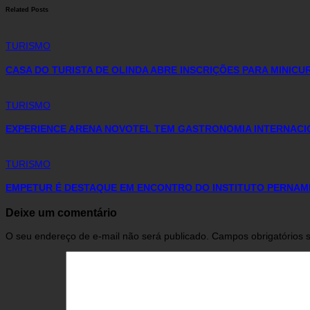
Related Posts
TURISMO
CASA DO TURISTA DE OLINDA ABRE INSCRIÇÕES PARA MINIC
TURISMO
EXPERIENCE ARENA NOVOTEL TEM GASTRONOMIA INTERNACI
TURISMO
EMPETUR É DESTAQUE EM ENCONTRO DO INSTITUTO PERNAM
Deixe um comentário
O seu endereço de e-mail não será publicado.
Campos obrigatórios