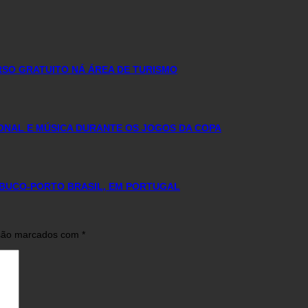
URSO GRATUITO NÁ ÁREA DE TURISMO
ONAL E MÚSICA DURANTE OS JOGOS DA COPA
BUCO-PORTO BRASIL, EM PORTUGAL
 são marcados com
*