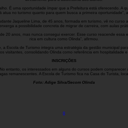
lho. É uma oportunidade ímpar que a Prefeitura está oferecendo. A q
á atua no turismo quanto para quem busca a primeira oportunidade”, a
tudante Jaqueline Lima, de 45 anos, formada em turismo, vê no curso a
xerga a possibilidade concreta de migrar de carreira, com aulas pr
 de 20 anos, mas nunca consegui exercer. Esse curso reacende essa e
rica em cultura como Olinda”, afirmou.
e, a Escola de Turismo integra uma estratégia da gestão municipal para
os visitantes, consolidando Olinda como referência em hospitalidade e 
INSCRIÇÕES
 No entanto, os interessados em alguns do cursos podem comparecer à
vagas remanescentes. A Escola de Turismo fica na Casa do Turista, loc
Foto: Adige Silva/Secom Olinda
0