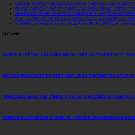
MARCÍLIO RÉGIO INAUGURA NOVO CMEI NA COMUNIDAD
EM CONVENÇÃO DO PP, CIRO NOGUEIRA DEMONSTRA CON
MERCADO GEEK TEM CINCO DIAS DE ATRAÇÕES NO CE
PARTIDO NOVO OFICIALIZA APOIO À CANDIDATURA DE M
RODRIGO PINHEIRO OFICIALIZA APOIO À CANDIDATURA D
DESTAQUES
MARCÍLIO RÉGIO INAUGURA NOVO CMEI NA COMUNIDADE PO
EM CONVENÇÃO DO PP, CIRO NOGUEIRA DEMONSTRA CONFIAN
MERCADO GEEK TEM CINCO DIAS DE ATRAÇÕES NO CENTRO
PERNAMBUCO SEGUE ENTRE AS TRÊS MELHORES NOTAS DO BR