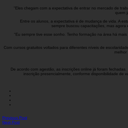
“Eles chegam com a expectativa de entrar no mercado de traba
quem j
Entre os alunos, a expectativa é de mudança de vida. A es
sempre buscou capacitações, mas agora en
“Eu sempre tive esse sonho. Tenho formação na área há mais
Com cursos gratuitos voltados para diferentes níveis de escolaridad
melhor 
De acordo com agestão, as inscrições online já foram fechadas.
inscrição presencialmente, conforme disponibilidade de 
Previous Post
Next Post