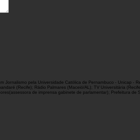
a em Jornalismo pela Universidade Católica de Pernambuco - Unicap - Re
andaré (Recife); Rádio Palmares (Maceió/AL); TV Universitária (Reci
res(assessora de imprensa gabinete de parlamentar); Prefeitura de São