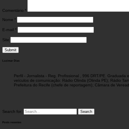
Comentário
*
Nome
*
E-mail
*
Site
Luzimar Dias
Perfil - Jornalista - Reg. Profissional , 996 DRT/PE. Graduad
veículos de comunicação: Rádio Olinda (Olinda PE); Rádio Tam
Prefeitura do Recife (chefe de reportagem); Câmara de Vereado
Search for:
Posts recentes